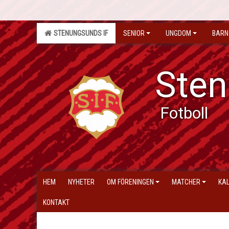
STENUNGSUNDS IF
SENIOR
UNGDOM
BARN
Sten
Fotboll
HEM
NYHETER
OM FÖRENINGEN
MATCHER
KA
KONTAKT