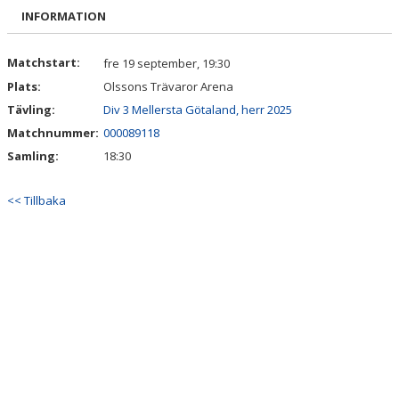
TRUPPEN
INFORMATION
BILDGALLERI
Matchstart:
fre 19 september, 19:30
Plats:
Olssons Trävaror Arena
DOKUMENT
Tävling:
Div 3 Mellersta Götaland, herr 2025
KONTAKT
Matchnummer:
000089118
Samling:
18:30
<< Tillbaka