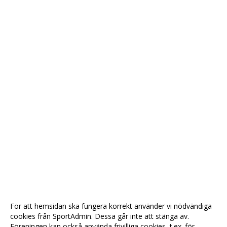
För att hemsidan ska fungera korrekt använder vi nödvändiga
cookies från SportAdmin. Dessa går inte att stänga av.
Föreningen kan också använda frivilliga cookies, t.ex. för