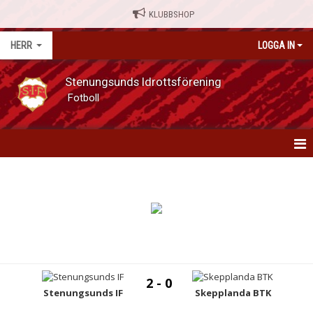
KLUBBSHOP
HERR
LOGGA IN
Stenungsunds Idrottsförening
Fotboll
HERR
NYHETER
MATCHER
KALENDER
2 - 0
SERIETABELL
Stenungsunds IF
Skepplanda BTK