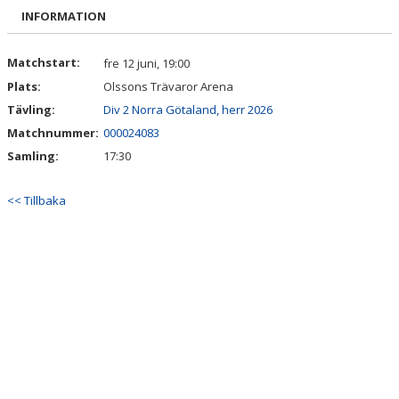
TRUPPEN
INFORMATION
BILDGALLERI
Matchstart:
fre 12 juni, 19:00
Plats:
Olssons Trävaror Arena
DOKUMENT
Tävling:
Div 2 Norra Götaland, herr 2026
KONTAKT
Matchnummer:
000024083
Samling:
17:30
<< Tillbaka