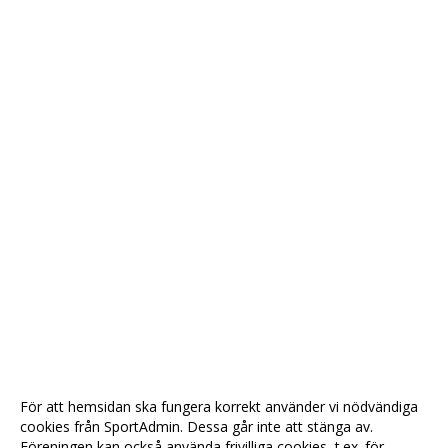
För att hemsidan ska fungera korrekt använder vi nödvändiga
cookies från SportAdmin. Dessa går inte att stänga av.
Föreningen kan också använda frivilliga cookies, t.ex. för