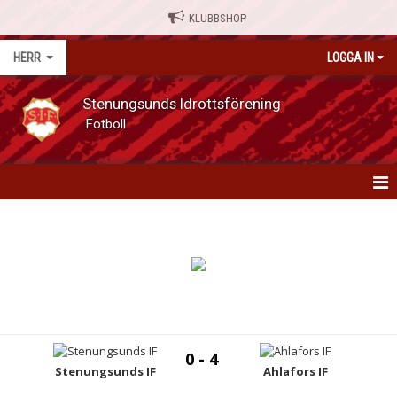
KLUBBSHOP
HERR
LOGGA IN
Stenungsunds Idrottsförening
Fotboll
HERR
NYHETER
MATCHER
KALENDER
0 - 4
SERIETABELL
Stenungsunds IF
Ahlafors IF