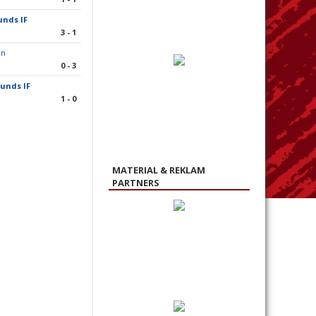
nds IF
3 - 1
en
0 - 3
unds IF
1 - 0
MATERIAL & REKLAM
PARTNERS