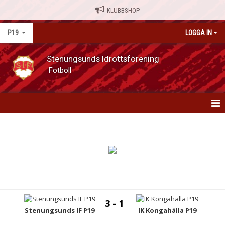
KLUBBSHOP
P19
LOGGA IN
Stenungsunds Idrottsförening
Fotboll
P19
NYHETER
KALENDER
MATCHER
3 - 1
SERIETABELLER
Stenungsunds IF P19
IK Kongahälla P19