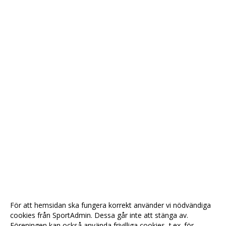
För att hemsidan ska fungera korrekt använder vi nödvändiga
cookies från SportAdmin. Dessa går inte att stänga av.
Föreningen kan också använda frivilliga cookies, t.ex. för