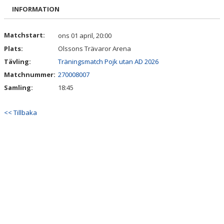
TRUPPEN
INFORMATION
BILDGALLERI
Matchstart:
ons 01 april, 20:00
Plats:
Olssons Trävaror Arena
DOKUMENT
Tävling:
Träningsmatch Pojk utan AD 2026
Matchnummer:
270008007
Samling:
18:45
<< Tillbaka