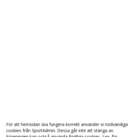
För att hemsidan ska fungera korrekt använder vi nödvändiga
cookies från SportAdmin. Dessa går inte att stänga av.
Föreningen kan också använda frivilliga cookies, t.ex. för