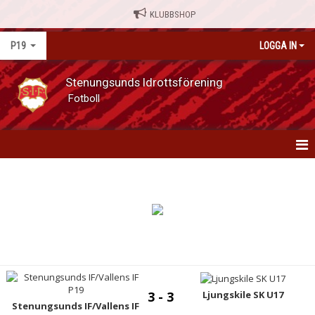
KLUBBSHOP
P19
LOGGA IN
Stenungsunds Idrottsförening
Fotboll
P19
NYHETER
KALENDER
MATCHER
SERIETABELLER
Ljungskile SK U17
3 - 3
Stenungsunds IF/Vallens IF