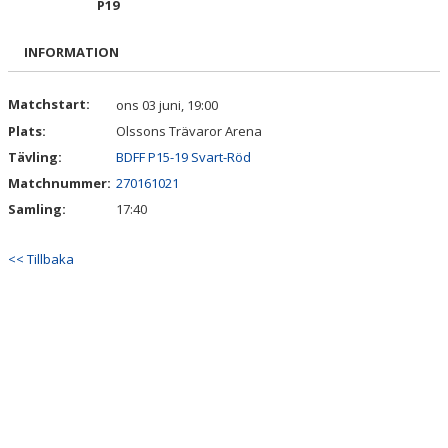
P19
TRUPPEN
INFORMATION
BILDGALLERI
DOKUMENT
Matchstart:
ons 03 juni, 19:00
Plats:
Olssons Trävaror Arena
Tävling:
BDFF P15-19 Svart-Röd
Matchnummer:
270161021
Samling:
17:40
<< Tillbaka