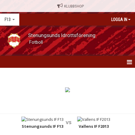
KLUBBSHOP
F13
LOGGA IN
Stenungsunds Idrottsförening
Fotboll
HEM
NYHETER
KALENDER
MATCHER
vs
TRUPPEN
Stenungsunds IF F13
Vallens IF F2013