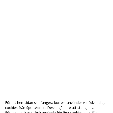
För att hemsidan ska fungera korrekt använder vi nödvändiga
cookies från SportAdmin. Dessa går inte att stänga av.
Föreningen kan också använda frivilliga cookies, t.ex. för