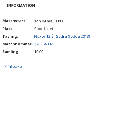
BILDGALLERI
INFORMATION
DOKUMENT
Matchstart:
sön 04 maj, 11:00
Plats:
Sportfältet
KONTAKT
Tävling:
Flickor 12 år Södra (födda 2013)
Matchnummer:
270364002
Samling:
10:00
<< Tillbaka