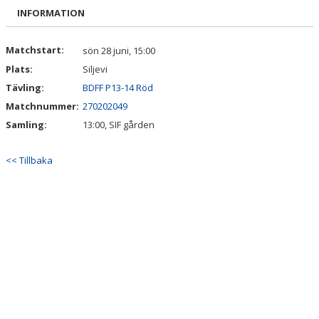
BILDGALLERI
INFORMATION
DOKUMENT
Matchstart:
sön 28 juni, 15:00
Plats:
Siljevi
KONTAKT
Tävling:
BDFF P13-14 Röd
Matchnummer:
270202049
Samling:
13:00, SIF gården
<< Tillbaka