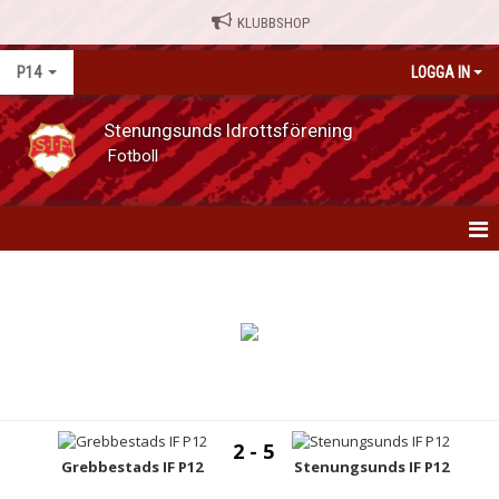
KLUBBSHOP
P14
LOGGA IN
Stenungsunds Idrottsförening
Fotboll
P12
NYHETER
KALENDER
MATCHER
2 - 5
TRUPPEN
Grebbestads IF P12
Stenungsunds IF P12