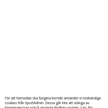
För att hemsidan ska fungera korrekt använder vi nödvändiga
cookies från SportAdmin. Dessa går inte att stänga av.
Föreningen kan också använda frivilliga cookies, t.ex. för