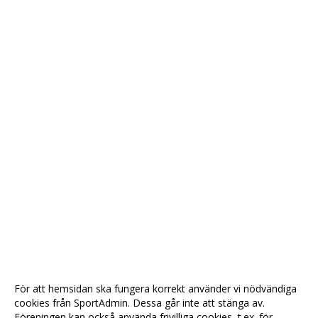
För att hemsidan ska fungera korrekt använder vi nödvändiga
cookies från SportAdmin. Dessa går inte att stänga av.
Föreningen kan också använda frivilliga cookies, t.ex. för