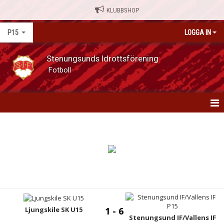
KLUBBSHOP
P15
LOGGA IN
Stenungsunds Idrottsförening
Fotboll
P15
NYHETER
KALENDER
MATCHER
TRUPPEN
Ljungskile SK U15
1 - 6
Stenungsund IF/Vallens IF