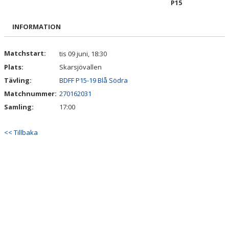
P15
BILDGALLERI
INFORMATION
DOKUMENT
KONTAKT
Matchstart:
tis 09 juni, 18:30
Plats:
Skarsjövallen
Tävling:
BDFF P15-19 Blå Södra
Matchnummer:
270162031
Samling:
17:00
<< Tillbaka