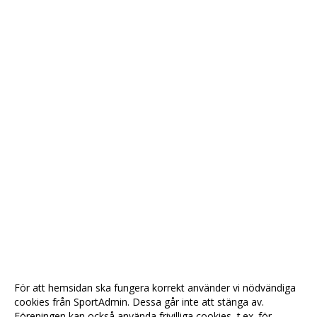
För att hemsidan ska fungera korrekt använder vi nödvändiga
cookies från SportAdmin. Dessa går inte att stänga av.
Föreningen kan också använda frivilliga cookies, t.ex. för