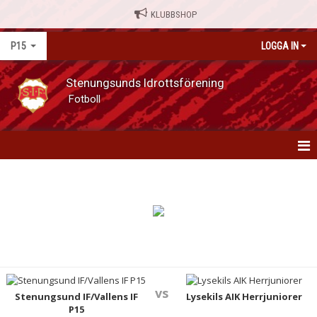
KLUBBSHOP
P15
LOGGA IN
Stenungsunds Idrottsförening
Fotboll
P15
NYHETER
KALENDER
MATCHER
vs
TRUPPEN
Stenungsund IF/Vallens IF
Lysekils AIK Herrjuniorer
P15