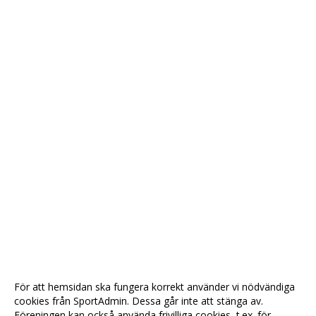
För att hemsidan ska fungera korrekt använder vi nödvändiga
cookies från SportAdmin. Dessa går inte att stänga av.
Föreningen kan också använda frivilliga cookies, t.ex. för