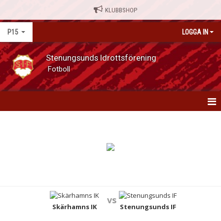
KLUBBSHOP
P15
LOGGA IN
Stenungsunds Idrottsförening
Fotboll
P15
NYHETER
KALENDER
MATCHER
vs
TRUPPEN
Skärhamns IK
Stenungsunds IF