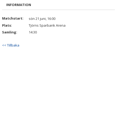
BILDGALLERI
INFORMATION
DOKUMENT
Matchstart:
sön 21 juni, 16:00
Plats:
Tjörns Sparbank Arena
KONTAKT
Samling:
14:30
<< Tillbaka