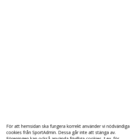
För att hemsidan ska fungera korrekt använder vi nödvändiga
cookies från SportAdmin. Dessa går inte att stänga av.
Föreningen kan också använda frivilliga cookies, t.ex. för