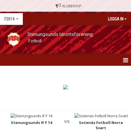
KLUBBSHOP
F2014
LOGGA IN
Stenungsunds Idrottsförening
Fotboll
F14
NYHETER
KALENDER
MATCHER
vs
TRUPPEN
Stenungsunds IF F 14
Sotenäs Fotboll Norra
Svart