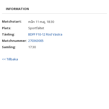
BILDGALLERI
INFORMATION
DOKUMENT
Matchstart:
mån 11 maj, 18:30
KONTAKT
Plats:
Sportfältet
Tävling:
BDFF F10-12 Röd Västra
Matchnummer:
270363005
Samling:
17:30
<< Tillbaka