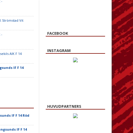
 -
K Strömstad Vit
FACEBOOK
 -
INSTAGRAM
sekils AIK F 14
sunds IF F 14
HUVUDPARTNERS
unds IF F 14 Röd
ngsunds IF F 14