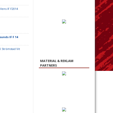
llens IF F2014
unds IF F 14
K Strömstad Vit
MATERIAL & REKLAM
PARTNERS