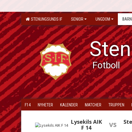
STENUNGSUNDS IF
SENIOR
UNGDOM
BARN
Sten
Fotboll
F14
NYHETER
KALENDER
MATCHER
TRUPPEN
Lysekils AIK
St
vs
F 14