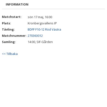
BILDGALLERI
INFORMATION
DOKUMENT
Matchstart:
sön 17 maj, 16:00
Plats:
Kronbergsvallens IP
KONTAKT
Tävling:
BDFF F10-12 Röd Västra
Matchnummer:
270363012
Samling:
14:00, SIF-Gården
<< Tillbaka