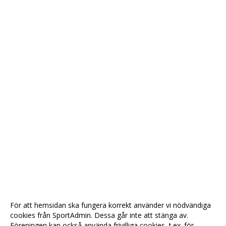
För att hemsidan ska fungera korrekt använder vi nödvändiga
cookies från SportAdmin. Dessa går inte att stänga av.
Föreningen kan också använda frivilliga cookies, t.ex. för