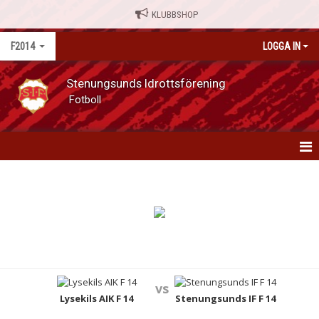
KLUBBSHOP
F2014
LOGGA IN
Stenungsunds Idrottsförening
Fotboll
F14
NYHETER
KALENDER
MATCHER
vs
TRUPPEN
Lysekils AIK F 14
Stenungsunds IF F 14