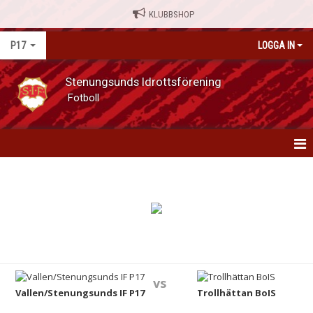
KLUBBSHOP
P17
LOGGA IN
Stenungsunds Idrottsförening
Fotboll
P17
NYHETER
KALENDER
MATCHER
vs
TRUPPEN
Vallen/Stenungsunds IF P17
Trollhättan BoIS