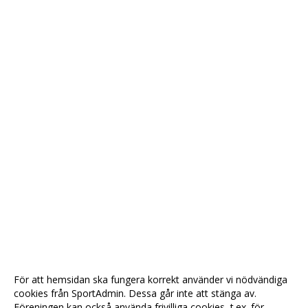
För att hemsidan ska fungera korrekt använder vi nödvändiga
cookies från SportAdmin. Dessa går inte att stänga av.
Föreningen kan också använda frivilliga cookies, t.ex. för