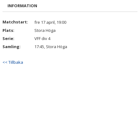
BILDGALLERI
INFORMATION
DOKUMENT
Matchstart:
fre 17 april, 19:00
Plats:
Stora Höga
KONTAKT
Serie:
VFF div 4
Samling:
17:45, Stora Höga
<< Tillbaka