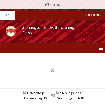
KLUBBSHOP
P17
LOGGA IN
Stenungsunds Idrottsförening
Fotboll
P17
NYHETER
KALENDER
MATCHER
vs
TRUPPEN
Halvorstorp IS
Stenungsunds IF