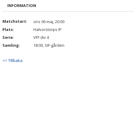
BILDGALLERI
INFORMATION
DOKUMENT
Matchstart:
ons 06 maj, 20:00
Plats:
Halvorstorps IP
KONTAKT
Serie:
VFF div 4
Samling:
18:00, SIF-gården
<< Tillbaka