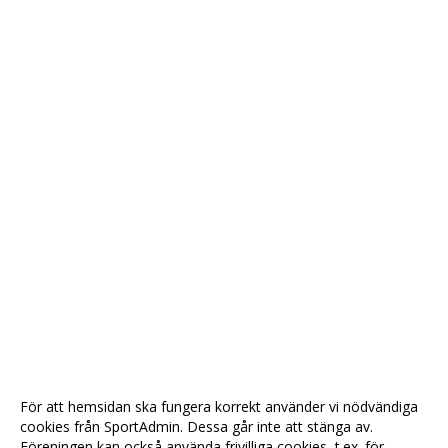
För att hemsidan ska fungera korrekt använder vi nödvändiga
cookies från SportAdmin. Dessa går inte att stänga av.
Föreningen kan också använda frivilliga cookies, t.ex. för