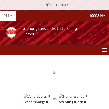
KLUBBSHOP
P17
LOGGA IN
Stenungsunds Idrottsförening
Fotboll
P17
NYHETER
KALENDER
MATCHER
vs
TRUPPEN
Vänersborgs IF
Stenungsunds IF