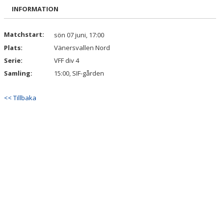
BILDGALLERI
INFORMATION
DOKUMENT
Matchstart:
sön 07 juni, 17:00
Plats:
Vänersvallen Nord
KONTAKT
Serie:
VFF div 4
Samling:
15:00, SIF-gården
<< Tillbaka