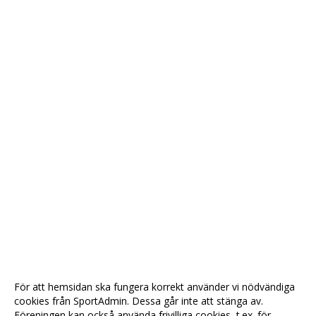
För att hemsidan ska fungera korrekt använder vi nödvändiga
cookies från SportAdmin. Dessa går inte att stänga av.
Föreningen kan också använda frivilliga cookies, t.ex. för