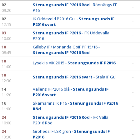
BILDGALLERI
02
Stenungsunds IF P2016 Röd
- Rönnängs FF
-
09:20
P16
DOKUMENT
02
IK Oddevold P2016 Gul -
Stenungsunds IF
-
12:15
P2016 svart
KONTAKT
03
Stenungsunds IF P2016
- IFK Uddevalla
-
10:00
P2016
10
Gilleby IF / Morlanda GoIF PF 15/16 -
-
08:45
Stenungsunds IF P2016 Röd
10
Lysekils AIK 2015 -
Stenungsunds IF P2016
-
11:00
10
Stenungsunds IF P2016 svart
- Stala IF Gul
-
12:30
14
Vallens IF P2016 blå -
Stenungsunds IF
-
11:20
P2016 svart
16
Skärhamns IK P16 -
Stenungsunds IF P2016
-
11:00
Röd
24
Stenungsunds IF P2016 Röd
- IFK Valla
-
10:00
P2016 Röd
24
Groheds IF LSK grön -
Stenungsunds IF
-
13:30
P2016