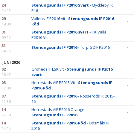
24
Stenungsunds IF P2016 Svart
- Myckleby IK
-
14:15
P16
29
Vallens IF P2016 vit -
Stenungsunds IF P2016
-
19:00
Röd
31
Stenungsunds IF P2016 svart
- IFK Valla
-
09:15
P2016 Vit
31
Stenungsunds IF P2016
- Torp GOIF P2016
-
14:15
JUNI 2026
02
Groheds IF LSK vit -
Stenungsunds IF P2016
-
16:45
svart
03
Herrestads AIF P2015 Vit -
Stenungsunds IF
-
17:00
P2016 Röd
07
Stenungsunds IF P2016
- Rosseröds IK 2015-
-
12:30
16
14
Herrestads AIF P2016 Orange -
-
12:30
Stenungsunds IF P2016
14
Stenungsunds IF P2016 Röd
- Ödsmåls IK
-
14:15
2016