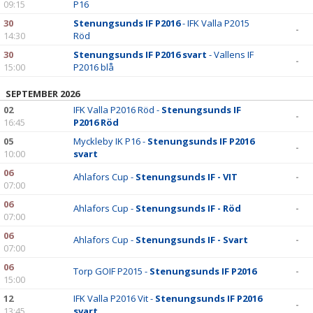
09:15
P16
30
Stenungsunds IF P2016
- IFK Valla P2015
-
14:30
Röd
30
Stenungsunds IF P2016 svart
- Vallens IF
-
15:00
P2016 blå
SEPTEMBER 2026
02
IFK Valla P2016 Röd -
Stenungsunds IF
-
16:45
P2016 Röd
05
Myckleby IK P16 -
Stenungsunds IF P2016
-
10:00
svart
06
Ahlafors Cup -
Stenungsunds IF - VIT
-
07:00
06
Ahlafors Cup -
Stenungsunds IF - Röd
-
07:00
06
Ahlafors Cup -
Stenungsunds IF - Svart
-
07:00
06
Torp GOIF P2015 -
Stenungsunds IF P2016
-
15:00
12
IFK Valla P2016 Vit -
Stenungsunds IF P2016
-
13:45
svart