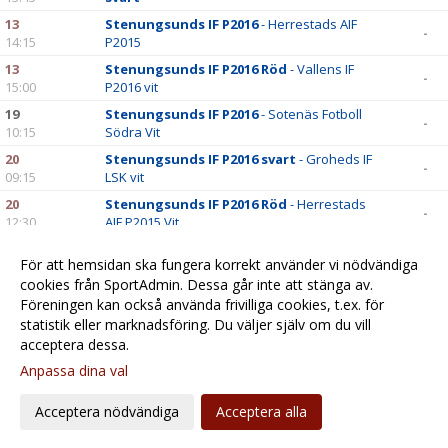
13
Stenungsunds IF P2016
- Herrestads AIF
-
14:15
P2015
13
Stenungsunds IF P2016 Röd
- Vallens IF
-
15:00
P2016 vit
19
Stenungsunds IF P2016
- Sotenäs Fotboll
-
10:15
Södra Vit
20
Stenungsunds IF P2016 svart
- Groheds IF
-
09:15
LSK vit
20
Stenungsunds IF P2016 Röd
- Herrestads
-
12:30
AIF P2015 Vit
26
Stenungsunds IF P2015 svart -
-
För att hemsidan ska fungera korrekt använder vi nödvändiga
11:45
Stenungsunds IF P2016
cookies från SportAdmin. Dessa går inte att stänga av.
26
Ödsmåls IK 2016 -
Stenungsunds IF P2016
-
Föreningen kan också använda frivilliga cookies, t.ex. för
13:30
Röd
statistik eller marknadsföring. Du väljer själv om du vill
acceptera dessa.
Anpassa dina val
Cookie-
Gå till
inställningar
Webbversion
Acceptera nödvändiga
Acceptera alla