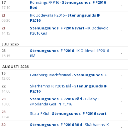
17
Rönnängs FF P16 -
Stenungsunds IF P2016
-
17:10
Röd
21
IFK Uddevalla P2016 -
Stenungsunds IF
-
09:30
P2016
21
Stenungsunds IF P2016 svart
- IK Oddevold
-
14:15
P2016 Gul
JULI 2026
03
Stenungsunds IF P2016
- IK Oddevold P2016
-
16:15
Blå
AUGUSTI 2026
15
Göteborg Beachfestival -
Stenungsunds IF
-
12:00
22
Skärhamns IK P2015 Blå -
Stenungsunds IF
-
14:00
P2016
23
Stenungsunds IF P2016 Röd
- Gilleby IF
-
10:00
/Morlanda GoIF PF 15/16
23
Stala IF Gul -
Stenungsunds IF P2016 svart
-
13:40
30
Stenungsunds IF P2016 Röd
- Skärhamns IK
-