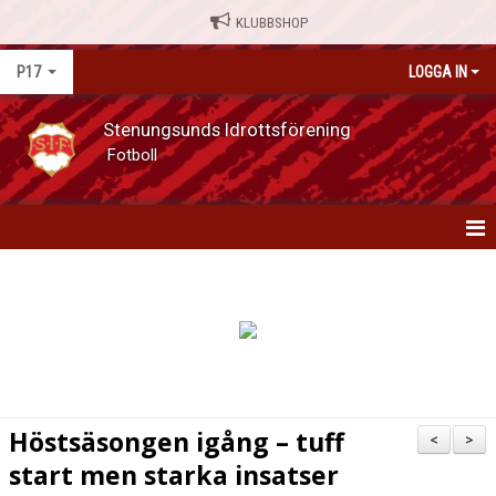
KLUBBSHOP
P17
LOGGA IN
Stenungsunds Idrottsförening
Fotboll
P17
NYHETER
KALENDER
MATCHER
Höstsäsongen igång – tuff
<
>
TRUPPEN
start men starka insatser