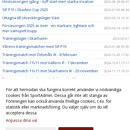
Höstsäsongen igång – tuff start men starka insatser
2025-08-28 08:33
SIF P15 i Skadevi Cup 2025
2025-07-09 08:34
Uttagna till Utvecklingsläger Väst
2025-05-16 13:10
Försäsongen 2025 är över - en starkare, tightare och
2025-04-14 16:30
mer samspelt trupp
Träningsläger i Skärhamn
2025-02-07
Vårens träningsmatcher med SIF P15
2025-01-08 09:39
Träningsmatch mot Ödsmåls IK - 8 februari
2024-12-09 17:20
Träningsmatch 11v11 mot Vallens IF - 7 december
2024-12-01 17:17
Träningsmatch 11v11 mot Skärhamns IK - 20 november
2024-11-11 16:13
Träningsmatch 11v11 mot IK Oddevold - 23 november
2024-11-04 14:26
Öppen extraträning på höstlovet med Stenungsunds IF
2024-10-24 17:00
För att hemsidan ska fungera korrekt använder vi nödvändiga
Fredrik Wallin ny tränare för Stenungsunds IF - P15
cookies från SportAdmin. Dessa går inte att stänga av.
2024-10-11 11:31
Föreningen kan också använda frivilliga cookies, t.ex. för
2024-07-01 10:52
statistik eller marknadsföring. Du väljer själv om du vill
acceptera dessa.
Anpassa dina val
Cookie-
Gå till