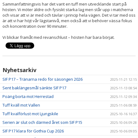
Sammanfattningsvis har det varit en tuff men utvecklande start på
hösten. Vi möter äldre och fysiskt starka lag men står upp i matcherna
och visar att vi är med och tävlar i princip hela vägen. Det vi tar med oss
är att vi har höjt vår lägstanivå, men också att vi behöver vässa fokus
och koncentration över 90 minuter.
Vi blickar framåt med revanschlust – hösten har bara börjat.
Nyhetsarkiv
SIF P17 – Tränarna redo för säsongen 2026
2025-11-21 12:15
Sent baklängesmål sänkte SIF P17
2025-11-13 08:54
Poäng borta mot Herrestad
2025-11-12 09:34
Tuff kväll mot Vallen
2025-11-06 08:59
Tuff kvalförlust mot Ljungskile
2025-10-16 16:37
Serien är slut och därmed året som SIF P15
2025-10-06 09:28
SIF P17 klara för Gothia Cup 2026
2025-10-06 09:05