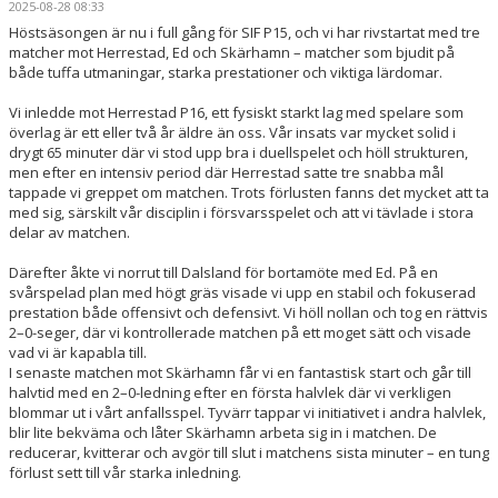
2025-08-28 08:33
BILDGALLERI
Höstsäsongen är nu i full gång för SIF P15, och vi har rivstartat med tre
matcher mot Herrestad, Ed och Skärhamn – matcher som bjudit på
DOKUMENT
både tuffa utmaningar, starka prestationer och viktiga lärdomar.
KONTAKT
Vi inledde mot Herrestad P16, ett fysiskt starkt lag med spelare som
överlag är ett eller två år äldre än oss. Vår insats var mycket solid i
drygt 65 minuter där vi stod upp bra i duellspelet och höll strukturen,
men efter en intensiv period där Herrestad satte tre snabba mål
tappade vi greppet om matchen. Trots förlusten fanns det mycket att ta
med sig, särskilt vår disciplin i försvarsspelet och att vi tävlade i stora
delar av matchen.
Därefter åkte vi norrut till Dalsland för bortamöte med Ed. På en
svårspelad plan med högt gräs visade vi upp en stabil och fokuserad
prestation både offensivt och defensivt. Vi höll nollan och tog en rättvis
2–0-seger, där vi kontrollerade matchen på ett moget sätt och visade
vad vi är kapabla till.
I senaste matchen mot Skärhamn får vi en fantastisk start och går till
halvtid med en 2–0-ledning efter en första halvlek där vi verkligen
blommar ut i vårt anfallsspel. Tyvärr tappar vi initiativet i andra halvlek,
blir lite bekväma och låter Skärhamn arbeta sig in i matchen. De
reducerar, kvitterar och avgör till slut i matchens sista minuter – en tung
förlust sett till vår starka inledning.