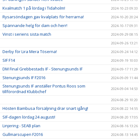
Kvalmatch 1 på lördag i Tidaholm!
2024-10-23 09:33
Rysarsöndagen gav kvalplats för herrarna!
2024-10-20 20:24
Spännande helg för dam och herr!
2024-10-17 09:31
Vinst i seriens sista match
2024-09-29 08:15
2024-09-26 13:21
Derby för Lira Mera Töserna!
2024-09-24 14:12
SIF F14
2024-09-19 10:03
DM Final Grebbestads IF - Stenungsunds IF
2024-09-17 11:29
Stenungsunds IF F2016
2024-09-09 11:44
Stenungsunds IF anställer Pontus Roos som
2024-09-04 14:53
tillförordnad Klubbchef
2024-08-29 10:20
Hösten Bambusa försäljning drar snart igång!
2024-08-22 14:55
SIF-dagen lördag 24 augusti!
2024-08-20 17:05
Linjering - SEAB plan
2024-08-16 13:26
Gullmarscupen F2016
2024-08-13 14:45