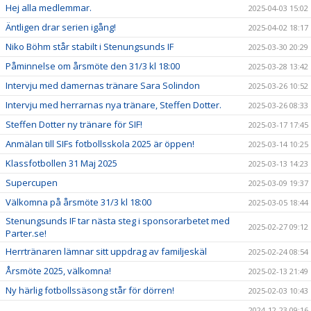
Hej alla medlemmar.
2025-04-03 15:02
Äntligen drar serien igång!
2025-04-02 18:17
Niko Böhm står stabilt i Stenungsunds IF
2025-03-30 20:29
Påminnelse om årsmöte den 31/3 kl 18:00
2025-03-28 13:42
Intervju med damernas tränare Sara Solindon
2025-03-26 10:52
Intervju med herrarnas nya tränare, Steffen Dotter.
2025-03-26 08:33
Steffen Dotter ny tränare för SIF!
2025-03-17 17:45
Anmälan till SIFs fotbollsskola 2025 är öppen!
2025-03-14 10:25
Klassfotbollen 31 Maj 2025
2025-03-13 14:23
Supercupen
2025-03-09 19:37
Välkomna på årsmöte 31/3 kl 18:00
2025-03-05 18:44
Stenungsunds IF tar nästa steg i sponsorarbetet med
2025-02-27 09:12
Parter.se!
Herrtränaren lämnar sitt uppdrag av familjeskäl
2025-02-24 08:54
Årsmöte 2025, välkomna!
2025-02-13 21:49
Ny härlig fotbollssäsong står för dörren!
2025-02-03 10:43
2024-12-23 09:16