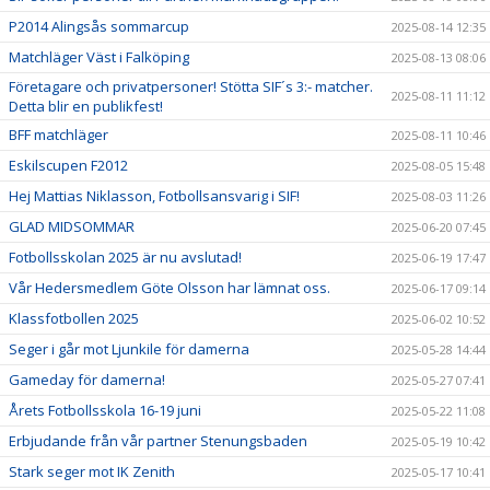
P2014 Alingsås sommarcup
2025-08-14 12:35
Matchläger Väst i Falköping
2025-08-13 08:06
Företagare och privatpersoner! Stötta SIF´s 3:- matcher.
2025-08-11 11:12
Detta blir en publikfest!
BFF matchläger
2025-08-11 10:46
Eskilscupen F2012
2025-08-05 15:48
Hej Mattias Niklasson, Fotbollsansvarig i SIF!
2025-08-03 11:26
GLAD MIDSOMMAR
2025-06-20 07:45
Fotbollsskolan 2025 är nu avslutad!
2025-06-19 17:47
Vår Hedersmedlem Göte Olsson har lämnat oss.
2025-06-17 09:14
Klassfotbollen 2025
2025-06-02 10:52
Seger i går mot Ljunkile för damerna
2025-05-28 14:44
Gameday för damerna!
2025-05-27 07:41
Årets Fotbollsskola 16-19 juni
2025-05-22 11:08
Erbjudande från vår partner Stenungsbaden
2025-05-19 10:42
Stark seger mot IK Zenith
2025-05-17 10:41