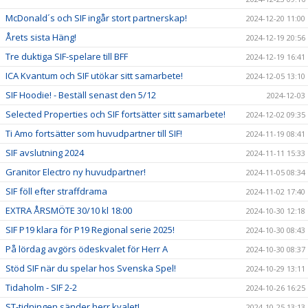
McDonald´s och SIF ingår stort partnerskap!
2024-12-20 11:00
Årets sista Häng!
2024-12-19 20:56
Tre duktiga SIF-spelare till BFF
2024-12-19 16:41
ICA Kvantum och SIF utökar sitt samarbete!
2024-12-05 13:10
SIF Hoodie! - Beställ senast den 5/12
2024-12-03
Selected Properties och SIF fortsätter sitt samarbete!
2024-12-02 09:35
Ti Amo fortsätter som huvudpartner till SIF!
2024-11-19 08:41
SIF avslutning 2024
2024-11-11 15:33
Granitor Electro ny huvudpartner!
2024-11-05 08:34
SIF föll efter straffdrama
2024-11-02 17:40
EXTRA ÅRSMÖTE 30/10 kl 18:00
2024-10-30 12:18
SIF P19 klara för P19 Regional serie 2025!
2024-10-30 08:43
På lördag avgörs ödeskvalet för Herr A
2024-10-30 08:37
Stöd SIF när du spelar hos Svenska Spel!
2024-10-29 13:11
Tidaholm - SIF 2-2
2024-10-26 16:25
ST-tidningen sänder herr kvalet!
2024-10-25 13:13