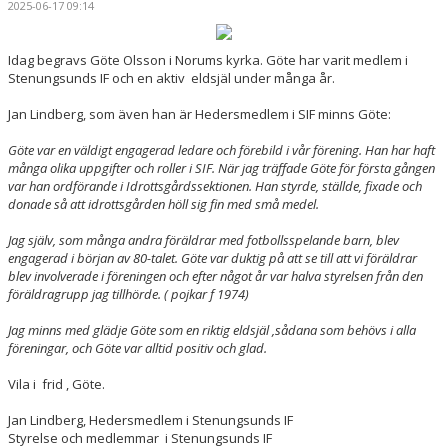
2025-06-17 09:14
DOKUMENT
Idag begravs Göte Olsson i Norums kyrka. Göte har varit medlem i
MEDLEMSKAP
Stenungsunds IF och en aktiv eldsjäl under många år.
FÖRÄLDRAINFO
Jan Lindberg, som även han är Hedersmedlem i SIF minns Göte:
EVENEMANG & ÅRSHJUL
Göte var en väldigt engagerad ledare och förebild i vår förening. Han har haft
många olika uppgifter och roller i SIF. När jag träffade Göte för första gången
var han ordförande i Idrottsgårdssektionen. Han styrde, ställde, fixade och
SPONSORER "TREKRONORSMATCHEN" 2026
donade så att idrottsgården höll sig fin med små medel.
KONTAKT
Jag själv, som många andra föräldrar med fotbollsspelande barn, blev
engagerad i början av 80-talet. Göte var duktig på att se till att vi föräldrar
blev involverade i föreningen och efter något år var halva styrelsen från den
föräldragrupp jag tillhörde. ( pojkar f 1974)
Jag minns med glädje Göte som en riktig eldsjäl ,sådana som behövs i alla
föreningar, och Göte var alltid positiv och glad.
Vila i frid , Göte.
Jan Lindberg, Hedersmedlem i Stenungsunds IF
Styrelse och medlemmar i Stenungsunds IF