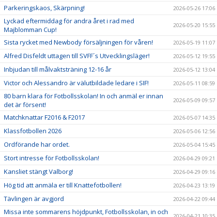
Parkeringskaos, Skärpning!
2026-05-26 17:06
Lyckad eftermiddag för andra året i rad med
2026-05-20 15:55
Majblomman Cup!
Sista rycket med Newbody försäljningen för våren!
2026-05-19 11:07
Alfred Disfeldt uttagen till SVFF´s Utvecklingsläger!
2026-05-12 19:55
Inbjudan till målvaktsträning 12-16 år
2026-05-12 13:04
Victor och Alessandro är välutbildade ledare i SIF!
2026-05-11 08:59
80 barn klara för Fotbollsskolan! In och anmäl er innan
2026-05-09 09:57
det är försent!
Matchknattar F2016 & F2017
2026-05-07 14:35
Klassfotbollen 2026
2026-05-06 12:56
Ordförande har ordet.
2026-05-04 15:45
Stort intresse för Fotbollsskolan!
2026-04-29 09:21
Kansliet stängt Valborg!
2026-04-29 09:16
Hög tid att anmäla er till Knattefotbollen!
2026-04-23 13:19
Tävlingen är avgjord
2026-04-22 09:44
Missa inte sommarens höjdpunkt, Fotbollsskolan, in och
2026-04-21 10:35