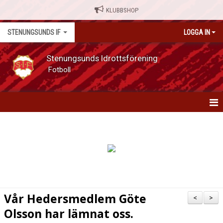
KLUBBSHOP
STENUNGSUNDS IF
LOGGA IN
Stenungsunds Idrottsförening
Fotboll
HEM
NYHETER
OM FÖRENINGEN
MATCHER
Vår Hedersmedlem Göte
<
>
Olsson har lämnat oss.
KALENDER