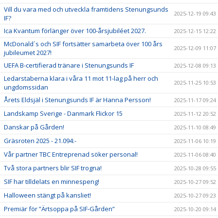
Vill du vara med och utveckla framtidens Stenungsunds
2025-12-19 09:43
IF?
Ica Kvantum förlänger över 100-årsjubiléet 2027.
2025-12-15 12:22
McDonald´s och SIF fortsätter samarbeta över 100 års
2025-12-09 11:07
jubileumet 2027!
UEFA B-certifierad tränare i Stenungsunds IF
2025-12-08 09:13
Ledarstaberna klara i våra 11 mot 11-lag på herr och
2025-11-25 10:53
ungdomssidan
Årets Eldsjäl i Stenungsunds IF är Hanna Persson!
2025-11-17 09:24
Landskamp Sverige - Danmark Flickor 15
2025-11-12 20:52
Danskar på Gården!
2025-11-10 08:49
Gräsroten 2025 - 21.094:-
2025-11-06 10:19
Vår partner TBC Entreprenad söker personal!
2025-11-06 08:40
Två stora partners blir SIF trogna!
2025-10-28 09:55
SIF har tilldelats en minnespeng!
2025-10-27 09:52
Halloween stängt på kansliet!
2025-10-27 09:23
Premiär för ”Ärtsoppa på SIF-Gården”
2025-10-20 09:14