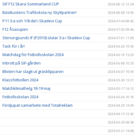
SIF F12 Skara Sommarland CUP
2024-08-12 12:34
Bästkustens Trafikskola ny Skyltpartner!
2024-08-08 14:59
P11 3:a och 1/8-del i Skadevi Cup
2024-07-04 08:42
F12 Åsacupen
2024-07-02 09:46
Stenungsunds IF (P2010) slutar 3:a i Skadevi Cup
2024-07-01 11:08
Tack för i år!
2024-06-20 19:50
Matchdag för Fotbollsskolan 2024
2024-06-19 15:29
Inbrott på SIF-gården
2024-06-08 10:35
Blixten har slagit ut gräsklipparen
2024-06-07 19:39
Klassfotbollen 2024
2024-05-30 13:21
Matchklimathelg 18-19 maj
2024-05-17 16:13
Fotbollsskolan 2024
2024-05-06 10:18
Fördjupat samarbete med Totalreklam
2024-04-29 14:39
2024-04-15 12:42
2024-03-29 08:58
2024-03-21 14:28