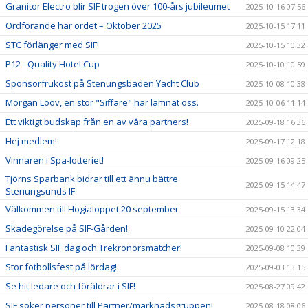
Granitor Electro blir SIF trogen över 100-års jubileumet
2025-10-16 07:56
Ordförande har ordet – Oktober 2025
2025-10-15 17:11
STC förlänger med SIF!
2025-10-15 10:32
P12 - Quality Hotel Cup
2025-10-10 10:59
Sponsorfrukost på Stenungsbaden Yacht Club
2025-10-08 10:38
Morgan Lööv, en stor "Siffare" har lämnat oss.
2025-10-06 11:14
Ett viktigt budskap från en av våra partners!
2025-09-18 16:36
Hej medlem!
2025-09-17 12:18
Vinnaren i Spa-lotteriet!
2025-09-16 09:25
Tjörns Sparbank bidrar till ett ännu bättre
2025-09-15 14:47
Stenungsunds IF
Välkommen till Hogialoppet 20 september
2025-09-15 13:34
Skadegörelse på SIF-Gården!
2025-09-10 22:04
Fantastisk SIF dag och Trekronorsmatcher!
2025-09-08 10:39
Stor fotbollsfest på lördag!
2025-09-03 13:15
Se hit ledare och föräldrar i SIF!
2025-08-27 09:42
SIF söker personer till Partner/marknadsgruppen!
2025-08-18 08:06