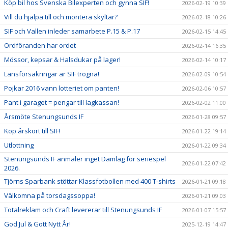
Köp bil hos Svenska Bilexperten och gynna SIF!
2026-02-19 10:39
Vill du hjälpa till och montera skyltar?
2026-02-18 10:26
SIF och Vallen inleder samarbete P.15 & P.17
2026-02-15 14:45
Ordföranden har ordet
2026-02-14 16:35
Mössor, kepsar & Halsdukar på lager!
2026-02-14 10:17
Länsförsäkringar är SIF trogna!
2026-02-09 10:54
Pojkar 2016 vann lotteriet om panten!
2026-02-06 10:57
Pant i garaget = pengar till lagkassan!
2026-02-02 11:00
Årsmöte Stenungsunds IF
2026-01-28 09:57
Köp årskort till SIF!
2026-01-22 19:14
Utlottning
2026-01-22 09:34
Stenungsunds IF anmäler inget Damlag för seriespel
2026-01-22 07:42
2026.
Tjörns Sparbank stöttar Klassfotbollen med 400 T-shirts
2026-01-21 09:18
Välkomna på torsdagssoppa!
2026-01-21 09:03
Totalreklam och Craft levererar till Stenungsunds IF
2026-01-07 15:57
God Jul & Gott Nytt År!
2025-12-19 14:47