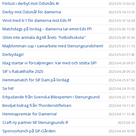
Förlust i derbyt mot Ödsmåls IK
2025-05-15 06:52
Derby mot Ödsmål för damerna
2025-05-14 15:10
Vinst med 6-1 för damerna mot Eds FF
2025-05-10 16:34
Matchdags på lördag – damerna tar emot Eds FF!
2025-05-09 15:50
Glöm inte anmäla dig till årets "Fotbollsskola"
2025-05-08 10:36
Majblomman cup i samarbete med Stenungsundshem!
2025-05-03 11:16
Derbydags!
2025-05-03 07:40
Idag startar vi försäljningen. Var med och stötta SIF!
2025-04-29 09:07
SIF´s Rabatthäfte 2025
2025-04-28 09:26
Hemmamatch för SIF Dam på lördag!
2025-04-25 07:50
Se hit!
2025-04-24 19:52
Erbjudande från Svenska Bilexperten i Stenungsund
2025-04-22 11:18
Beviljat bidrag från Thordenstiftelsen
2025-04-14 11:41
Hemmapremiär för Damerna!
2025-04-11 13:48
Craft ny partner till Stenungsunds IF
2025-04-10
Sponsorlunch på SIF-Gården
2025-04-04 10:09