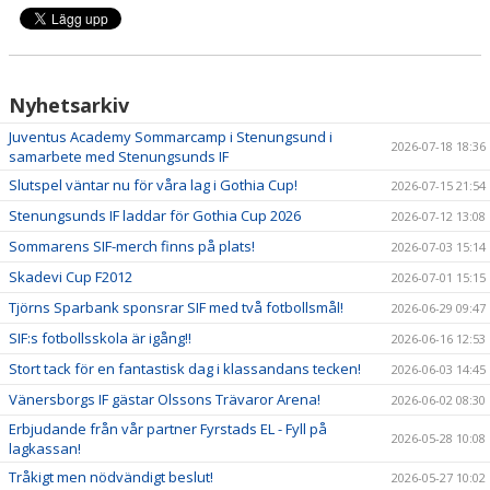
Nyhetsarkiv
Juventus Academy Sommarcamp i Stenungsund i
2026-07-18 18:36
samarbete med Stenungsunds IF
Slutspel väntar nu för våra lag i Gothia Cup!
2026-07-15 21:54
Stenungsunds IF laddar för Gothia Cup 2026
2026-07-12 13:08
Sommarens SIF-merch finns på plats!
2026-07-03 15:14
Skadevi Cup F2012
2026-07-01 15:15
Tjörns Sparbank sponsrar SIF med två fotbollsmål!
2026-06-29 09:47
SIF:s fotbollsskola är igång!!
2026-06-16 12:53
Stort tack för en fantastisk dag i klassandans tecken!
2026-06-03 14:45
Vänersborgs IF gästar Olssons Trävaror Arena!
2026-06-02 08:30
Erbjudande från vår partner Fyrstads EL - Fyll på
2026-05-28 10:08
lagkassan!
Tråkigt men nödvändigt beslut!
2026-05-27 10:02