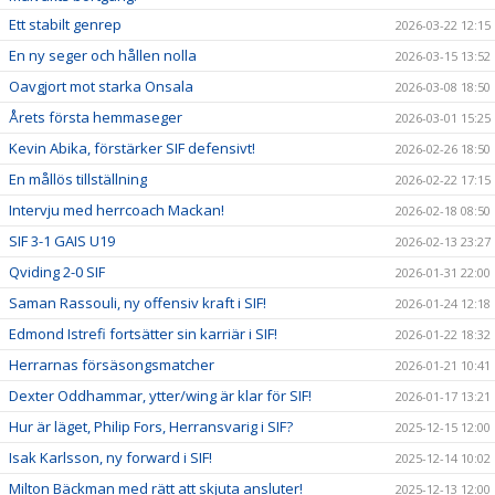
Ett stabilt genrep
2026-03-22 12:15
En ny seger och hållen nolla
2026-03-15 13:52
Oavgjort mot starka Onsala
2026-03-08 18:50
Årets första hemmaseger
2026-03-01 15:25
Kevin Abika, förstärker SIF defensivt!
2026-02-26 18:50
En mållös tillställning
2026-02-22 17:15
Intervju med herrcoach Mackan!
2026-02-18 08:50
SIF 3-1 GAIS U19
2026-02-13 23:27
Qviding 2-0 SIF
2026-01-31 22:00
Saman Rassouli, ny offensiv kraft i SIF!
2026-01-24 12:18
Edmond Istrefi fortsätter sin karriär i SIF!
2026-01-22 18:32
Herrarnas försäsongsmatcher
2026-01-21 10:41
Dexter Oddhammar, ytter/wing är klar för SIF!
2026-01-17 13:21
Hur är läget, Philip Fors, Herransvarig i SIF?
2025-12-15 12:00
Isak Karlsson, ny forward i SIF!
2025-12-14 10:02
Milton Bäckman med rätt att skjuta ansluter!
2025-12-13 12:00