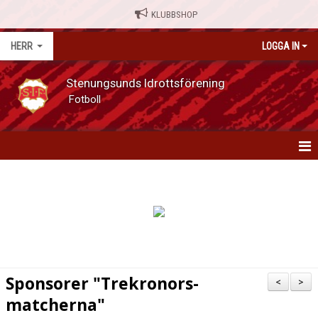
KLUBBSHOP
HERR
LOGGA IN
Stenungsunds Idrottsförening
Fotboll
HERR
NYHETER
MATCHER
KALENDER
Sponsorer "Trekronors-
<
>
SERIETABELL
matcherna"