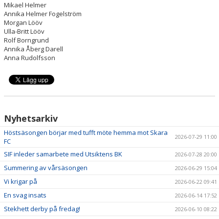
Mikael Helmer
Annika Helmer Fogelström
Morgan Lööv
Ulla-Britt Lööv
Rolf Borngrund
Annika Åberg Darell
Anna Rudolfsson
Nyhetsarkiv
Höstsäsongen börjar med tufft möte hemma mot Skara
2026-07-29 11:00
FC
SIF inleder samarbete med Utsiktens BK
2026-07-28 20:00
Summering av vårsäsongen
2026-06-29 15:04
Vi krigar på
2026-06-22 09:41
En svag insats
2026-06-14 17:52
Stekhett derby på fredag!
2026-06-10 08:22