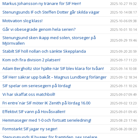
Markus Johansson ny tränare för SIF Herr!
2025-10-27 19:32
Stenungsunds IF och Steffen Dotter går skilda vägar
2025-10-14 08:17
Motivation slog klass!
2025-10-06 09:38
Går vi obesegrade genom hela serien?
2025-10-01 10:14
Stenungsund sken ikapp med solen, storseger på
2025-09-29 19:46
Mjörnvallen
Stabilt SIF höll nollan och sänkte Skepplanda
2025-09-20 20:59
Kom och fira division 2 platsen!
2025-09-17 11:23
Adam Bergholtz stor hjälte när SIF blev klara för tvåan!
2025-09-14 10:08
SIF Herr säkrar upp bakåt – Magnus Lundberg förlänger
2025-09-12 18:34
SIF spelar om seriesegern på lördag!
2025-09-11 10:26
Vi har skaffat oss matchboll!
2025-09-07 09:49
Fri entre´när SIF möter IK Zenith på lördag 16.00
2025-09-02 13:23
Effektivt SIF vann på Hovåsvallen!
2025-09-01 09:45
Hemmaseger med 1-0 och fortsatt serieledning!
2025-08-23 17:46
Formstarkt SIF jagar ny seger!
2025-08-20 08:23
Stenungsunds IF bygger för framtiden, sex spelare