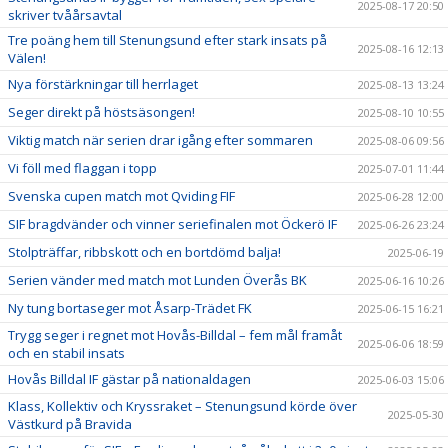
2025-08-17 20:50
skriver tvåårsavtal
Tre poäng hem till Stenungsund efter stark insats på
2025-08-16 12:13
Välen!
Nya förstärkningar till herrlaget
2025-08-13 13:24
Seger direkt på höstsäsongen!
2025-08-10 10:55
Viktig match när serien drar igång efter sommaren
2025-08-06 09:56
Vi föll med flaggan i topp
2025-07-01 11:44
Svenska cupen match mot Qviding FIF
2025-06-28 12:00
SIF bragdvänder och vinner seriefinalen mot Öckerö IF
2025-06-26 23:24
Stolpträffar, ribbskott och en bortdömd balja!
2025-06-19
Serien vänder med match mot Lunden Överås BK
2025-06-16 10:26
Ny tung bortaseger mot Åsarp-Trädet FK
2025-06-15 16:21
Trygg seger i regnet mot Hovås-Billdal – fem mål framåt
2025-06-06 18:59
och en stabil insats
Hovås Billdal IF gästar på nationaldagen
2025-06-03 15:06
Klass, Kollektiv och Kryssraket – Stenungsund körde över
2025-05-30
Västkurd på Bravida