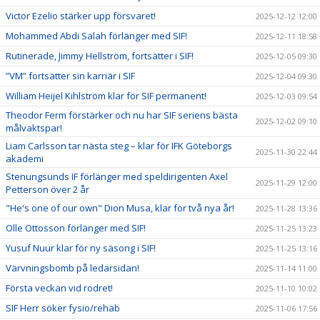
Victor Ezelio stärker upp försvaret!
2025-12-12 12:00
Mohammed Abdi Salah förlänger med SIF!
2025-12-11 18:58
Rutinerade, Jimmy Hellström, fortsätter i SIF!
2025-12-05 09:30
”VM” fortsätter sin karriär i SIF
2025-12-04 09:30
William Heijel Kihlström klar för SIF permanent!
2025-12-03 09:54
Theodor Ferm förstärker och nu har SIF seriens bästa
2025-12-02 09:10
målvaktspar!
Liam Carlsson tar nästa steg – klar för IFK Göteborgs
2025-11-30 22:44
akademi
Stenungsunds IF förlänger med speldirigenten Axel
2025-11-29 12:00
Petterson över 2 år
"He's one of our own" Dion Musa, klar för två nya år!
2025-11-28 13:36
Olle Ottosson förlänger med SIF!
2025-11-25 13:23
Yusuf Nuur klar för ny säsong i SIF!
2025-11-25 13:16
Värvningsbomb på ledarsidan!
2025-11-14 11:00
Första veckan vid rodret!
2025-11-10 10:02
SIF Herr söker fysio/rehab
2025-11-06 17:56