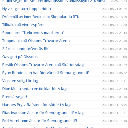
Stabil seger för SIF – Ferdinandsson tvåmålsskytt i 2–0-vinst
2025-05-23
Ny viktig match i toppstriden
2025-05-21 08:55
Drömmål av Imer Beqiri mot Skepplanda BTK
2025-05-10 15:58
Tillbaka på vinnarspåret!
2025-05-03 17:20
Sponsorer "Trekronors-matcherna"
2025-04-29 21:13
Toppmatch på Olssons Trävaror Arena
2025-04-29 20:48
2-2 mot Lunden/Överås BK
2025-04-28 08:38
Oavgjort på Olssons!
2025-04-18 11:08
Besök Olssons Trävaror Arena på Skärtorsdag!
2025-04-14 09:59
Ryan Bondesson har återvänt till Stenungsunds IF
2025-04-14 06:22
Vinst en solig Lördag
2025-04-13 13:31
Dion Musa sedan en tid klar för A-laget!
2025-04-07 21:34
Premiärseger!
2025-04-05 09:48
Hannes Prytz-Rafstedt fortsätter i A-laget
2025-03-31 15:45
Elias Ivarsson är klar för Stenungsunds IF A-lag
2025-03-31 11:21
Emil Vernhamn är klar för Stenungsunds IF!
2025-03-30 13:38