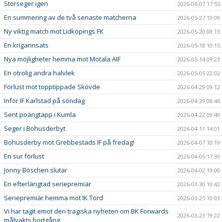
Storseger igen
2026-06-07 17:55
En summering av de två senaste matcherna
2026-05-27 10:09
Ny viktig match mot Lidköpings FK
2026-05-20 08:13
En krigarinsats
2026-05-18 10:15
Nya möjligheter hemma mot Motala AIF
2026-05-14 09:23
En otrolig andra halvlek
2026-05-05 22:02
Förlust mot topptippade Skövde
2026-04-29 09:12
Inför IF Karlstad på söndag
2026-04-29 08:46
Sent poängtapp i Kumla
2026-04-22 09:49
Seger i Bohusderbyt
2026-04-11 14:01
Bohusderby mot Grebbestads IF på fredag!
2026-04-07 10:19
En sur förlust
2026-04-05 17:30
Jonny Böschen slutar
2026-04-02 19:00
En efterlängtad seriepremiär
2026-03-30 10:42
Seriepremiär hemma mot IK Tord
2026-03-25 10:03
Vi har tagit emot den tragiska nyheten om BK Forwards
2026-03-23 19:22
målvakts bortgång.