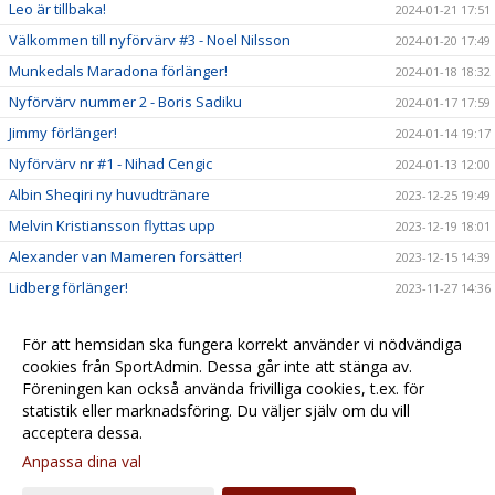
Leo är tillbaka!
2024-01-21 17:51
Välkommen till nyförvärv #3 - Noel Nilsson
2024-01-20 17:49
Munkedals Maradona förlänger!
2024-01-18 18:32
Nyförvärv nummer 2 - Boris Sadiku
2024-01-17 17:59
Jimmy förlänger!
2024-01-14 19:17
Nyförvärv nr #1 - Nihad Cengic
2024-01-13 12:00
Albin Sheqiri ny huvudtränare
2023-12-25 19:49
Melvin Kristiansson flyttas upp
2023-12-19 18:01
Alexander van Mameren forsätter!
2023-12-15 14:39
Lidberg förlänger!
2023-11-27 14:36
BERGHOLTZ FÖRLÄNGER!
2023-11-24 12:07
För att hemsidan ska fungera korrekt använder vi nödvändiga
SIF 2023: Säsongssummering 2023 och ett varmt tack
2023-11-13 12:00
cookies från SportAdmin. Dessa går inte att stänga av.
SIF 2023 - Omgång 22: Formkurva ger kaffe kaka tredje
Föreningen kan också använda frivilliga cookies, t.ex. för
2023-09-23 08:00
raka
statistik eller marknadsföring. Du väljer själv om du vill
acceptera dessa.
Anpassa dina val
Cookie-
Gå till