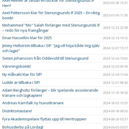
Axel Helmer är sedan en tid klar för Stenungsunds IF
2025-03-30 13:31
Herr!
Axel Pettersson klar för Stenungsunds IF 2025 – En riktig
2025-01-06 11:30
bomb!
Mohammed "Mo" Salah förlänger med Stenungsunds IF
2024-12-23 23:38
– redo för nya framgångar
Einar Hassellöv klar för 2025
2024-12-16 14:12
Jimmy Hellström tillbaka i SIF: "Jag vill höja både mig själv
2024-12-07 15:17
och laget"
Sixten Johansson från Oddevold till Stenungsund
2024-12-06 15:02
Värvningsbomb!
2024-12-05 09:59
Ny målvakt klar för SIF!
2024-12-04 11:06
Ludde är tillbaka i SIF!
2024-12-01 08:42
Adam Bergholtz förlänger – blir spelande assisterande
2024-11-19 18:52
tränare och lagkapten!
Andreas Kärnfalk ny huvudtränare
2024-10-03 15:57
Distriktsmästare!
2024-09-18 08:05
Fyra Akademispelare flyttas upp till Herrtruppen
2024-08-20 05:37
Bohusderby på Lördag!
2024-06-05 05:07