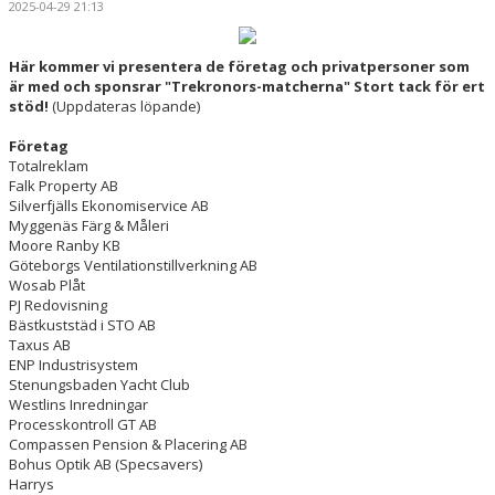
2025-04-29 21:13
TRUPPEN
BILDGALLERI
Här kommer vi presentera de företag och privatpersoner som
är med och sponsrar "Trekronors-matcherna" Stort tack för ert
stöd!
(Uppdateras löpande)
DOKUMENT
Företag
KONTAKT
Totalreklam
Falk Property AB
Silverfjälls Ekonomiservice AB
Myggenäs Färg & Måleri
Moore Ranby KB
Göteborgs Ventilationstillverkning AB
Wosab Plåt
PJ Redovisning
Bästkuststäd i STO AB
Taxus AB
ENP Industrisystem
Stenungsbaden Yacht Club
Westlins Inredningar
Processkontroll GT AB
Compassen Pension & Placering AB
Bohus Optik AB (Specsavers)
Harrys