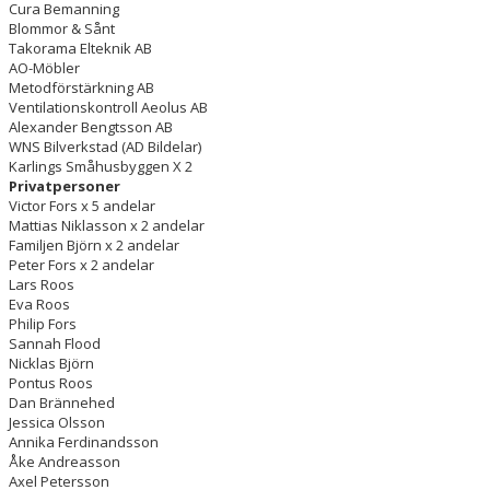
Cura Bemanning
Blommor & Sånt
Takorama Elteknik AB
AO-Möbler
Metodförstärkning AB
Ventilationskontroll Aeolus AB
Alexander Bengtsson AB
WNS Bilverkstad (AD Bildelar)
Karlings Småhusbyggen X 2
Privatpersoner
Victor Fors x 5 andelar
Mattias Niklasson x 2 andelar
Familjen Björn x 2 andelar
Peter Fors x 2 andelar
Lars Roos
Eva Roos
Philip Fors
Sannah Flood
Nicklas Björn
Pontus Roos
Dan Brännehed
Jessica Olsson
Annika Ferdinandsson
Åke Andreasson
Axel Petersson