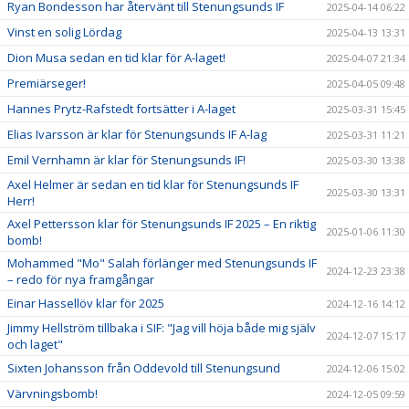
Ryan Bondesson har återvänt till Stenungsunds IF
2025-04-14 06:22
Vinst en solig Lördag
2025-04-13 13:31
Dion Musa sedan en tid klar för A-laget!
2025-04-07 21:34
Premiärseger!
2025-04-05 09:48
Hannes Prytz-Rafstedt fortsätter i A-laget
2025-03-31 15:45
Elias Ivarsson är klar för Stenungsunds IF A-lag
2025-03-31 11:21
Emil Vernhamn är klar för Stenungsunds IF!
2025-03-30 13:38
Axel Helmer är sedan en tid klar för Stenungsunds IF
2025-03-30 13:31
Herr!
Axel Pettersson klar för Stenungsunds IF 2025 – En riktig
2025-01-06 11:30
bomb!
Mohammed "Mo" Salah förlänger med Stenungsunds IF
2024-12-23 23:38
– redo för nya framgångar
Einar Hassellöv klar för 2025
2024-12-16 14:12
Jimmy Hellström tillbaka i SIF: "Jag vill höja både mig själv
2024-12-07 15:17
och laget"
Sixten Johansson från Oddevold till Stenungsund
2024-12-06 15:02
Värvningsbomb!
2024-12-05 09:59