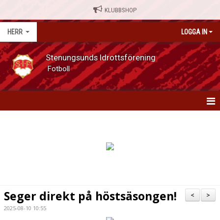
KLUBBSHOP
HERR
LOGGA IN
Stenungsunds Idrottsförening
Fotboll
HERR
NYHETER
MATCHER
KALENDER
Seger direkt på höstsäsongen!
<
>
SERIETABELL
2025-08-10 10:55