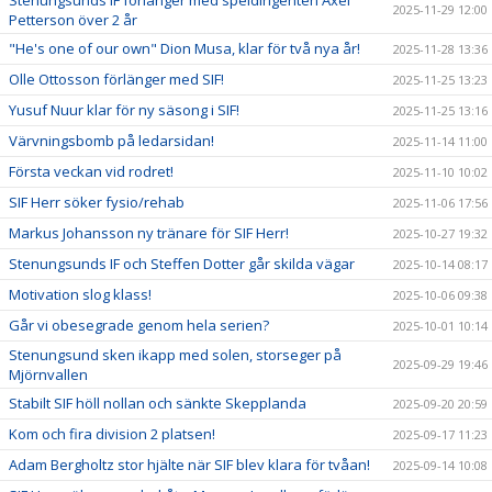
Stenungsunds IF förlänger med speldirigenten Axel
2025-11-29 12:00
Petterson över 2 år
"He's one of our own" Dion Musa, klar för två nya år!
2025-11-28 13:36
Olle Ottosson förlänger med SIF!
2025-11-25 13:23
Yusuf Nuur klar för ny säsong i SIF!
2025-11-25 13:16
Värvningsbomb på ledarsidan!
2025-11-14 11:00
Första veckan vid rodret!
2025-11-10 10:02
SIF Herr söker fysio/rehab
2025-11-06 17:56
Markus Johansson ny tränare för SIF Herr!
2025-10-27 19:32
Stenungsunds IF och Steffen Dotter går skilda vägar
2025-10-14 08:17
Motivation slog klass!
2025-10-06 09:38
Går vi obesegrade genom hela serien?
2025-10-01 10:14
Stenungsund sken ikapp med solen, storseger på
2025-09-29 19:46
Mjörnvallen
Stabilt SIF höll nollan och sänkte Skepplanda
2025-09-20 20:59
Kom och fira division 2 platsen!
2025-09-17 11:23
Adam Bergholtz stor hjälte när SIF blev klara för tvåan!
2025-09-14 10:08