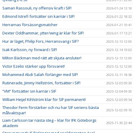
Saman Rassouli, ny offensiv kraft i SIF!
2026-01-24 12:18
Edmond Istrefi fortsätter sin karriär i SIF!
2026-01-22 18:32
Herrarnas försäsongsmatcher
2026-01-21 10:41
Dexter Oddhammar, ytter/wing är klar för SIF!
2026-01-17 13:21
Hur är läget, Philip Fors, Herransvarig i SIF?
2025-12-15 12:00
Isak Karlsson, ny forward i SIF!
2025-12-14 10:02
Milton Bäckman med rätt att skjuta ansluter!
2025-12-13 12:00
Victor Ezelio stärker upp försvaret!
2025-12-12 12:00
Mohammed Abdi Salah förlänger med SIF!
2025-12-11 18:58
Rutinerade, Jimmy Hellström, fortsätter i SIF!
2025-12-05 09:30
”VM” fortsätter sin karriär i SIF
2025-12-04 09:30
William Heijel Kihlström klar för SIF permanent!
2025-12-03 09:54
Theodor Ferm förstärker och nu har SIF seriens bästa
2025-12-02 09:10
målvaktspar!
Liam Carlsson tar nästa steg – klar för IFK Göteborgs
2025-11-30 22:44
akademi