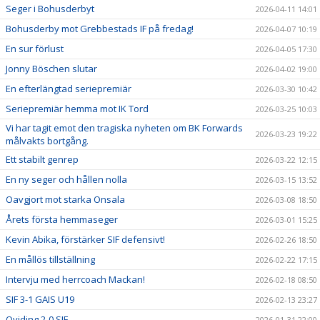
Seger i Bohusderbyt
2026-04-11 14:01
Bohusderby mot Grebbestads IF på fredag!
2026-04-07 10:19
En sur förlust
2026-04-05 17:30
Jonny Böschen slutar
2026-04-02 19:00
En efterlängtad seriepremiär
2026-03-30 10:42
Seriepremiär hemma mot IK Tord
2026-03-25 10:03
Vi har tagit emot den tragiska nyheten om BK Forwards
2026-03-23 19:22
målvakts bortgång.
Ett stabilt genrep
2026-03-22 12:15
En ny seger och hållen nolla
2026-03-15 13:52
Oavgjort mot starka Onsala
2026-03-08 18:50
Årets första hemmaseger
2026-03-01 15:25
Kevin Abika, förstärker SIF defensivt!
2026-02-26 18:50
En mållös tillställning
2026-02-22 17:15
Intervju med herrcoach Mackan!
2026-02-18 08:50
SIF 3-1 GAIS U19
2026-02-13 23:27
Qviding 2-0 SIF
2026-01-31 22:00