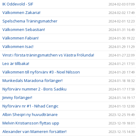
IK Oddevold - SIF
2024-02-03 07:09
Välkommen Zakaria!
2024-02-02 17:49
Spelschema Träningsmatcher
2024-02-01 12:23
Välkommen Sebastian!
2024-01-31 16:49
Välkommen Fabian!
2024-01-30 19:22
Välkommen Isac!
2024-01-29 11:29
Vinst i första träningsmatchen vs Västra Frölunda!
2024-01-27 22:09
Leo är tillbaka!
2024-01-21 17:51
Välkommen till nyförvärv #3 - Noel Nilsson
2024-01-20 17:49
Munkedals Maradona förlänger!
2024-01-18 18:32
Nyförvärv nummer 2 - Boris Sadiku
2024-01-17 17:59
Jimmy förlänger!
2024-01-14 19:17
Nyförvärv nr #1 - Nihad Cengic
2024-01-13 12:00
Albin Sheqiri ny huvudtränare
2023-12-25 19:49
Melvin Kristiansson flyttas upp
2023-12-19 18:01
Alexander van Mameren forsätter!
2023-12-15 14:39