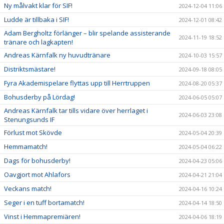
Ny målvakt klar för SIF!
2024-12-04 11:06
Ludde är tillbaka i SIF!
2024-12-01 08:42
Adam Bergholtz förlänger – blir spelande assisterande
2024-11-19 18:52
tränare och lagkapten!
Andreas Kärnfalk ny huvudtränare
2024-10-03 15:57
Distriktsmästare!
2024-09-18 08:05
Fyra Akademispelare flyttas upp till Herrtruppen
2024-08-20 05:37
Bohusderby på Lördag!
2024-06-05 05:07
Andreas Kärnfalk tar tills vidare över herrlaget i
2024-06-03 23:08
Stenungsunds IF
Förlust mot Skövde
2024-05-04 20:39
Hemmamatch!
2024-05-04 06:22
Dags för bohusderby!
2024-04-23 05:06
Oavgjort mot Ahlafors
2024-04-21 21:04
Veckans match!
2024-04-16 10:24
Seger i en tuff bortamatch!
2024-04-14 18:50
Vinst i Hemmapremiären!
2024-04-06 18:19