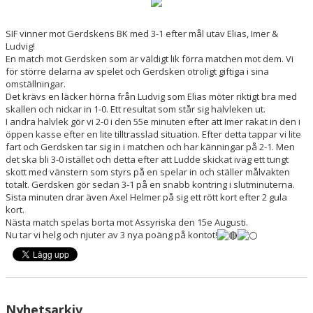
TRUPPEN
SIF vinner mot Gerdskens BK med 3-1 efter mål utav Elias, Imer &
BILDGALLERI
Ludvig!
En match mot Gerdsken som är väldigt lik förra matchen mot dem. Vi
DOKUMENT
för större delarna av spelet och Gerdsken otroligt giftiga i sina
omställningar.
Det krävs en läcker hörna från Ludvig som Elias möter riktigt bra med
KONTAKT
skallen och nickar in 1-0. Ett resultat som står sig halvleken ut.
I andra halvlek gör vi 2-0 i den 55e minuten efter att Imer rakat in den i
öppen kasse efter en lite tilltrasslad situation. Efter detta tappar vi lite
fart och Gerdsken tar sig in i matchen och har känningar på 2-1. Men
det ska bli 3-0 istället och detta efter att Ludde skickat iväg ett tungt
skott med vänstern som styrs på en spelar in och ställer målvakten
totalt. Gerdsken gör sedan 3-1 på en snabb kontring i slutminuterna.
Sista minuten drar även Axel Helmer på sig ett rött kort efter 2 gula
kort.
Nästa match spelas borta mot Assyriska den 15e Augusti.
Nu tar vi helg och njuter av 3 nya poäng på kontot!
Nyhetsarkiv