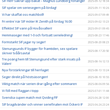
SIF Herr säkrar upp bakåt – Magnus Lundberg förlänger
2025-09-12 18:34
SIF spelar om seriesegern på lördag!
2025-09-11 10:26
Vi har skaffat oss matchboll!
2025-09-07 09:49
Fri entre´när SIF möter IK Zenith på lördag 16.00
2025-09-02 13:23
Effektivt SIF vann på Hovåsvallen!
2025-09-01 09:45
Hemmaseger med 1-0 och fortsatt serieledning!
2025-08-23 17:46
Formstarkt SIF jagar ny seger!
2025-08-20 08:23
Stenungsunds IF bygger för framtiden, sex spelare
2025-08-17 20:50
skriver tvåårsavtal
Tre poäng hem till Stenungsund efter stark insats på
2025-08-16 12:13
Välen!
Nya förstärkningar till herrlaget
2025-08-13 13:24
Seger direkt på höstsäsongen!
2025-08-10 10:55
Viktig match när serien drar igång efter sommaren
2025-08-06 09:56
Vi föll med flaggan i topp
2025-07-01 11:44
Svenska cupen match mot Qviding FIF
2025-06-28 12:00
SIF bragdvänder och vinner seriefinalen mot Öckerö IF
2025-06-26 23:24