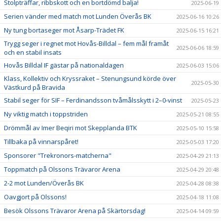
Stolpträffar, ribbskott och en bortdömd balja!
2025-06-19
Serien vänder med match mot Lunden Överås BK
2025-06-16 10:26
Ny tung bortaseger mot Åsarp-Trädet FK
2025-06-15 16:21
Trygg seger i regnet mot Hovås-Billdal – fem mål framåt
2025-06-06 18:59
och en stabil insats
Hovås Billdal IF gästar på nationaldagen
2025-06-03 15:06
Klass, Kollektiv och Kryssraket – Stenungsund körde över
2025-05-30
Västkurd på Bravida
Stabil seger för SIF – Ferdinandsson tvåmålsskytt i 2–0-vinst
2025-05-23
Ny viktig match i toppstriden
2025-05-21 08:55
Drömmål av Imer Beqiri mot Skepplanda BTK
2025-05-10 15:58
Tillbaka på vinnarspåret!
2025-05-03 17:20
Sponsorer "Trekronors-matcherna"
2025-04-29 21:13
Toppmatch på Olssons Trävaror Arena
2025-04-29 20:48
2-2 mot Lunden/Överås BK
2025-04-28 08:38
Oavgjort på Olssons!
2025-04-18 11:08
Besök Olssons Trävaror Arena på Skärtorsdag!
2025-04-14 09:59