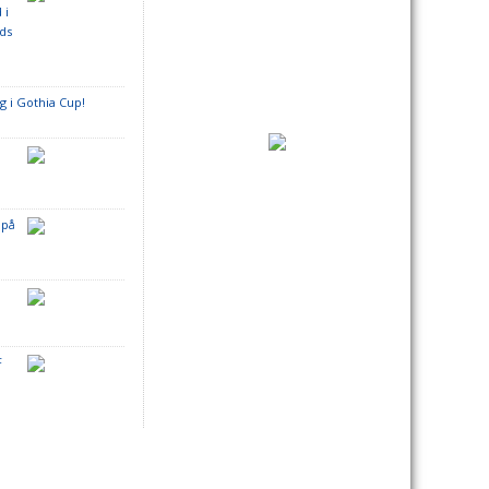
 i
ds
6
ag i Gothia Cup!
4
8
 på
4
5
F
7