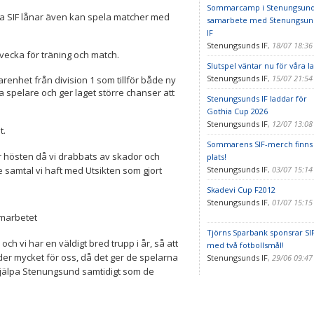
Sommarcamp i Stenungsund
na SIF lånar även kan spela matcher med
samarbete med Stenungsun
IF
Stenungsunds IF
,
18/07 18:3
vecka för träning och match.
Slutspel väntar nu för våra l
Stenungsunds IF
,
15/07 21:5
arenhet från division 1 som tillför både ny
 spelare och ger laget större chanser att
Stenungsunds IF laddar för
Gothia Cup 2026
Stenungsunds IF
,
12/07 13:0
t.
Sommarens SIF-merch finns
er hösten då vi drabbats av skador och
plats!
Stenungsunds IF
,
03/07 15:1
de samtal vi haft med Utsikten som gjort
Skadevi Cup F2012
Stenungsunds IF
,
01/07 15:1
amarbetet
Tjörns Sparbank sponsrar SI
h vi har en väldigt bred trupp i år, så att
med två fotbollsmål!
der mycket för oss, då det ger de spelarna
Stenungsunds IF
,
29/06 09:4
 hjälpa Stenungsund samtidigt som de