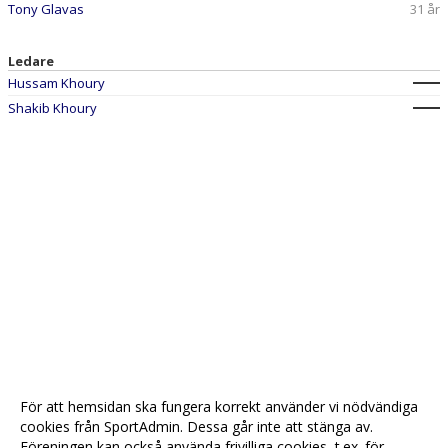
Tony Glavas
31 år
Ledare
Hussam Khoury
Shakib Khoury
För att hemsidan ska fungera korrekt använder vi nödvändiga
cookies från SportAdmin. Dessa går inte att stänga av.
Föreningen kan också använda frivilliga cookies, t.ex. för