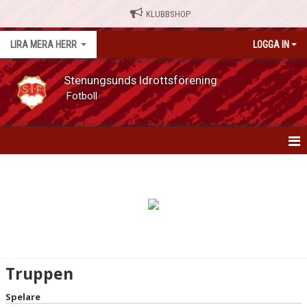
KLUBBSHOP
LIRA MERA HERR
LOGGA IN
Stenungsunds Idrottsförening
Fotboll
HEM
NYHETER
KALENDER
MATCHER
Truppen
TRUPPEN
Spelare