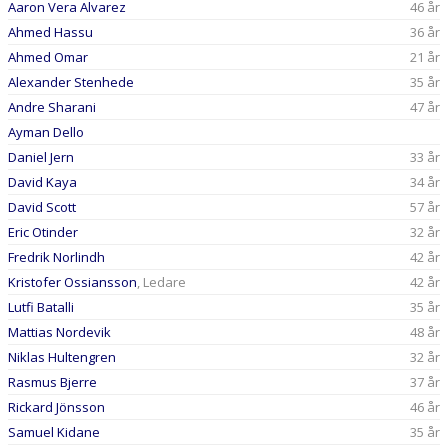
Aaron Vera Alvarez
46 år
BILDGALLERI
Ahmed Hassu
36 år
DOKUMENT
Ahmed Omar
21 år
Alexander Stenhede
35 år
KONTAKT
Andre Sharani
47 år
Ayman Dello
Daniel Jern
33 år
David Kaya
34 år
David Scott
57 år
Eric Otinder
32 år
Fredrik Norlindh
42 år
Kristofer Ossiansson
, Ledare
42 år
Lutfi Batalli
35 år
Mattias Nordevik
48 år
Niklas Hultengren
32 år
Rasmus Bjerre
37 år
Rickard Jönsson
46 år
Samuel Kidane
35 år