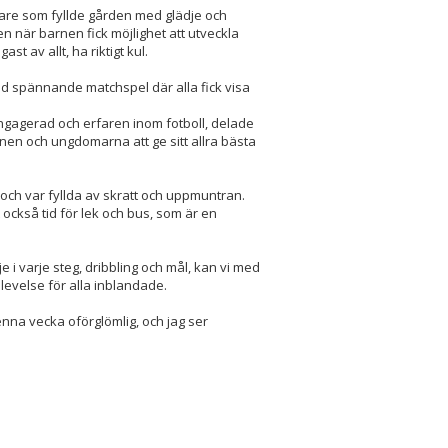
gare som fyllde gården med glädje och
n när barnen fick möjlighet att utveckla
t av allt, ha riktigt kul.
ed spännande matchspel där alla fick visa
ngagerad och erfaren inom fotboll, delade
nen och ungdomarna att ge sitt allra bästa
och var fyllda av skratt och uppmuntran.
ckså tid för lek och bus, som är en
i varje steg, dribbling och mål, kan vi med
levelse för alla inblandade.
 denna vecka oförglömlig, och jag ser