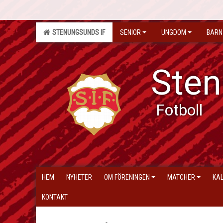
STENUNGSUNDS IF
SENIOR
UNGDOM
BARN
Sten
Fotboll
HEM
NYHETER
OM FÖRENINGEN
MATCHER
KA
KONTAKT