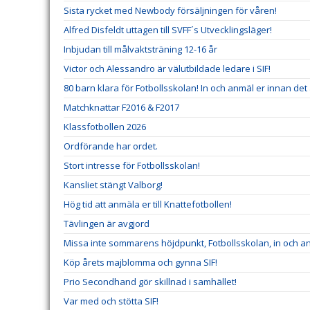
Sista rycket med Newbody försäljningen för våren!
Alfred Disfeldt uttagen till SVFF´s Utvecklingsläger!
Inbjudan till målvaktsträning 12-16 år
Victor och Alessandro är välutbildade ledare i SIF!
80 barn klara för Fotbollsskolan! In och anmäl er innan det 
Matchknattar F2016 & F2017
Klassfotbollen 2026
Ordförande har ordet.
Stort intresse för Fotbollsskolan!
Kansliet stängt Valborg!
Hög tid att anmäla er till Knattefotbollen!
Tävlingen är avgjord
Missa inte sommarens höjdpunkt, Fotbollsskolan, in och an
Köp årets majblomma och gynna SIF!
Prio Secondhand gör skillnad i samhället!
Var med och stötta SIF!