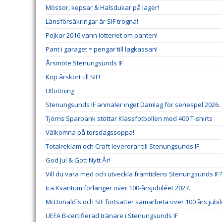
Mössor, kepsar & Halsdukar på lager!
Länsförsäkringar är SIF trogna!
Pojkar 2016 vann lotteriet om panten!
Pant i garaget = pengar till lagkassan!
Årsmöte Stenungsunds IF
Köp årskort till SIF!
Utlottning
Stenungsunds IF anmäler inget Damlag för seriespel 2026.
Tjörns Sparbank stöttar Klassfotbollen med 400 T-shirts
Välkomna på torsdagssoppa!
Totalreklam och Craft levererar till Stenungsunds IF
God Jul & Gott Nytt År!
Vill du vara med och utveckla framtidens Stenungsunds IF?
Ica Kvantum förlänger över 100-årsjubiléet 2027.
McDonald´s och SIF fortsätter samarbeta över 100 års jubi
UEFA B-certifierad tränare i Stenungsunds IF