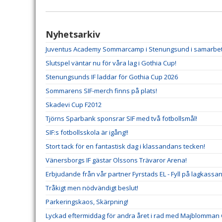
Nyhetsarkiv
Juventus Academy Sommarcamp i Stenungsund i samarbe
Slutspel väntar nu för våra lag i Gothia Cup!
Stenungsunds IF laddar för Gothia Cup 2026
Sommarens SIF-merch finns på plats!
Skadevi Cup F2012
Tjörns Sparbank sponsrar SIF med två fotbollsmål!
SIF:s fotbollsskola är igång!!
Stort tack för en fantastisk dag i klassandans tecken!
Vänersborgs IF gästar Olssons Trävaror Arena!
Erbjudande från vår partner Fyrstads EL - Fyll på lagkassan
Tråkigt men nödvändigt beslut!
Parkeringskaos, Skärpning!
Lyckad eftermiddag för andra året i rad med Majblomman 