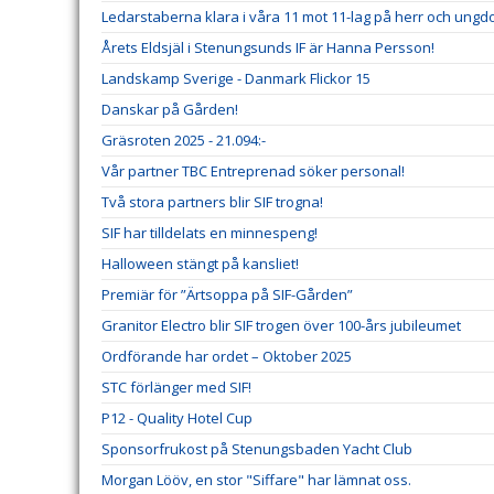
Ledarstaberna klara i våra 11 mot 11-lag på herr och ung
Årets Eldsjäl i Stenungsunds IF är Hanna Persson!
Landskamp Sverige - Danmark Flickor 15
Danskar på Gården!
Gräsroten 2025 - 21.094:-
Vår partner TBC Entreprenad söker personal!
Två stora partners blir SIF trogna!
SIF har tilldelats en minnespeng!
Halloween stängt på kansliet!
Premiär för ”Ärtsoppa på SIF-Gården”
Granitor Electro blir SIF trogen över 100-års jubileumet
Ordförande har ordet – Oktober 2025
STC förlänger med SIF!
P12 - Quality Hotel Cup
Sponsorfrukost på Stenungsbaden Yacht Club
Morgan Lööv, en stor "Siffare" har lämnat oss.