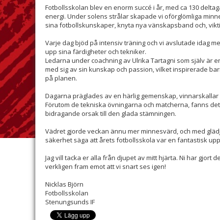
Fotbollsskolan blev en enorm succé i år, med ca 130 delta
energi. Under solens strålar skapade vi oförglömliga minne
sina fotbollskunskaper, knyta nya vänskapsband och, viktigas
Varje dag bjöd på intensiv träning och vi avslutade idag m
upp sina färdigheter och tekniker.
Ledarna under coachning av Ulrika Tartagni som själv är e
med sig av sin kunskap och passion, vilket inspirerade bar
på planen.
Dagarna präglades av en härlig gemenskap, vinnarskallar 
Förutom de tekniska övningarna och matcherna, fanns det o
bidragande orsak till den glada stämningen.
Vädret gjorde veckan ännu mer minnesvärd, och med glädje 
säkerhet säga att årets fotbollsskola var en fantastisk upp
Jag vill tacka er alla från djupet av mitt hjärta. Ni har gjort
verkligen fram emot att vi snart ses igen!
Nicklas Björn
Fotbollsskolan
Stenungsunds IF