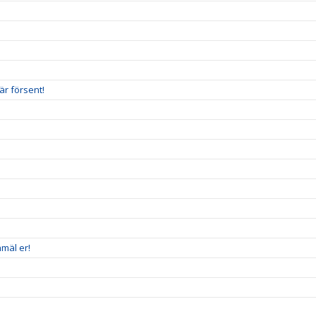
är försent!
mäl er!