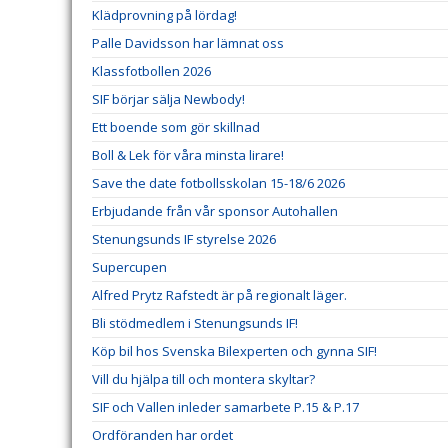
Klädprovning på lördag!
Palle Davidsson har lämnat oss
Klassfotbollen 2026
SIF börjar sälja Newbody!
Ett boende som gör skillnad
Boll & Lek för våra minsta lirare!
Save the date fotbollsskolan 15-18/6 2026
Erbjudande från vår sponsor Autohallen
Stenungsunds IF styrelse 2026
Supercupen
Alfred Prytz Rafstedt är på regionalt läger.
Bli stödmedlem i Stenungsunds IF!
Köp bil hos Svenska Bilexperten och gynna SIF!
Vill du hjälpa till och montera skyltar?
SIF och Vallen inleder samarbete P.15 & P.17
Ordföranden har ordet