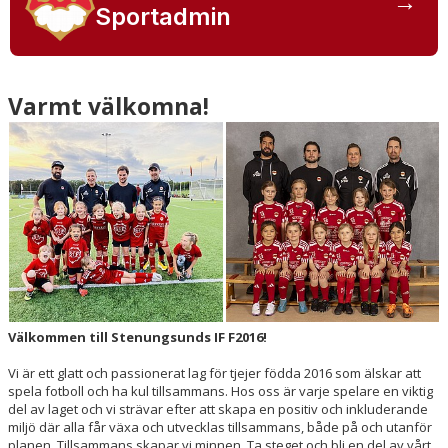
→
Sportadmin
BILDGALLERI
DOKUMENT
Varmt välkomna!
KONTAKT
Välkommen till Stenungsunds IF F2016!
Vi är ett glatt och passionerat lag för tjejer födda 2016 som älskar att
spela fotboll och ha kul tillsammans. Hos oss är varje spelare en viktig
del av laget och vi strävar efter att skapa en positiv och inkluderande
miljö där alla får växa och utvecklas tillsammans, både på och utanför
planen. Tillsammans skapar vi minnen. Ta steget och bli en del av vårt