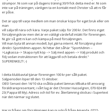
strumpor. Ni som var på dagens träning 30/9 fick detta med er. Ni som
inte var på träningen, vänligen ta en kontakt med Christer så att ni får
er påse.
Det är upp till varje medlem om man önskar köpa för eget bruk eller om
man
vill sälja till nära och kära. Varje paket säljs för 200 kr. Det finns inget
försäljningskrav men det är en väldigt värdefull intäkt för föreningen.
Ni gör så gott ni kan och kämpa på med försäljningen.
Vill man byta till annan modell, byt gärna internt. All försäljning sker
direkt i SportAdmin-appen. Ni hittar det såhär "SportAdmin --
>Lagkassa--> Skapa nytt köp --> Sälj med appen --> Välj produkt och
följ sedan instruktionen för att lägga till och betala direkt."
SUPERENKELT! ;-)
I detta klubbavtal tjänar föreningen 100 kr per sålt paket.
Säljperioden löper till den 13 oktober.
OBS! Senast den 14/10 ska osålda paket lämnas tillbaka till ansvarig
föräldrarepresentant, i vårt lag är det Christer Hasselgren, 070-924 89
23( Pappa till My). Adress och tid för ev. återlämning skickas i Supertext
när det närmar sig slutet.
Har ni frågor om försäljningen kan ni också fråga Amanda, 0727-