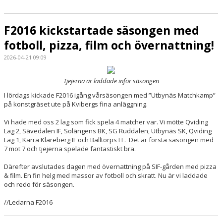
F2016 kickstartade säsongen med
fotboll, pizza, film och övernattning!
2026-04-21 09:09
Tjejerna är laddade inför säsongen
I lördags kickade F2016 igång vårsäsongen med ”Utbynäs Matchkamp”
på konstgräset ute på Kvibergs fina anläggning.
Vi hade med oss 2 lag som fick spela 4 matcher var. Vi mötte Qviding
Lag 2, Sävedalen IF, Solängens BK, SG Ruddalen, Utbynäs SK, Qviding
Lag 1, Kärra Klareberg IF och Balltorps FF. Det är första säsongen med
7 mot 7 och tjejerna spelade fantastiskt bra.
Därefter avslutades dagen med övernattning på SIF-gården med pizza
& film. En fin helg med massor av fotboll och skratt. Nu är vi laddade
och redo för säsongen.
//Ledarna F2016