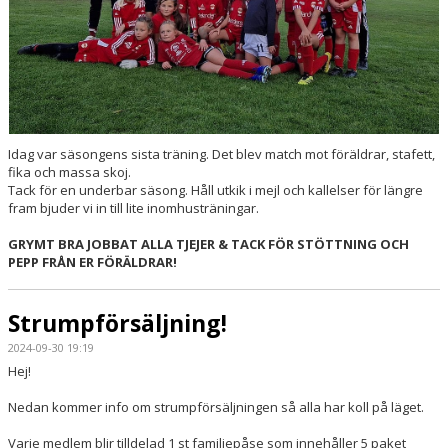
Idag var säsongens sista träning. Det blev match mot föräldrar, stafett,
fika och massa skoj.
Tack för en underbar säsong. Håll utkik i mejl och kallelser för längre
fram bjuder vi in till lite inomhusträningar.
GRYMT BRA JOBBAT ALLA TJEJER & TACK FÖR STÖTTNING OCH
PEPP FRÅN ER FÖRÄLDRAR!
Strumpförsäljning!
2024-09-30 19:19
Hej!
Nedan kommer info om strumpförsäljningen så alla har koll på läget.
Varje medlem blir tilldelad 1 st familjepåse som innehåller 5 paket