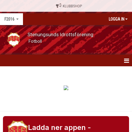
KLUBBSHOP
F2016
LOGGA IN
Stenungsunds Idrottsförening
Fotboll
F2016
NYHETER
KALENDER
MATCHER
TRUPPEN
Ladda ner appen -