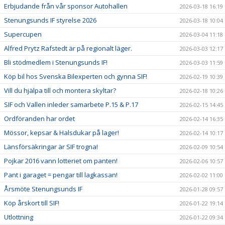
Erbjudande från vår sponsor Autohallen
2026-03-18 16:19
Stenungsunds IF styrelse 2026
2026-03-18 10:04
Supercupen
2026-03-04 11:18
Alfred Prytz Rafstedt är på regionalt läger.
2026-03-03 12:17
Bli stödmedlem i Stenungsunds IF!
2026-03-03 11:59
Köp bil hos Svenska Bilexperten och gynna SIF!
2026-02-19 10:39
Vill du hjälpa till och montera skyltar?
2026-02-18 10:26
SIF och Vallen inleder samarbete P.15 & P.17
2026-02-15 14:45
Ordföranden har ordet
2026-02-14 16:35
Mössor, kepsar & Halsdukar på lager!
2026-02-14 10:17
Länsförsäkringar är SIF trogna!
2026-02-09 10:54
Pojkar 2016 vann lotteriet om panten!
2026-02-06 10:57
Pant i garaget = pengar till lagkassan!
2026-02-02 11:00
Årsmöte Stenungsunds IF
2026-01-28 09:57
Köp årskort till SIF!
2026-01-22 19:14
Utlottning
2026-01-22 09:34