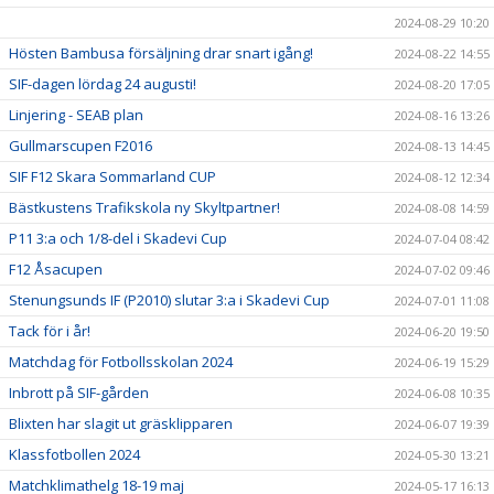
2024-08-29 10:20
Hösten Bambusa försäljning drar snart igång!
2024-08-22 14:55
SIF-dagen lördag 24 augusti!
2024-08-20 17:05
Linjering - SEAB plan
2024-08-16 13:26
Gullmarscupen F2016
2024-08-13 14:45
SIF F12 Skara Sommarland CUP
2024-08-12 12:34
Bästkustens Trafikskola ny Skyltpartner!
2024-08-08 14:59
P11 3:a och 1/8-del i Skadevi Cup
2024-07-04 08:42
F12 Åsacupen
2024-07-02 09:46
Stenungsunds IF (P2010) slutar 3:a i Skadevi Cup
2024-07-01 11:08
Tack för i år!
2024-06-20 19:50
Matchdag för Fotbollsskolan 2024
2024-06-19 15:29
Inbrott på SIF-gården
2024-06-08 10:35
Blixten har slagit ut gräsklipparen
2024-06-07 19:39
Klassfotbollen 2024
2024-05-30 13:21
Matchklimathelg 18-19 maj
2024-05-17 16:13