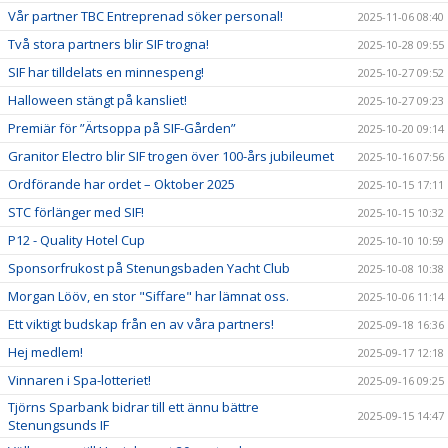
Vår partner TBC Entreprenad söker personal!
2025-11-06 08:40
Två stora partners blir SIF trogna!
2025-10-28 09:55
SIF har tilldelats en minnespeng!
2025-10-27 09:52
Halloween stängt på kansliet!
2025-10-27 09:23
Premiär för ”Ärtsoppa på SIF-Gården”
2025-10-20 09:14
Granitor Electro blir SIF trogen över 100-års jubileumet
2025-10-16 07:56
Ordförande har ordet – Oktober 2025
2025-10-15 17:11
STC förlänger med SIF!
2025-10-15 10:32
P12 - Quality Hotel Cup
2025-10-10 10:59
Sponsorfrukost på Stenungsbaden Yacht Club
2025-10-08 10:38
Morgan Lööv, en stor "Siffare" har lämnat oss.
2025-10-06 11:14
Ett viktigt budskap från en av våra partners!
2025-09-18 16:36
Hej medlem!
2025-09-17 12:18
Vinnaren i Spa-lotteriet!
2025-09-16 09:25
Tjörns Sparbank bidrar till ett ännu bättre
2025-09-15 14:47
Stenungsunds IF