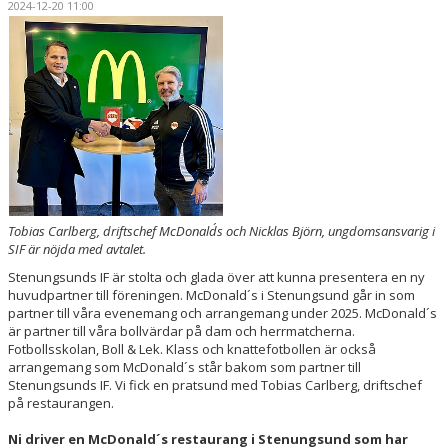
2024-12-20 11:00
DOKUMENT
MEDLEMSKAP
FÖRÄLDRAINFO
EVENEMANG & ÅRSHJUL
SPONSORER "TREKRONORSMATCHEN" 2026
Tobias Carlberg, driftschef McDonald´s och Nicklas Björn, ungdomsansvarig i
KONTAKT
SIF är nöjda med avtalet.
Stenungsunds IF är stolta och glada över att kunna presentera en ny
huvudpartner till föreningen. McDonald´s i Stenungsund går in som
partner till våra evenemang och arrangemang under 2025. McDonald´s
är partner till våra bollvärdar på dam och herrmatcherna.
Fotbollsskolan, Boll & Lek. Klass och knattefotbollen är också
arrangemang som McDonald´s står bakom som partner till
Stenungsunds IF. Vi fick en pratsund med Tobias Carlberg, driftschef
på restaurangen.
Ni driver en McDonald´s restaurang i Stenungsund som har