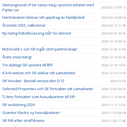
Stenungsunds IF tar nästa steg i sponsorarbetet med
2025-02-27 09:12
Parter.se!
Herrtränaren lämnar sitt uppdrag av familjeskäl
2025-02-24 08:54
Årsmöte 2025, välkomna!
2025-02-13 21:49
Ny härlig fotbollssäsong står för dörren!
2025-02-03 10:43
2024-12-23 09:16
McDonald´s och SIF ingår stort partnerskap!
2024-12-20 11:00
Årets sista Häng!
2024-12-19 20:56
Tre duktiga SIF-spelare till BFF
2024-12-19 16:41
ICA Kvantum och SIF utökar sitt samarbete!
2024-12-05 13:10
SIF Hoodie! - Beställ senast den 5/12
2024-12-03
Selected Properties och SIF fortsätter sitt samarbete!
2024-12-02 09:35
Ti Amo fortsätter som huvudpartner till SIF!
2024-11-19 08:41
SIF avslutning 2024
2024-11-11 15:33
Granitor Electro ny huvudpartner!
2024-11-05 08:34
SIF föll efter straffdrama
2024-11-02 17:40