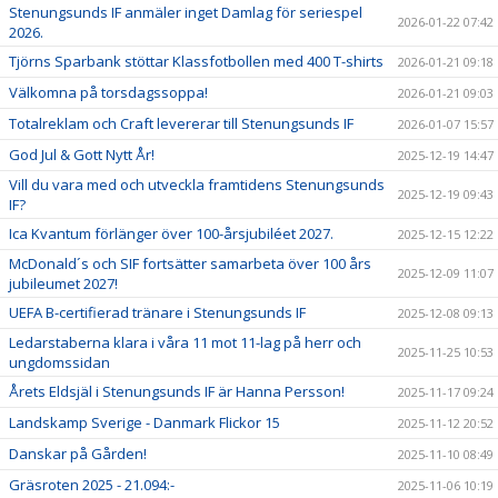
Stenungsunds IF anmäler inget Damlag för seriespel
2026-01-22 07:42
2026.
Tjörns Sparbank stöttar Klassfotbollen med 400 T-shirts
2026-01-21 09:18
Välkomna på torsdagssoppa!
2026-01-21 09:03
Totalreklam och Craft levererar till Stenungsunds IF
2026-01-07 15:57
God Jul & Gott Nytt År!
2025-12-19 14:47
Vill du vara med och utveckla framtidens Stenungsunds
2025-12-19 09:43
IF?
Ica Kvantum förlänger över 100-årsjubiléet 2027.
2025-12-15 12:22
McDonald´s och SIF fortsätter samarbeta över 100 års
2025-12-09 11:07
jubileumet 2027!
UEFA B-certifierad tränare i Stenungsunds IF
2025-12-08 09:13
Ledarstaberna klara i våra 11 mot 11-lag på herr och
2025-11-25 10:53
ungdomssidan
Årets Eldsjäl i Stenungsunds IF är Hanna Persson!
2025-11-17 09:24
Landskamp Sverige - Danmark Flickor 15
2025-11-12 20:52
Danskar på Gården!
2025-11-10 08:49
Gräsroten 2025 - 21.094:-
2025-11-06 10:19