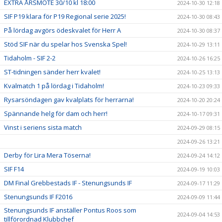
EXTRA ÅRSMÖTE 30/10 kl 18:00
2024-10-30 12:18
SIF P19 klara för P19 Regional serie 2025!
2024-10-30 08:43
På lördag avgörs ödeskvalet för Herr A
2024-10-30 08:37
Stöd SIF när du spelar hos Svenska Spel!
2024-10-29 13:11
Tidaholm - SIF 2-2
2024-10-26 16:25
ST-tidningen sänder herr kvalet!
2024-10-25 13:13
Kvalmatch 1 på lördag i Tidaholm!
2024-10-23 09:33
Rysarsöndagen gav kvalplats för herrarna!
2024-10-20 20:24
Spännande helg för dam och herr!
2024-10-17 09:31
Vinst i seriens sista match
2024-09-29 08:15
2024-09-26 13:21
Derby för Lira Mera Töserna!
2024-09-24 14:12
SIF F14
2024-09-19 10:03
DM Final Grebbestads IF - Stenungsunds IF
2024-09-17 11:29
Stenungsunds IF F2016
2024-09-09 11:44
Stenungsunds IF anställer Pontus Roos som
2024-09-04 14:53
tillförordnad Klubbchef