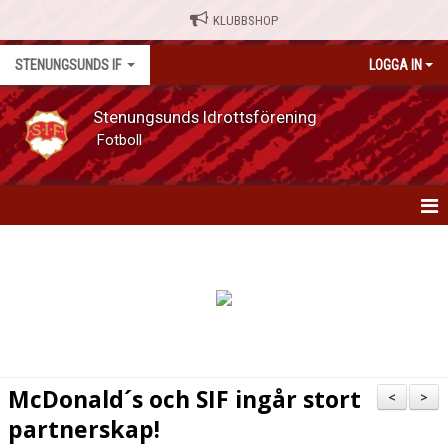
KLUBBSHOP
STENUNGSUNDS IF
LOGGA IN
Stenungsunds Idrottsförening
Fotboll
HEM
NYHETER
OM FÖRENINGEN
MATCHER
McDonald´s och SIF ingår stort
<
>
partnerskap!
KALENDER