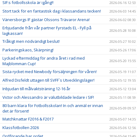
SIF:s fotbollsskola är igång!!
2026-06-16 12:53
Stort tack för en fantastisk dag i klassandans tecken!
2026-06-03 14:45
Vänersborgs IF gästar Olssons Trävaror Arena!
2026-06-02 08:30
Erbjudande från vår partner Fyrstads EL - Fyll på
2026-05-28 10:08
lagkassan!
Tråkigt men nödvändigt beslut!
2026-05-27 10:02
Parkeringskaos, Skärpning!
2026-05-26 17:06
Lyckad eftermiddag för andra året i rad med
2026-05-20 15:55
Majblomman Cup!
Sista rycket med Newbody försäljningen för våren!
2026-05-19 11:07
Alfred Disfeldt uttagen till SVFF´s Utvecklingsläger!
2026-05-12 19:55
Inbjudan till målvaktsträning 12-16 år
2026-05-12 13:04
Victor och Alessandro är välutbildade ledare i SIF!
2026-05-11 08:59
80 barn klara för Fotbollsskolan! In och anmäl er innan
2026-05-09 09:57
det är försent!
Matchknattar F2016 & F2017
2026-05-07 14:35
Klassfotbollen 2026
2026-05-06 12:56
Ordförande har ordet.
2026-05-04 15:45