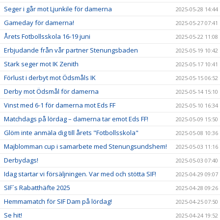
Seger i går mot Ljunkile för damerna
2025-05-28 14:44
Gameday för damerna!
2025-05-27 07:41
Årets Fotbollsskola 16-19 juni
2025-05-22 11:08
Erbjudande från vår partner Stenungsbaden
2025-05-19 10:42
Stark seger mot IK Zenith
2025-05-17 10:41
Förlust i derbyt mot Ödsmåls IK
2025-05-15 06:52
Derby mot Ödsmål för damerna
2025-05-14 15:10
Vinst med 6-1 för damerna mot Eds FF
2025-05-10 16:34
Matchdags på lördag – damerna tar emot Eds FF!
2025-05-09 15:50
Glöm inte anmäla dig till årets "Fotbollsskola"
2025-05-08 10:36
Majblomman cup i samarbete med Stenungsundshem!
2025-05-03 11:16
Derbydags!
2025-05-03 07:40
Idag startar vi försäljningen. Var med och stötta SIF!
2025-04-29 09:07
SIF´s Rabatthäfte 2025
2025-04-28 09:26
Hemmamatch för SIF Dam på lördag!
2025-04-25 07:50
Se hit!
2025-04-24 19:52