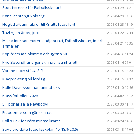
Stort intresse för Fotbollsskolan!
2026-04-29 09:21
Kansliet stängt Valborg!
2026-04-29 09:16
Hög tid att anmäla er till Knattefotbollen!
2026-04-23 13:19
Tävlingen är avgjord
2026-04-22 09:44
Missa inte sommarens höjdpunkt, Fotbollsskolan, in och
2026-04-21 10:35
anmäl er!
Köp årets majblomma och gynna SIF!
2026-04-16 11:24
Prio Secondhand gör skillnad i samhället!
2026-04-16 09:01
Var med och stötta SIF!
2026-04-15 12:20
Klädprovning på lördag!
2026-04-15 09:32
Palle Davidsson har lämnat oss
2026-04-10 10:56
Klassfotbollen 2026
2026-04-02 13:52
SIF börjar sälja Newbody!
2026-03-30 11:17
Ett boende som gör skillnad
2026-03-30 09:31
Boll & Lek för våra minsta lirare!
2026-03-24 14:56
Save the date fotbollsskolan 15-18/6 2026
2026-03-18 17:04