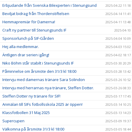
Erbjudande från Svenska Bilexperten i Stenungsund
2025-04-22 11:18
Beviljat bidrag från Thordenstiftelsen
2025-04-14 11:41
Hemmapremiär för Damerna!
2025-04-11 13:48
Craft ny partner till Stenungsunds IF
2025-04-10
Sponsorlunch på SIF-Gården
2025-04-04 10:09
Hej alla medlemmar.
2025-04-03 15:02
Äntligen drar serien igång!
2025-04-02 18:17
Niko Böhm står stabilt i Stenungsunds IF
2025-03-30 20:29
Påminnelse om årsmöte den 31/3 kl 18:00
2025-03-28 13:42
Intervju med damernas tränare Sara Solindon
2025-03-26 10:52
Intervju med herrarnas nya tränare, Steffen Dotter.
2025-03-26 08:33
Steffen Dotter ny tränare för SIF!
2025-03-17 17:45
Anmälan till SIFs fotbollsskola 2025 är öppen!
2025-03-14 10:25
Klassfotbollen 31 Maj 2025
2025-03-13 14:23
Supercupen
2025-03-09 19:37
Välkomna på årsmöte 31/3 kl 18:00
2025-03-05 18:44