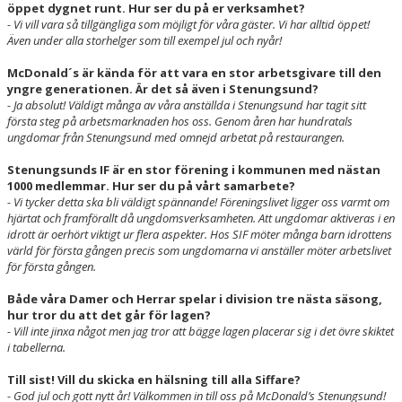
öppet dygnet runt. Hur ser du på er verksamhet?
- Vi vill vara så tillgängliga som möjligt för våra gäster. Vi har alltid öppet!
Även under alla storhelger som till exempel jul och nyår!
McDonald´s är kända för att vara en stor arbetsgivare till den
yngre generationen. Är det så även i Stenungsund?
- Ja absolut! Väldigt många av våra anställda i Stenungsund har tagit sitt
första steg på arbetsmarknaden hos oss. Genom åren har hundratals
ungdomar från Stenungsund med omnejd arbetat på restaurangen.
Stenungsunds IF är en stor förening i kommunen med nästan
1000 medlemmar. Hur ser du på vårt samarbete?
- Vi tycker detta ska bli väldigt spännande! Föreningslivet ligger oss varmt om
hjärtat och framförallt då ungdomsverksamheten. Att ungdomar aktiveras i en
idrott är oerhört viktigt ur flera aspekter. Hos SIF möter många barn idrottens
värld för första gången precis som ungdomarna vi anställer möter arbetslivet
för första gången.
Både våra Damer och Herrar spelar i division tre nästa säsong,
hur tror du att det går för lagen?
- Vill inte jinxa något men jag tror att bägge lagen placerar sig i det övre skiktet
i tabellerna.
Till sist! Vill du skicka en hälsning till alla Siffare?
- God jul och gott nytt år! Välkommen in till oss på McDonald’s Stenungsund!