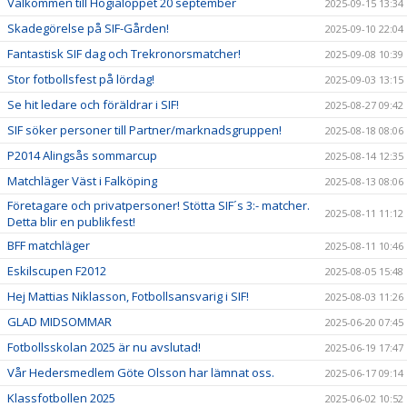
Välkommen till Hogialoppet 20 september
2025-09-15 13:34
Skadegörelse på SIF-Gården!
2025-09-10 22:04
Fantastisk SIF dag och Trekronorsmatcher!
2025-09-08 10:39
Stor fotbollsfest på lördag!
2025-09-03 13:15
Se hit ledare och föräldrar i SIF!
2025-08-27 09:42
SIF söker personer till Partner/marknadsgruppen!
2025-08-18 08:06
P2014 Alingsås sommarcup
2025-08-14 12:35
Matchläger Väst i Falköping
2025-08-13 08:06
Företagare och privatpersoner! Stötta SIF´s 3:- matcher.
2025-08-11 11:12
Detta blir en publikfest!
BFF matchläger
2025-08-11 10:46
Eskilscupen F2012
2025-08-05 15:48
Hej Mattias Niklasson, Fotbollsansvarig i SIF!
2025-08-03 11:26
GLAD MIDSOMMAR
2025-06-20 07:45
Fotbollsskolan 2025 är nu avslutad!
2025-06-19 17:47
Vår Hedersmedlem Göte Olsson har lämnat oss.
2025-06-17 09:14
Klassfotbollen 2025
2025-06-02 10:52