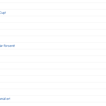
Cup!
är försent!
mäl er!