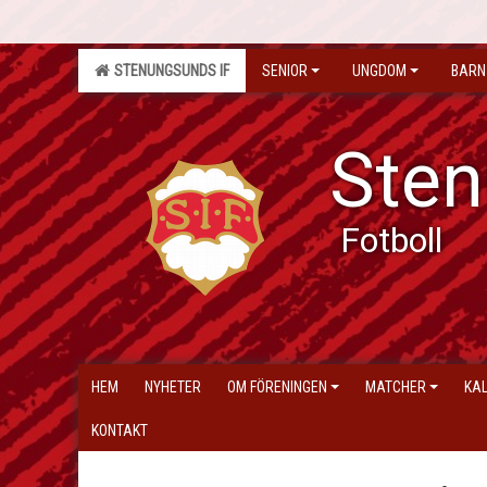
STENUNGSUNDS IF
SENIOR
UNGDOM
BARN
Sten
Fotboll
HEM
NYHETER
OM FÖRENINGEN
MATCHER
KA
KONTAKT