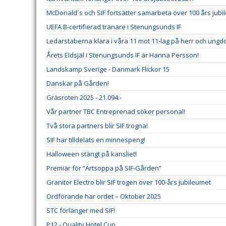
McDonald´s och SIF fortsätter samarbeta över 100 års jubi
UEFA B-certifierad tränare i Stenungsunds IF
Ledarstaberna klara i våra 11 mot 11-lag på herr och ung
Årets Eldsjäl i Stenungsunds IF är Hanna Persson!
Landskamp Sverige - Danmark Flickor 15
Danskar på Gården!
Gräsroten 2025 - 21.094:-
Vår partner TBC Entreprenad söker personal!
Två stora partners blir SIF trogna!
SIF har tilldelats en minnespeng!
Halloween stängt på kansliet!
Premiär för ”Ärtsoppa på SIF-Gården”
Granitor Electro blir SIF trogen över 100-års jubileumet
Ordförande har ordet – Oktober 2025
STC förlänger med SIF!
P12 - Quality Hotel Cup