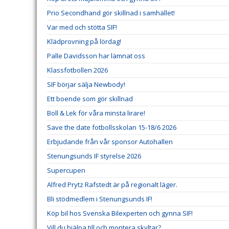
Prio Secondhand gör skillnad i samhället!
Var med och stötta SIF!
Klädprovning på lördag!
Palle Davidsson har lämnat oss
Klassfotbollen 2026
SIF börjar sälja Newbody!
Ett boende som gör skillnad
Boll & Lek för våra minsta lirare!
Save the date fotbollsskolan 15-18/6 2026
Erbjudande från vår sponsor Autohallen
Stenungsunds IF styrelse 2026
Supercupen
Alfred Prytz Rafstedt är på regionalt läger.
Bli stödmedlem i Stenungsunds IF!
Köp bil hos Svenska Bilexperten och gynna SIF!
Vill du hjälpa till och montera skyltar?