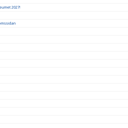
leumet 2027!
domssidan