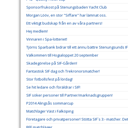
Sponsorfrukost på Stenungsbaden Yacht Club
Morgan Lööv, en stor "Siffare" har lämnat oss.
Ett viktigt budskap från en av våra partners!
Hej medlem!
Vinnaren i Spa-lotteriet!
Tjörns Sparbank bidrar till ett ännu bättre Stenungsunds IF
Välkommen till Hogialoppet 20 september
Skadegörelse på SIF-Gården!
Fantastisk SIF dag och Trekronorsmatcher!
Stor fotbollsfest på lördag!
Se hit ledare och föräldrar i SIF!
SIF söker personer till Partner/marknadsgruppen!
P2014 Alingsås sommarcup
Matchläger Väst i Falköping
Företagare och privatpersoner! Stötta SIF´s 3:- matcher. Dett
BFF matchläger