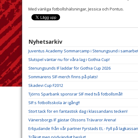
Med vänliga fotbollshälsningar, Jessica och Pontus.
Nyhetsarkiv
Juventus Academy Sommarcamp i Stenungsund i samarbe
Slutspel väntar nu för våra lag i Gothia Cup!
Stenungsunds IF laddar för Gothia Cup 2026
Sommarens SIF-merch finns på plats!
Skadevi Cup F2012
Tjörns Sparbank sponsrar SIF med två fotbollsmål!
SIF:s fotbollsskola är igång!!
Stort tack för en fantastisk dag i klassandans tecken!
Vänersborgs IF gästar Olssons Trävaror Arena!
Erbjudande från vår partner Fyrstads EL - Fyll på lagkassan
Tråkigt men nödvändigt beslut!