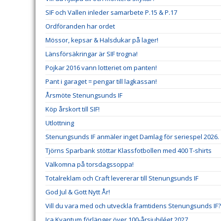
SIF och Vallen inleder samarbete P.15 & P.17
Ordföranden har ordet
Mössor, kepsar & Halsdukar på lager!
Länsförsäkringar är SIF trogna!
Pojkar 2016 vann lotteriet om panten!
Pant i garaget = pengar till lagkassan!
Årsmöte Stenungsunds IF
Köp årskort till SIF!
Utlottning
Stenungsunds IF anmäler inget Damlag för seriespel 2026.
Tjörns Sparbank stöttar Klassfotbollen med 400 T-shirts
Välkomna på torsdagssoppa!
Totalreklam och Craft levererar till Stenungsunds IF
God Jul & Gott Nytt År!
Vill du vara med och utveckla framtidens Stenungsunds IF?
Ica Kvantum förlänger över 100-årsjubiléet 2027.