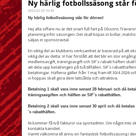
Ny härlig fotbollssäsong står f
2025-02-03 10:43
Ny härlig fotbollssäsong står för dörren!
Hej alla siffare nu är det snart full fart på Olssons Trävaro
planering inför säsongen. Det skall köpas in bollar, matc
säljas in sponsoravtal.
En viktig del av klubbens verksamhet är baserad på att e
viktig del av detta. Vi har förstått att det blir en stor en
medlemsavgift, träningsavgift och SIF´s rabatt häften skall b
att dela upp betalningen på två tillfällen. SIF´s rabatthäft
betalningar. Häftena gäller från 1 maj fram till 30/4 2026
vi hoppas skall göra dem lättsålda och attraktiva.
Betalning 1 skall vara inne senast 28 februari och då bet
träningsavgiften och hälften av SIF´s rabatthäften.
Betalning 2 skall vara inne senast 30 april och då betalas
´s rabatthäften.
Ni kommer få två fakturor via sportadmin. Om något inte sku
kontakta kansliet.
Varmt välkomna till ännu en fantastisk fotbollssäsong i den