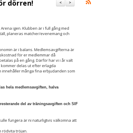
ör dörren!
<
>
r Arena igen. Klubben är i full gång med
hställ, planeras matcher/evenemang och
konomin är i balans. Medlemsavgifterna är
gångskostnad för er medlemmar då
etalas på en gång. Därför har vi i år valt
en kommer delas ut efter erlagda
 och innehåller många fina erbjudanden som
alas hela medlemsavgiften, halva
 resterande del av träningsavgiften och SIF
lle fungera är ni naturligtvis välkomna att
 rödvita tröjan.