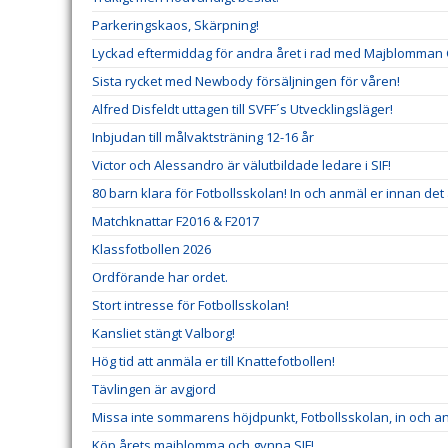
Parkeringskaos, Skärpning!
Lyckad eftermiddag för andra året i rad med Majblomman 
Sista rycket med Newbody försäljningen för våren!
Alfred Disfeldt uttagen till SVFF´s Utvecklingsläger!
Inbjudan till målvaktsträning 12-16 år
Victor och Alessandro är välutbildade ledare i SIF!
80 barn klara för Fotbollsskolan! In och anmäl er innan det 
Matchknattar F2016 & F2017
Klassfotbollen 2026
Ordförande har ordet.
Stort intresse för Fotbollsskolan!
Kansliet stängt Valborg!
Hög tid att anmäla er till Knattefotbollen!
Tävlingen är avgjord
Missa inte sommarens höjdpunkt, Fotbollsskolan, in och an
Köp årets majblomma och gynna SIF!