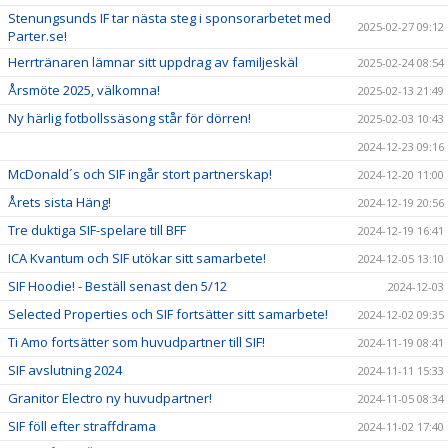
Stenungsunds IF tar nästa steg i sponsorarbetet med
2025-02-27 09:12
Parter.se!
Herrtränaren lämnar sitt uppdrag av familjeskäl
2025-02-24 08:54
Årsmöte 2025, välkomna!
2025-02-13 21:49
Ny härlig fotbollssäsong står för dörren!
2025-02-03 10:43
2024-12-23 09:16
McDonald´s och SIF ingår stort partnerskap!
2024-12-20 11:00
Årets sista Häng!
2024-12-19 20:56
Tre duktiga SIF-spelare till BFF
2024-12-19 16:41
ICA Kvantum och SIF utökar sitt samarbete!
2024-12-05 13:10
SIF Hoodie! - Beställ senast den 5/12
2024-12-03
Selected Properties och SIF fortsätter sitt samarbete!
2024-12-02 09:35
Ti Amo fortsätter som huvudpartner till SIF!
2024-11-19 08:41
SIF avslutning 2024
2024-11-11 15:33
Granitor Electro ny huvudpartner!
2024-11-05 08:34
SIF föll efter straffdrama
2024-11-02 17:40