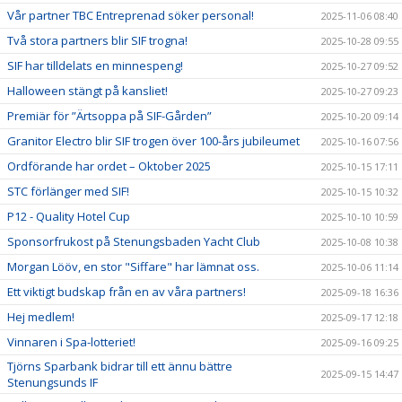
Vår partner TBC Entreprenad söker personal!
2025-11-06 08:40
Två stora partners blir SIF trogna!
2025-10-28 09:55
SIF har tilldelats en minnespeng!
2025-10-27 09:52
Halloween stängt på kansliet!
2025-10-27 09:23
Premiär för ”Ärtsoppa på SIF-Gården”
2025-10-20 09:14
Granitor Electro blir SIF trogen över 100-års jubileumet
2025-10-16 07:56
Ordförande har ordet – Oktober 2025
2025-10-15 17:11
STC förlänger med SIF!
2025-10-15 10:32
P12 - Quality Hotel Cup
2025-10-10 10:59
Sponsorfrukost på Stenungsbaden Yacht Club
2025-10-08 10:38
Morgan Lööv, en stor "Siffare" har lämnat oss.
2025-10-06 11:14
Ett viktigt budskap från en av våra partners!
2025-09-18 16:36
Hej medlem!
2025-09-17 12:18
Vinnaren i Spa-lotteriet!
2025-09-16 09:25
Tjörns Sparbank bidrar till ett ännu bättre
2025-09-15 14:47
Stenungsunds IF