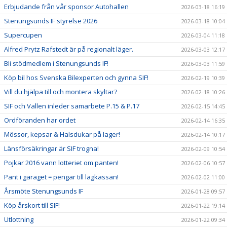
Erbjudande från vår sponsor Autohallen
2026-03-18 16:19
Stenungsunds IF styrelse 2026
2026-03-18 10:04
Supercupen
2026-03-04 11:18
Alfred Prytz Rafstedt är på regionalt läger.
2026-03-03 12:17
Bli stödmedlem i Stenungsunds IF!
2026-03-03 11:59
Köp bil hos Svenska Bilexperten och gynna SIF!
2026-02-19 10:39
Vill du hjälpa till och montera skyltar?
2026-02-18 10:26
SIF och Vallen inleder samarbete P.15 & P.17
2026-02-15 14:45
Ordföranden har ordet
2026-02-14 16:35
Mössor, kepsar & Halsdukar på lager!
2026-02-14 10:17
Länsförsäkringar är SIF trogna!
2026-02-09 10:54
Pojkar 2016 vann lotteriet om panten!
2026-02-06 10:57
Pant i garaget = pengar till lagkassan!
2026-02-02 11:00
Årsmöte Stenungsunds IF
2026-01-28 09:57
Köp årskort till SIF!
2026-01-22 19:14
Utlottning
2026-01-22 09:34