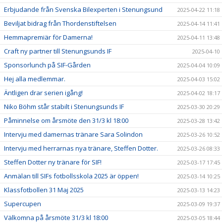
Erbjudande från Svenska Bilexperten i Stenungsund
2025-04-22 11:18
Beviljat bidrag från Thordenstiftelsen
2025-04-14 11:41
Hemmapremiär för Damerna!
2025-04-11 13:48
Craft ny partner till Stenungsunds IF
2025-04-10
Sponsorlunch på SIF-Gården
2025-04-04 10:09
Hej alla medlemmar.
2025-04-03 15:02
Äntligen drar serien igång!
2025-04-02 18:17
Niko Böhm står stabilt i Stenungsunds IF
2025-03-30 20:29
Påminnelse om årsmöte den 31/3 kl 18:00
2025-03-28 13:42
Intervju med damernas tränare Sara Solindon
2025-03-26 10:52
Intervju med herrarnas nya tränare, Steffen Dotter.
2025-03-26 08:33
Steffen Dotter ny tränare för SIF!
2025-03-17 17:45
Anmälan till SIFs fotbollsskola 2025 är öppen!
2025-03-14 10:25
Klassfotbollen 31 Maj 2025
2025-03-13 14:23
Supercupen
2025-03-09 19:37
Välkomna på årsmöte 31/3 kl 18:00
2025-03-05 18:44