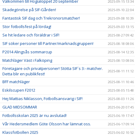
Välkommen till Hogialoppet 20 september
2025-09-15 13:34
Skadegörelse på SIF-Gården!
2025-09-10 22:04
Fantastisk SIF dag och Trekronorsmatcher!
2025-09-08 10:39
Stor fotbollsfest på lördag!
2025-09-03 13:15
Se hit ledare och föräldrar i SIF!
2025-08-27 09:42
SIF söker personer till Partner/marknadsgruppen!
2025-08-18 08:06
P2014 Alingsås sommarcup
2025-08-14 12:35
Matchläger Väst i Falköping
2025-08-13 08:06
Företagare och privatpersoner! Stötta SIF´s 3:- matcher.
2025-08-11 11:12
Detta blir en publikfest!
BFF matchläger
2025-08-11 10:46
Eskilscupen F2012
2025-08-05 15:48
Hej Mattias Niklasson, Fotbollsansvarig i SIF!
2025-08-03 11:26
GLAD MIDSOMMAR
2025-06-20 07:45
Fotbollsskolan 2025 är nu avslutad!
2025-06-19 17:47
Vår Hedersmedlem Göte Olsson har lämnat oss.
2025-06-17 09:14
Klassfotbollen 2025
2025-06-02 10:52