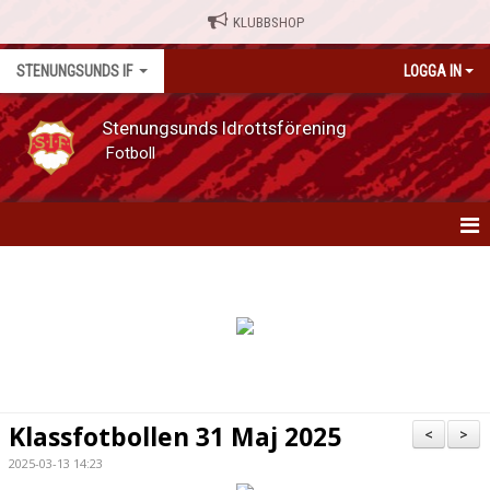
KLUBBSHOP
STENUNGSUNDS IF
LOGGA IN
Stenungsunds Idrottsförening
Fotboll
HEM
NYHETER
OM FÖRENINGEN
MATCHER
Klassfotbollen 31 Maj 2025
<
>
KALENDER
2025-03-13 14:23