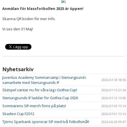
DOKUMENT
Anmälan för klassfotbollen 2025 är öppen!
MEDLEMSKAP
Skanna QR koden för mer info.
Vi ses den 31 Maj!
FÖRÄLDRAINFO
EVENEMANG & ÅRSHJUL
SPONSORER "TREKRONORSMATCHEN" 2026
KONTAKT
Nyhetsarkiv
Juventus Academy Sommarcamp i Stenungsund i
2026-07-18 18:36
samarbete med Stenungsunds IF
Slutspel väntar nu för våra lag i Gothia Cup!
2026-07-15 21:54
Stenungsunds IF laddar för Gothia Cup 2026
2026-07-12 13:08
Sommarens SIF-merch finns på plats!
2026-07-03 15:14
Skadevi Cup F2012
2026-07-01 15:15
Tjörns Sparbank sponsrar SIF med två fotbollsmål!
2026-06-29 09:47