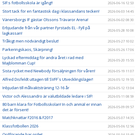
SIF:s fotbollsskola är igång!!
2026-06-16 12:53
Stort tack för en fantastisk dag i klassandans tecken!
2026-06-03 14:45
Vänersborgs IF gästar Olssons Trävaror Arena!
2026-06-02 08:30
Erbjudande från vår partner Fyrstads EL - Fyll på
2026-05-28 10:08
lagkassan!
Tråkigt men nödvändigt beslut!
2026-05-27 10:02
Parkeringskaos, Skärpning!
2026-05-26 17:06
Lyckad eftermiddag för andra året i rad med
2026-05-20 15:55
Majblomman Cup!
Sista rycket med Newbody försäljningen för våren!
2026-05-19 11:07
Alfred Disfeldt uttagen till SVFF´s Utvecklingsläger!
2026-05-12 19:55
Inbjudan till målvaktsträning 12-16 år
2026-05-12 13:04
Victor och Alessandro är välutbildade ledare i SIF!
2026-05-11 08:59
80 barn klara för Fotbollsskolan! In och anmäl er innan
2026-05-09 09:57
det är försent!
Matchknattar F2016 & F2017
2026-05-07 14:35
Klassfotbollen 2026
2026-05-06 12:56
Ordförande har ordet.
2026-05-04 15:45