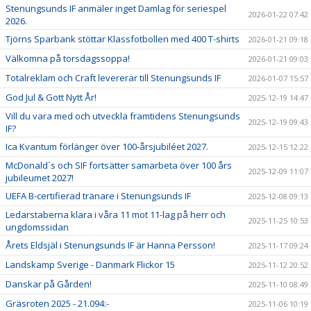
Stenungsunds IF anmäler inget Damlag för seriespel
2026-01-22 07:42
2026.
Tjörns Sparbank stöttar Klassfotbollen med 400 T-shirts
2026-01-21 09:18
Välkomna på torsdagssoppa!
2026-01-21 09:03
Totalreklam och Craft levererar till Stenungsunds IF
2026-01-07 15:57
God Jul & Gott Nytt År!
2025-12-19 14:47
Vill du vara med och utveckla framtidens Stenungsunds
2025-12-19 09:43
IF?
Ica Kvantum förlänger över 100-årsjubiléet 2027.
2025-12-15 12:22
McDonald´s och SIF fortsätter samarbeta över 100 års
2025-12-09 11:07
jubileumet 2027!
UEFA B-certifierad tränare i Stenungsunds IF
2025-12-08 09:13
Ledarstaberna klara i våra 11 mot 11-lag på herr och
2025-11-25 10:53
ungdomssidan
Årets Eldsjäl i Stenungsunds IF är Hanna Persson!
2025-11-17 09:24
Landskamp Sverige - Danmark Flickor 15
2025-11-12 20:52
Danskar på Gården!
2025-11-10 08:49
Gräsroten 2025 - 21.094:-
2025-11-06 10:19