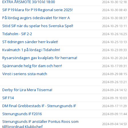
EXTRA ÅRSMÖTE 30/10 kl 18:00
2024-10-30 12:18
SIF P19 klara för P19 Regional serie 2025!
2024-10-30 08:43
På lördag avgörs ödeskvalet för Herr A
2024-10-30 08:37
Stöd SIF när du spelar hos Svenska Spel!
2024-10-29 13:11
Tidaholm - SIF 2-2
2024-10-26 16:25
ST-tidningen sänder herr kvalet!
2024-10-25 13:13
Kvalmatch 1 på lördag i Tidaholm!
2024-10-23 09:33
Rysarsöndagen gav kvalplats för herrarna!
2024-10-20 20:24
Spännande helg för dam och herr!
2024-10-17 09:31
Vinst i seriens sista match
2024-09-29 08:15
2024-09-26 13:21
Derby för Lira Mera Töserna!
2024-09-24 14:12
SIF F14
2024-09-19 10:03
DM Final Grebbestads IF - Stenungsunds IF
2024-09-17 11:29
Stenungsunds IF F2016
2024-09-09 11:44
Stenungsunds IF anställer Pontus Roos som
2024-09-04 14:53
tillförordnad Klubbchef