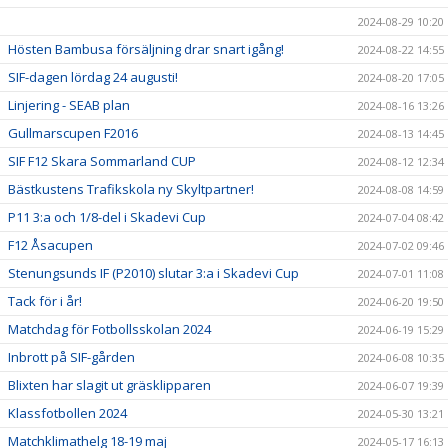
2024-08-29 10:20
Hösten Bambusa försäljning drar snart igång!
2024-08-22 14:55
SIF-dagen lördag 24 augusti!
2024-08-20 17:05
Linjering - SEAB plan
2024-08-16 13:26
Gullmarscupen F2016
2024-08-13 14:45
SIF F12 Skara Sommarland CUP
2024-08-12 12:34
Bästkustens Trafikskola ny Skyltpartner!
2024-08-08 14:59
P11 3:a och 1/8-del i Skadevi Cup
2024-07-04 08:42
F12 Åsacupen
2024-07-02 09:46
Stenungsunds IF (P2010) slutar 3:a i Skadevi Cup
2024-07-01 11:08
Tack för i år!
2024-06-20 19:50
Matchdag för Fotbollsskolan 2024
2024-06-19 15:29
Inbrott på SIF-gården
2024-06-08 10:35
Blixten har slagit ut gräsklipparen
2024-06-07 19:39
Klassfotbollen 2024
2024-05-30 13:21
Matchklimathelg 18-19 maj
2024-05-17 16:13