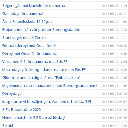
Seger i går mot Ljunkile för damerna
2025-05-28 14:44
Gameday för damerna!
2025-05-27 07:41
Årets Fotbollsskola 16-19 juni
2025-05-22 11:08
Erbjudande från vår partner Stenungsbaden
2025-05-19 10:42
Stark seger mot IK Zenith
2025-05-17 10:41
Förlust i derbyt mot Ödsmåls IK
2025-05-15 06:52
Derby mot Ödsmål för damerna
2025-05-14 15:10
Vinst med 6-1 för damerna mot Eds FF
2025-05-10 16:34
Matchdags på lördag – damerna tar emot Eds FF!
2025-05-09 15:50
Glöm inte anmäla dig till årets "Fotbollsskola"
2025-05-08 10:36
Majblomman cup i samarbete med Stenungsundshem!
2025-05-03 11:16
Derbydags!
2025-05-03 07:40
Idag startar vi försäljningen. Var med och stötta SIF!
2025-04-29 09:07
SIF´s Rabatthäfte 2025
2025-04-28 09:26
Hemmamatch för SIF Dam på lördag!
2025-04-25 07:50
Se hit!
2025-04-24 19:52