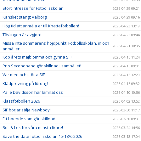
Stort intresse för Fotbollsskolan!
2026-04-29 09:21
Kansliet stängt Valborg!
2026-04-29 09:16
Hög tid att anmäla er till Knattefotbollen!
2026-04-23 13:19
Tävlingen är avgjord
2026-04-22 09:44
Missa inte sommarens höjdpunkt, Fotbollsskolan, in och
2026-04-21 10:35
anmäl er!
Köp årets majblomma och gynna SIF!
2026-04-16 11:24
Prio Secondhand gör skillnad i samhället!
2026-04-16 09:01
Var med och stötta SIF!
2026-04-15 12:20
Klädprovning på lördag!
2026-04-15 09:32
Palle Davidsson har lämnat oss
2026-04-10 10:56
Klassfotbollen 2026
2026-04-02 13:52
SIF börjar sälja Newbody!
2026-03-30 11:17
Ett boende som gör skillnad
2026-03-30 09:31
Boll & Lek för våra minsta lirare!
2026-03-24 14:56
Save the date fotbollsskolan 15-18/6 2026
2026-03-18 17:04