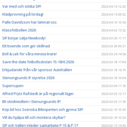
Var med och stötta SIF!
2026-04-15 12:20
Klädprovning på lördag!
2026-04-15 09:32
Palle Davidsson har lämnat oss
2026-04-10 10:56
Klassfotbollen 2026
2026-04-02 13:52
SIF börjar sälja Newbody!
2026-03-30 11:17
Ett boende som gör skillnad
2026-03-30 09:31
Boll & Lek för våra minsta lirare!
2026-03-24 14:56
Save the date fotbollsskolan 15-18/6 2026
2026-03-18 17:04
Erbjudande från vår sponsor Autohallen
2026-03-18 16:19
Stenungsunds IF styrelse 2026
2026-03-18 10:04
Supercupen
2026-03-04 11:18
Alfred Prytz Rafstedt är på regionalt läger.
2026-03-03 12:17
Bli stödmedlem i Stenungsunds IF!
2026-03-03 11:59
Köp bil hos Svenska Bilexperten och gynna SIF!
2026-02-19 10:39
Vill du hjälpa till och montera skyltar?
2026-02-18 10:26
SIF och Vallen inleder samarbete P.15 & P.17
2026-02-15 14:45