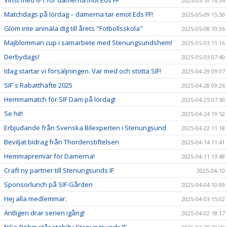
2025-05-10 16:34
Matchdags på lördag – damerna tar emot Eds FF!
2025-05-09 15:50
Glöm inte anmäla dig till årets "Fotbollsskola"
2025-05-08 10:36
Majblomman cup i samarbete med Stenungsundshem!
2025-05-03 11:16
Derbydags!
2025-05-03 07:40
Idag startar vi försäljningen. Var med och stötta SIF!
2025-04-29 09:07
SIF´s Rabatthäfte 2025
2025-04-28 09:26
Hemmamatch för SIF Dam på lördag!
2025-04-25 07:50
Se hit!
2025-04-24 19:52
Erbjudande från Svenska Bilexperten i Stenungsund
2025-04-22 11:18
Beviljat bidrag från Thordenstiftelsen
2025-04-14 11:41
Hemmapremiär för Damerna!
2025-04-11 13:48
Craft ny partner till Stenungsunds IF
2025-04-10
Sponsorlunch på SIF-Gården
2025-04-04 10:09
Hej alla medlemmar.
2025-04-03 15:02
Äntligen drar serien igång!
2025-04-02 18:17
Niko Böhm står stabilt i Stenungsunds IF