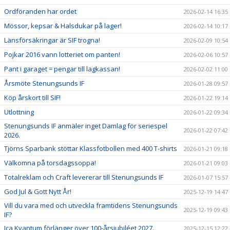
Ordföranden har ordet
2026-02-14 16:35
Mössor, kepsar & Halsdukar på lager!
2026-02-14 10:17
Länsförsäkringar är SIF trogna!
2026-02-09 10:54
Pojkar 2016 vann lotteriet om panten!
2026-02-06 10:57
Pant i garaget = pengar till lagkassan!
2026-02-02 11:00
Årsmöte Stenungsunds IF
2026-01-28 09:57
Köp årskort till SIF!
2026-01-22 19:14
Utlottning
2026-01-22 09:34
Stenungsunds IF anmäler inget Damlag för seriespel
2026-01-22 07:42
2026.
Tjörns Sparbank stöttar Klassfotbollen med 400 T-shirts
2026-01-21 09:18
Välkomna på torsdagssoppa!
2026-01-21 09:03
Totalreklam och Craft levererar till Stenungsunds IF
2026-01-07 15:57
God Jul & Gott Nytt År!
2025-12-19 14:47
Vill du vara med och utveckla framtidens Stenungsunds
2025-12-19 09:43
IF?
Ica Kvantum förlänger över 100-årsjubiléet 2027.
2025-12-15 12:22