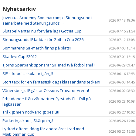
Nyhetsarkiv
Juventus Academy Sommarcamp i Stenungsund i
2026-07-18 18:36
samarbete med Stenungsunds IF
Slutspel väntar nu för våra lag i Gothia Cup!
2026-07-15 21:54
Stenungsunds IF laddar för Gothia Cup 2026
2026-07-12 13:08
Sommarens SIF-merch finns på plats!
2026-07-03 15:14
Skadevi Cup F2012
2026-07-01 15:15
Tjörns Sparbank sponsrar SIF med två fotbollsmål!
2026-06-29 09:47
SIF:s fotbollsskola är igång!!
2026-06-16 12:53
Stort tack för en fantastisk dag i klassandans tecken!
2026-06-03 14:45
Vänersborgs IF gästar Olssons Trävaror Arena!
2026-06-02 08:30
Erbjudande från vår partner Fyrstads EL - Fyll på
2026-05-28 10:08
lagkassan!
Tråkigt men nödvändigt beslut!
2026-05-27 10:02
Parkeringskaos, Skärpning!
2026-05-26 17:06
Lyckad eftermiddag för andra året i rad med
2026-05-20 15:55
Majblomman Cup!