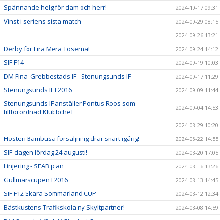
Spännande helg för dam och herr!
2024-10-17 09:31
Vinst i seriens sista match
2024-09-29 08:15
2024-09-26 13:21
Derby för Lira Mera Töserna!
2024-09-24 14:12
SIF F14
2024-09-19 10:03
DM Final Grebbestads IF - Stenungsunds IF
2024-09-17 11:29
Stenungsunds IF F2016
2024-09-09 11:44
Stenungsunds IF anställer Pontus Roos som
2024-09-04 14:53
tillförordnad Klubbchef
2024-08-29 10:20
Hösten Bambusa försäljning drar snart igång!
2024-08-22 14:55
SIF-dagen lördag 24 augusti!
2024-08-20 17:05
Linjering - SEAB plan
2024-08-16 13:26
Gullmarscupen F2016
2024-08-13 14:45
SIF F12 Skara Sommarland CUP
2024-08-12 12:34
Bästkustens Trafikskola ny Skyltpartner!
2024-08-08 14:59