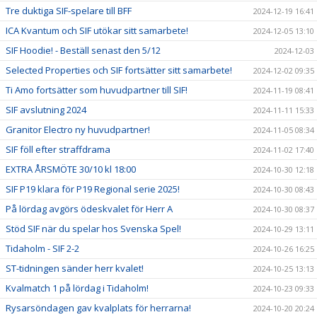
Tre duktiga SIF-spelare till BFF
2024-12-19 16:41
ICA Kvantum och SIF utökar sitt samarbete!
2024-12-05 13:10
SIF Hoodie! - Beställ senast den 5/12
2024-12-03
Selected Properties och SIF fortsätter sitt samarbete!
2024-12-02 09:35
Ti Amo fortsätter som huvudpartner till SIF!
2024-11-19 08:41
SIF avslutning 2024
2024-11-11 15:33
Granitor Electro ny huvudpartner!
2024-11-05 08:34
SIF föll efter straffdrama
2024-11-02 17:40
EXTRA ÅRSMÖTE 30/10 kl 18:00
2024-10-30 12:18
SIF P19 klara för P19 Regional serie 2025!
2024-10-30 08:43
På lördag avgörs ödeskvalet för Herr A
2024-10-30 08:37
Stöd SIF när du spelar hos Svenska Spel!
2024-10-29 13:11
Tidaholm - SIF 2-2
2024-10-26 16:25
ST-tidningen sänder herr kvalet!
2024-10-25 13:13
Kvalmatch 1 på lördag i Tidaholm!
2024-10-23 09:33
Rysarsöndagen gav kvalplats för herrarna!
2024-10-20 20:24