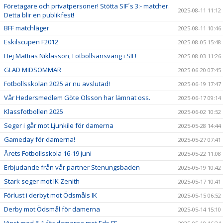
Företagare och privatpersoner! Stötta SIF´s 3:- matcher.
2025-08-11 11:12
Detta blir en publikfest!
BFF matchläger
2025-08-11 10:46
Eskilscupen F2012
2025-08-05 15:48
Hej Mattias Niklasson, Fotbollsansvarig i SIF!
2025-08-03 11:26
GLAD MIDSOMMAR
2025-06-20 07:45
Fotbollsskolan 2025 är nu avslutad!
2025-06-19 17:47
Vår Hedersmedlem Göte Olsson har lämnat oss.
2025-06-17 09:14
Klassfotbollen 2025
2025-06-02 10:52
Seger i går mot Ljunkile för damerna
2025-05-28 14:44
Gameday för damerna!
2025-05-27 07:41
Årets Fotbollsskola 16-19 juni
2025-05-22 11:08
Erbjudande från vår partner Stenungsbaden
2025-05-19 10:42
Stark seger mot IK Zenith
2025-05-17 10:41
Förlust i derbyt mot Ödsmåls IK
2025-05-15 06:52
Derby mot Ödsmål för damerna
2025-05-14 15:10
Vinst med 6-1 för damerna mot Eds FF