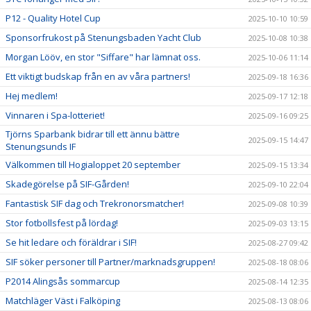
P12 - Quality Hotel Cup
2025-10-10 10:59
Sponsorfrukost på Stenungsbaden Yacht Club
2025-10-08 10:38
Morgan Lööv, en stor "Siffare" har lämnat oss.
2025-10-06 11:14
Ett viktigt budskap från en av våra partners!
2025-09-18 16:36
Hej medlem!
2025-09-17 12:18
Vinnaren i Spa-lotteriet!
2025-09-16 09:25
Tjörns Sparbank bidrar till ett ännu bättre
2025-09-15 14:47
Stenungsunds IF
Välkommen till Hogialoppet 20 september
2025-09-15 13:34
Skadegörelse på SIF-Gården!
2025-09-10 22:04
Fantastisk SIF dag och Trekronorsmatcher!
2025-09-08 10:39
Stor fotbollsfest på lördag!
2025-09-03 13:15
Se hit ledare och föräldrar i SIF!
2025-08-27 09:42
SIF söker personer till Partner/marknadsgruppen!
2025-08-18 08:06
P2014 Alingsås sommarcup
2025-08-14 12:35
Matchläger Väst i Falköping
2025-08-13 08:06