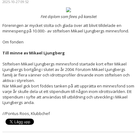
2025-10-27 09:52
DOKUMENT
Fint diplom som finns på kansliet
MEDLEMSKAP
Föreningen är mycket stolta och glada över att blivit tilldelade en
minnespeng på 10.000:- av stiftelsen Mikael Ljungbergs minnesfond.
FÖRÄLDRAINFO
Om fonden
EVENEMANG & ÅRSHJUL
Till minne av Mikael Ljungberg
SPONSORER "TREKRONORSMATCHEN" 2026
Stiftelsen Mikael Ljungbergs minnesfond startade kort efter Mikael
Ljungbergs bortgång i slutet av år 2004. Förutom Mikael Ljungbergs
KONTAKT
familj är flera vänner och idrottsprofiler drivande inom stiftelsen och
aktiva i styrelsen.
När Mikael gick bort föddes tanken på att upprätta en minnesfond som
varje år skulle dela ut ett stipendium till någon inom idrottsvärlden. Ett
stipendium i syfte att användas till utbildning och utveckling i Mikael
Ljungbergs anda.
//Pontus Roos, Klubbchef