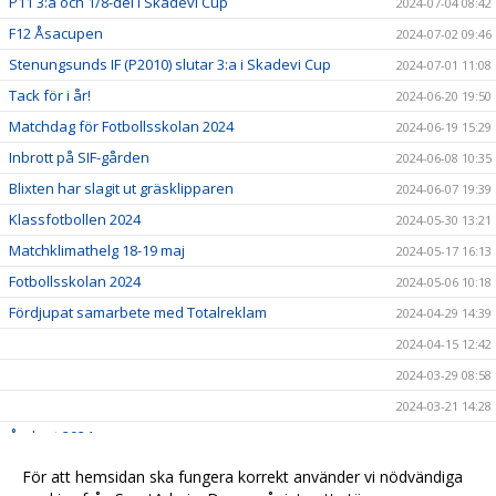
P11 3:a och 1/8-del i Skadevi Cup
2024-07-04 08:42
F12 Åsacupen
2024-07-02 09:46
Stenungsunds IF (P2010) slutar 3:a i Skadevi Cup
2024-07-01 11:08
Tack för i år!
2024-06-20 19:50
Matchdag för Fotbollsskolan 2024
2024-06-19 15:29
Inbrott på SIF-gården
2024-06-08 10:35
Blixten har slagit ut gräsklipparen
2024-06-07 19:39
Klassfotbollen 2024
2024-05-30 13:21
Matchklimathelg 18-19 maj
2024-05-17 16:13
Fotbollsskolan 2024
2024-05-06 10:18
Fördjupat samarbete med Totalreklam
2024-04-29 14:39
2024-04-15 12:42
2024-03-29 08:58
2024-03-21 14:28
Årskort 2024
2024-03-14 19:54
Seniormatcher v.11
2024-03-14 18:56
För att hemsidan ska fungera korrekt använder vi nödvändiga