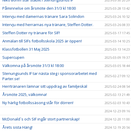
2025-03-30 20:29
Påminnelse om årsmöte den 31/3 kl 18:00
2025-03-28 13:42
Intervju med damernas tränare Sara Solindon
2025-03-26 10:52
Intervju med herrarnas nya tränare, Steffen Dotter.
2025-03-26 08:33
Steffen Dotter ny tränare för SIF!
2025-03-17 17:45
Anmälan till SIFs fotbollsskola 2025 är öppen!
2025-03-14 10:25
Klassfotbollen 31 Maj 2025
2025-03-13 14:23
Supercupen
2025-03-09 19:37
Välkomna på årsmöte 31/3 kl 18:00
2025-03-05 18:44
Stenungsunds IF tar nästa steg i sponsorarbetet med
2025-02-27 09:12
Parter.se!
Herrtränaren lämnar sitt uppdrag av familjeskäl
2025-02-24 08:54
Årsmöte 2025, välkomna!
2025-02-13 21:49
Ny härlig fotbollssäsong står för dörren!
2025-02-03 10:43
2024-12-23 09:16
McDonald´s och SIF ingår stort partnerskap!
2024-12-20 11:00
Årets sista Häng!
2024-12-19 20:56