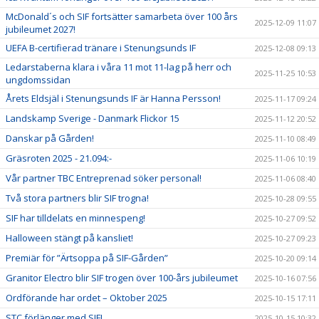
McDonald´s och SIF fortsätter samarbeta över 100 års
2025-12-09 11:07
jubileumet 2027!
UEFA B-certifierad tränare i Stenungsunds IF
2025-12-08 09:13
Ledarstaberna klara i våra 11 mot 11-lag på herr och
2025-11-25 10:53
ungdomssidan
Årets Eldsjäl i Stenungsunds IF är Hanna Persson!
2025-11-17 09:24
Landskamp Sverige - Danmark Flickor 15
2025-11-12 20:52
Danskar på Gården!
2025-11-10 08:49
Gräsroten 2025 - 21.094:-
2025-11-06 10:19
Vår partner TBC Entreprenad söker personal!
2025-11-06 08:40
Två stora partners blir SIF trogna!
2025-10-28 09:55
SIF har tilldelats en minnespeng!
2025-10-27 09:52
Halloween stängt på kansliet!
2025-10-27 09:23
Premiär för ”Ärtsoppa på SIF-Gården”
2025-10-20 09:14
Granitor Electro blir SIF trogen över 100-års jubileumet
2025-10-16 07:56
Ordförande har ordet – Oktober 2025
2025-10-15 17:11
STC förlänger med SIF!
2025-10-15 10:32