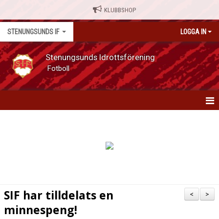
KLUBBSHOP
STENUNGSUNDS IF
LOGGA IN
Stenungsunds Idrottsförening
Fotboll
HEM
NYHETER
OM FÖRENINGEN
MATCHER
SIF har tilldelats en
<
>
minnespeng!
KALENDER