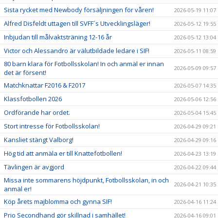
Sista rycket med Newbody försäljningen för våren!
2026-05-19 11:07
Alfred Disfeldt uttagen till SVFF´s Utvecklingsläger!
2026-05-12 19:55
Inbjudan till målvaktsträning 12-16 år
2026-05-12 13:04
Victor och Alessandro är välutbildade ledare i SIF!
2026-05-11 08:59
80 barn klara för Fotbollsskolan! In och anmäl er innan
2026-05-09 09:57
det är försent!
Matchknattar F2016 & F2017
2026-05-07 14:35
Klassfotbollen 2026
2026-05-06 12:56
Ordförande har ordet.
2026-05-04 15:45
Stort intresse för Fotbollsskolan!
2026-04-29 09:21
Kansliet stängt Valborg!
2026-04-29 09:16
Hög tid att anmäla er till Knattefotbollen!
2026-04-23 13:19
Tävlingen är avgjord
2026-04-22 09:44
Missa inte sommarens höjdpunkt, Fotbollsskolan, in och
2026-04-21 10:35
anmäl er!
Köp årets majblomma och gynna SIF!
2026-04-16 11:24
Prio Secondhand gör skillnad i samhället!
2026-04-16 09:01