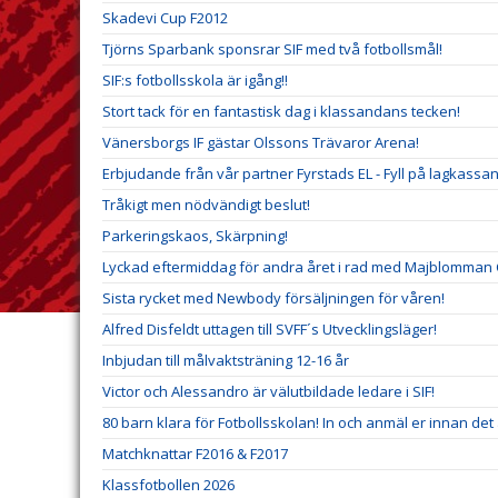
Skadevi Cup F2012
Tjörns Sparbank sponsrar SIF med två fotbollsmål!
SIF:s fotbollsskola är igång!!
Stort tack för en fantastisk dag i klassandans tecken!
Vänersborgs IF gästar Olssons Trävaror Arena!
Erbjudande från vår partner Fyrstads EL - Fyll på lagkassan
Tråkigt men nödvändigt beslut!
Parkeringskaos, Skärpning!
Lyckad eftermiddag för andra året i rad med Majblomman 
Sista rycket med Newbody försäljningen för våren!
Alfred Disfeldt uttagen till SVFF´s Utvecklingsläger!
Inbjudan till målvaktsträning 12-16 år
Victor och Alessandro är välutbildade ledare i SIF!
80 barn klara för Fotbollsskolan! In och anmäl er innan det 
Matchknattar F2016 & F2017
Klassfotbollen 2026