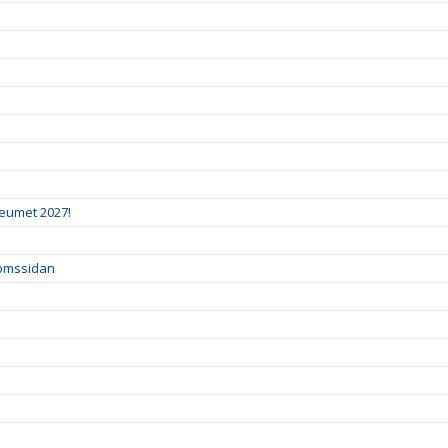
leumet 2027!
domssidan