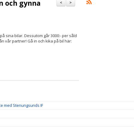
en och gynna
<
>
 på sina bilar. Dessutom går 3000:- per såld
ån vår partner! Gå in och kika på bil här:
te med Stenungsunds IF