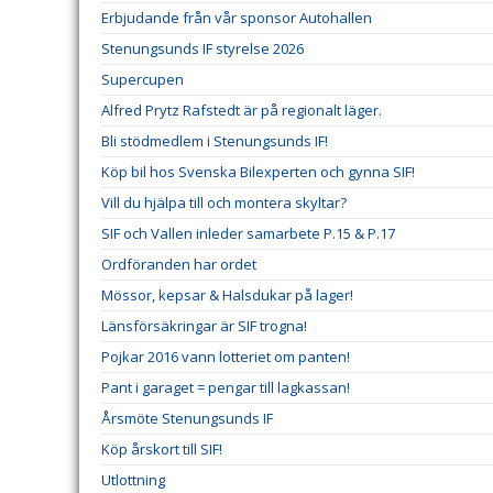
Erbjudande från vår sponsor Autohallen
Stenungsunds IF styrelse 2026
Supercupen
Alfred Prytz Rafstedt är på regionalt läger.
Bli stödmedlem i Stenungsunds IF!
Köp bil hos Svenska Bilexperten och gynna SIF!
Vill du hjälpa till och montera skyltar?
SIF och Vallen inleder samarbete P.15 & P.17
Ordföranden har ordet
Mössor, kepsar & Halsdukar på lager!
Länsförsäkringar är SIF trogna!
Pojkar 2016 vann lotteriet om panten!
Pant i garaget = pengar till lagkassan!
Årsmöte Stenungsunds IF
Köp årskort till SIF!
Utlottning