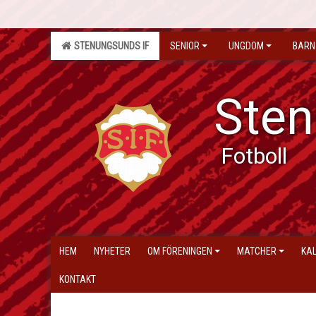
STENUNGSUNDS IF
SENIOR
UNGDOM
BARN
Sten
Fotboll
HEM
NYHETER
OM FÖRENINGEN
MATCHER
KA
KONTAKT