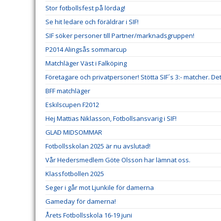
Stor fotbollsfest på lördag!
Se hit ledare och föräldrar i SIF!
SIF söker personer till Partner/marknadsgruppen!
P2014 Alingsås sommarcup
Matchläger Väst i Falköping
Företagare och privatpersoner! Stötta SIF´s 3:- matcher. Dett
BFF matchläger
Eskilscupen F2012
Hej Mattias Niklasson, Fotbollsansvarig i SIF!
GLAD MIDSOMMAR
Fotbollsskolan 2025 är nu avslutad!
Vår Hedersmedlem Göte Olsson har lämnat oss.
Klassfotbollen 2025
Seger i går mot Ljunkile för damerna
Gameday för damerna!
Årets Fotbollsskola 16-19 juni