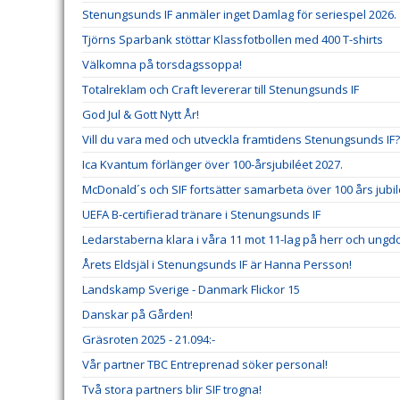
Stenungsunds IF anmäler inget Damlag för seriespel 2026.
Tjörns Sparbank stöttar Klassfotbollen med 400 T-shirts
Välkomna på torsdagssoppa!
Totalreklam och Craft levererar till Stenungsunds IF
God Jul & Gott Nytt År!
Vill du vara med och utveckla framtidens Stenungsunds IF?
Ica Kvantum förlänger över 100-årsjubiléet 2027.
McDonald´s och SIF fortsätter samarbeta över 100 års jubi
UEFA B-certifierad tränare i Stenungsunds IF
Ledarstaberna klara i våra 11 mot 11-lag på herr och ung
Årets Eldsjäl i Stenungsunds IF är Hanna Persson!
Landskamp Sverige - Danmark Flickor 15
Danskar på Gården!
Gräsroten 2025 - 21.094:-
Vår partner TBC Entreprenad söker personal!
Två stora partners blir SIF trogna!