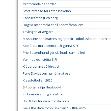
Ordförande har ordet.
Stort intresse för Fotbollsskolan!
Kansliet stängt Valborg!
Hög tid att anmäla er till Knattefotbollen!
Tävlingen är avgjord
Missa inte sommarens höjdpunkt, Fotbollsskolan, in och an
Köp årets majblomma och gynna SIF!
Prio Secondhand gör skillnad i samhället!
Var med och stötta SIF!
Klädprovning på lördag!
Palle Davidsson har lämnat oss
Klassfotbollen 2026
SIF börjar sälja Newbody!
Ett boende som gör skillnad
Boll & Lek för våra minsta lirare!
Save the date fotbollsskolan 15-18/6 2026