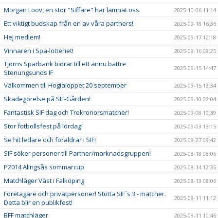
Morgan Lööv, en stor "Siffare" har lämnat oss.
2025-10-06 11:14
Ett viktigt budskap från en av våra partners!
2025-09-18 16:36
Hej medlem!
2025-09-17 12:18
Vinnaren i Spa-lotteriet!
2025-09-16 09:25
Tjörns Sparbank bidrar till ett ännu bättre
2025-09-15 14:47
Stenungsunds IF
Välkommen till Hogialoppet 20 september
2025-09-15 13:34
Skadegörelse på SIF-Gården!
2025-09-10 22:04
Fantastisk SIF dag och Trekronorsmatcher!
2025-09-08 10:39
Stor fotbollsfest på lördag!
2025-09-03 13:15
Se hit ledare och föräldrar i SIF!
2025-08-27 09:42
SIF söker personer till Partner/marknadsgruppen!
2025-08-18 08:06
P2014 Alingsås sommarcup
2025-08-14 12:35
Matchläger Väst i Falköping
2025-08-13 08:06
Företagare och privatpersoner! Stötta SIF´s 3:- matcher.
2025-08-11 11:12
Detta blir en publikfest!
BFF matchläger
2025-08-11 10:46