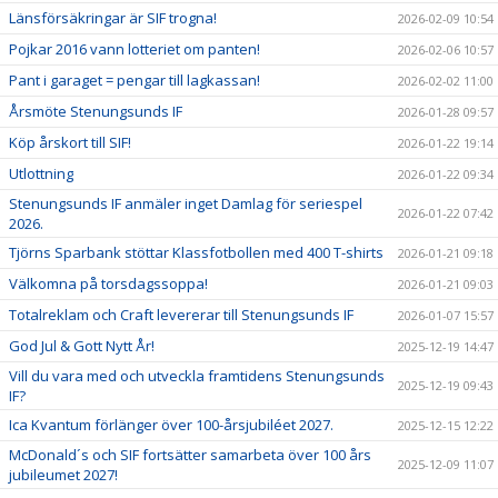
Länsförsäkringar är SIF trogna!
2026-02-09 10:54
Pojkar 2016 vann lotteriet om panten!
2026-02-06 10:57
Pant i garaget = pengar till lagkassan!
2026-02-02 11:00
Årsmöte Stenungsunds IF
2026-01-28 09:57
Köp årskort till SIF!
2026-01-22 19:14
Utlottning
2026-01-22 09:34
Stenungsunds IF anmäler inget Damlag för seriespel
2026-01-22 07:42
2026.
Tjörns Sparbank stöttar Klassfotbollen med 400 T-shirts
2026-01-21 09:18
Välkomna på torsdagssoppa!
2026-01-21 09:03
Totalreklam och Craft levererar till Stenungsunds IF
2026-01-07 15:57
God Jul & Gott Nytt År!
2025-12-19 14:47
Vill du vara med och utveckla framtidens Stenungsunds
2025-12-19 09:43
IF?
Ica Kvantum förlänger över 100-årsjubiléet 2027.
2025-12-15 12:22
McDonald´s och SIF fortsätter samarbeta över 100 års
2025-12-09 11:07
jubileumet 2027!