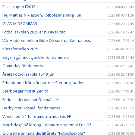
Eskilscupen F2012
2025-08-05 15:48
Hej Mattias Niklasson, Fotbollsansvarig i SIF!
2025-08-03 11:26
GLAD MIDSOMMAR
2025-06-20 07:45
Fotbollsskolan 2025 är nu avslutad!
2025-06-19 17:47
Vår Hedersmedlem Göte Olsson har lämnat oss.
2025-06-17 09:14
Klassfotbollen 2025
2025-06-02 10:52
Seger i går mot Ljunkile för damerna
2025-05-28 14:44
Gameday för damerna!
2025-05-27 07:41
Årets Fotbollsskola 16-19 juni
2025-05-22 11:08
Erbjudande från vår partner Stenungsbaden
2025-05-19 10:42
Stark seger mot IK Zenith
2025-05-17 10:41
Förlust i derbyt mot Ödsmåls IK
2025-05-15 06:52
Derby mot Ödsmål för damerna
2025-05-14 15:10
Vinst med 6-1 för damerna mot Eds FF
2025-05-10 16:34
Matchdags på lördag – damerna tar emot Eds FF!
2025-05-09 15:50
Glöm inte anmäla dig till årets "Fotbollsskola"
2025-05-08 10:36