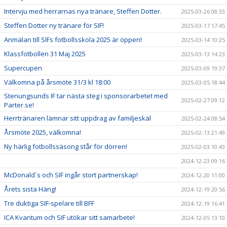
Intervju med herrarnas nya tränare, Steffen Dotter.
2025-03-26 08:33
Steffen Dotter ny tränare för SIF!
2025-03-17 17:45
Anmälan till SIFs fotbollsskola 2025 är öppen!
2025-03-14 10:25
Klassfotbollen 31 Maj 2025
2025-03-13 14:23
Supercupen
2025-03-09 19:37
Välkomna på årsmöte 31/3 kl 18:00
2025-03-05 18:44
Stenungsunds IF tar nästa steg i sponsorarbetet med
2025-02-27 09:12
Parter.se!
Herrtränaren lämnar sitt uppdrag av familjeskäl
2025-02-24 08:54
Årsmöte 2025, välkomna!
2025-02-13 21:49
Ny härlig fotbollssäsong står för dörren!
2025-02-03 10:43
2024-12-23 09:16
McDonald´s och SIF ingår stort partnerskap!
2024-12-20 11:00
Årets sista Häng!
2024-12-19 20:56
Tre duktiga SIF-spelare till BFF
2024-12-19 16:41
ICA Kvantum och SIF utökar sitt samarbete!
2024-12-05 13:10