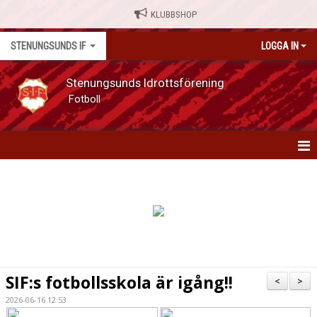
KLUBBSHOP
STENUNGSUNDS IF
LOGGA IN
Stenungsunds Idrottsförening
Fotboll
HEM
NYHETER
OM FÖRENINGEN
MATCHER
SIF:s fotbollsskola är igång!!
<
>
KALENDER
2026-06-16 12:53