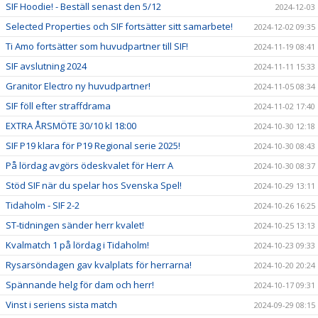
SIF Hoodie! - Beställ senast den 5/12
2024-12-03
Selected Properties och SIF fortsätter sitt samarbete!
2024-12-02 09:35
Ti Amo fortsätter som huvudpartner till SIF!
2024-11-19 08:41
SIF avslutning 2024
2024-11-11 15:33
Granitor Electro ny huvudpartner!
2024-11-05 08:34
SIF föll efter straffdrama
2024-11-02 17:40
EXTRA ÅRSMÖTE 30/10 kl 18:00
2024-10-30 12:18
SIF P19 klara för P19 Regional serie 2025!
2024-10-30 08:43
På lördag avgörs ödeskvalet för Herr A
2024-10-30 08:37
Stöd SIF när du spelar hos Svenska Spel!
2024-10-29 13:11
Tidaholm - SIF 2-2
2024-10-26 16:25
ST-tidningen sänder herr kvalet!
2024-10-25 13:13
Kvalmatch 1 på lördag i Tidaholm!
2024-10-23 09:33
Rysarsöndagen gav kvalplats för herrarna!
2024-10-20 20:24
Spännande helg för dam och herr!
2024-10-17 09:31
Vinst i seriens sista match
2024-09-29 08:15