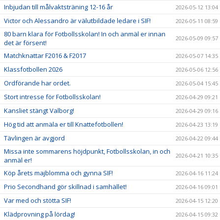
Inbjudan till målvaktsträning 12-16 år
2026-05-12 13:04
Victor och Alessandro är välutbildade ledare i SIF!
2026-05-11 08:59
80 barn klara för Fotbollsskolan! In och anmäl er innan
2026-05-09 09:57
det är försent!
Matchknattar F2016 & F2017
2026-05-07 14:35
Klassfotbollen 2026
2026-05-06 12:56
Ordförande har ordet.
2026-05-04 15:45
Stort intresse för Fotbollsskolan!
2026-04-29 09:21
Kansliet stängt Valborg!
2026-04-29 09:16
Hög tid att anmäla er till Knattefotbollen!
2026-04-23 13:19
Tävlingen är avgjord
2026-04-22 09:44
Missa inte sommarens höjdpunkt, Fotbollsskolan, in och
2026-04-21 10:35
anmäl er!
Köp årets majblomma och gynna SIF!
2026-04-16 11:24
Prio Secondhand gör skillnad i samhället!
2026-04-16 09:01
Var med och stötta SIF!
2026-04-15 12:20
Klädprovning på lördag!
2026-04-15 09:32