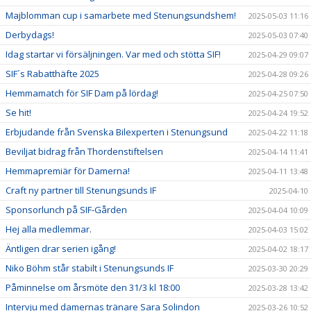
Majblomman cup i samarbete med Stenungsundshem!
2025-05-03 11:16
Derbydags!
2025-05-03 07:40
Idag startar vi försäljningen. Var med och stötta SIF!
2025-04-29 09:07
SIF´s Rabatthäfte 2025
2025-04-28 09:26
Hemmamatch för SIF Dam på lördag!
2025-04-25 07:50
Se hit!
2025-04-24 19:52
Erbjudande från Svenska Bilexperten i Stenungsund
2025-04-22 11:18
Beviljat bidrag från Thordenstiftelsen
2025-04-14 11:41
Hemmapremiär för Damerna!
2025-04-11 13:48
Craft ny partner till Stenungsunds IF
2025-04-10
Sponsorlunch på SIF-Gården
2025-04-04 10:09
Hej alla medlemmar.
2025-04-03 15:02
Äntligen drar serien igång!
2025-04-02 18:17
Niko Böhm står stabilt i Stenungsunds IF
2025-03-30 20:29
Påminnelse om årsmöte den 31/3 kl 18:00
2025-03-28 13:42
Intervju med damernas tränare Sara Solindon
2025-03-26 10:52