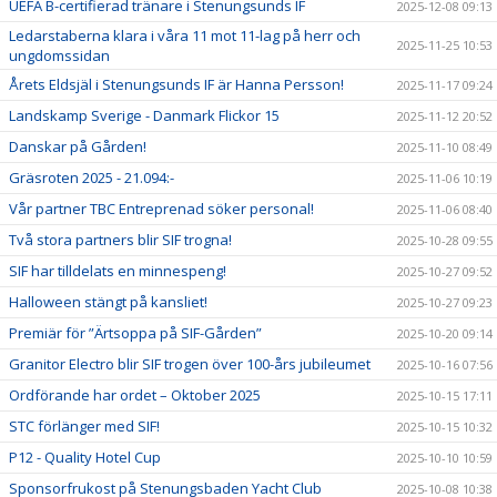
UEFA B-certifierad tränare i Stenungsunds IF
2025-12-08 09:13
Ledarstaberna klara i våra 11 mot 11-lag på herr och
2025-11-25 10:53
ungdomssidan
Årets Eldsjäl i Stenungsunds IF är Hanna Persson!
2025-11-17 09:24
Landskamp Sverige - Danmark Flickor 15
2025-11-12 20:52
Danskar på Gården!
2025-11-10 08:49
Gräsroten 2025 - 21.094:-
2025-11-06 10:19
Vår partner TBC Entreprenad söker personal!
2025-11-06 08:40
Två stora partners blir SIF trogna!
2025-10-28 09:55
SIF har tilldelats en minnespeng!
2025-10-27 09:52
Halloween stängt på kansliet!
2025-10-27 09:23
Premiär för ”Ärtsoppa på SIF-Gården”
2025-10-20 09:14
Granitor Electro blir SIF trogen över 100-års jubileumet
2025-10-16 07:56
Ordförande har ordet – Oktober 2025
2025-10-15 17:11
STC förlänger med SIF!
2025-10-15 10:32
P12 - Quality Hotel Cup
2025-10-10 10:59
Sponsorfrukost på Stenungsbaden Yacht Club
2025-10-08 10:38