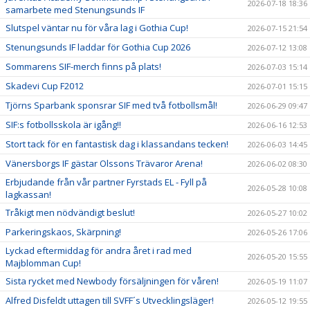
2026-07-18 18:36
samarbete med Stenungsunds IF
Slutspel väntar nu för våra lag i Gothia Cup!
2026-07-15 21:54
Stenungsunds IF laddar för Gothia Cup 2026
2026-07-12 13:08
Sommarens SIF-merch finns på plats!
2026-07-03 15:14
Skadevi Cup F2012
2026-07-01 15:15
Tjörns Sparbank sponsrar SIF med två fotbollsmål!
2026-06-29 09:47
SIF:s fotbollsskola är igång!!
2026-06-16 12:53
Stort tack för en fantastisk dag i klassandans tecken!
2026-06-03 14:45
Vänersborgs IF gästar Olssons Trävaror Arena!
2026-06-02 08:30
Erbjudande från vår partner Fyrstads EL - Fyll på
2026-05-28 10:08
lagkassan!
Tråkigt men nödvändigt beslut!
2026-05-27 10:02
Parkeringskaos, Skärpning!
2026-05-26 17:06
Lyckad eftermiddag för andra året i rad med
2026-05-20 15:55
Majblomman Cup!
Sista rycket med Newbody försäljningen för våren!
2026-05-19 11:07
Alfred Disfeldt uttagen till SVFF´s Utvecklingsläger!
2026-05-12 19:55