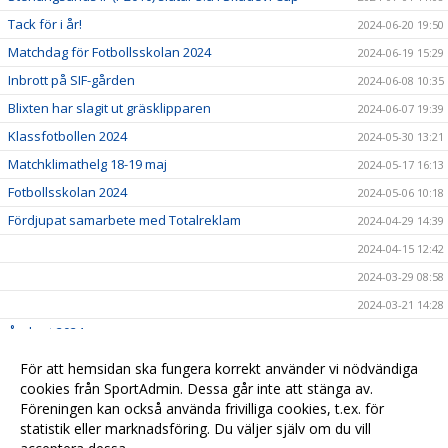
Tack för i år!
2024-06-20 19:50
Matchdag för Fotbollsskolan 2024
2024-06-19 15:29
Inbrott på SIF-gården
2024-06-08 10:35
Blixten har slagit ut gräsklipparen
2024-06-07 19:39
Klassfotbollen 2024
2024-05-30 13:21
Matchklimathelg 18-19 maj
2024-05-17 16:13
Fotbollsskolan 2024
2024-05-06 10:18
Fördjupat samarbete med Totalreklam
2024-04-29 14:39
2024-04-15 12:42
2024-03-29 08:58
2024-03-21 14:28
Årskort 2024
2024-03-14 19:54
Seniormatcher v.11
2024-03-14 18:56
För att hemsidan ska fungera korrekt använder vi nödvändiga
Kommande matcher
cookies från SportAdmin. Dessa går inte att stänga av.
2024-03-04 06:07
Föreningen kan också använda frivilliga cookies, t.ex. för
Välkommen till Stenungsunds IF!
2024-01-05 16:17
statistik eller marknadsföring. Du väljer själv om du vill