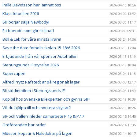
Palle Davidsson har lämnat oss
2026-04-10 10:56
Klassfotbollen 2026
2026-04-02 13:52
SIF börjar sälja Newbody!
2026-03-30 11:17
Ett boende som gör skillnad
2026-03-30 09:31
Boll & Lek för våra minsta lirare!
2026-03-24 14:56
Save the date fotbollsskolan 15-18/6 2026
2026-03-18 17:04
Erbjudande från vår sponsor Autohallen
2026-03-18 16:19
Stenungsunds IF styrelse 2026
2026-03-18 10:04
Supercupen
2026-03-04 11:18
Alfred Prytz Rafstedt är på regionalt läger.
2026-03-03 12:17
Bli stödmedlem i Stenungsunds IF!
2026-03-03 11:59
Köp bil hos Svenska Bilexperten och gynna SIF!
2026-02-19 10:39
Vill du hjälpa till och montera skyltar?
2026-02-18 10:26
SIF och Vallen inleder samarbete P.15 & P.17
2026-02-15 14:45
Ordföranden har ordet
2026-02-14 16:35
Mössor, kepsar & Halsdukar på lager!
2026-02-14 10:17