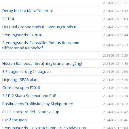
2024-09-26 13:21
Derby för Lira Mera Töserna!
2024-09-24 14:12
SIF F14
2024-09-19 10:03
DM Final Grebbestads IF - Stenungsunds IF
2024-09-17 11:29
Stenungsunds IF F2016
2024-09-09 11:44
Stenungsunds IF anställer Pontus Roos som
2024-09-04 14:53
tillförordnad Klubbchef
2024-08-29 10:20
Hösten Bambusa försäljning drar snart igång!
2024-08-22 14:55
SIF-dagen lördag 24 augusti!
2024-08-20 17:05
Linjering - SEAB plan
2024-08-16 13:26
Gullmarscupen F2016
2024-08-13 14:45
SIF F12 Skara Sommarland CUP
2024-08-12 12:34
Bästkustens Trafikskola ny Skyltpartner!
2024-08-08 14:59
P11 3:a och 1/8-del i Skadevi Cup
2024-07-04 08:42
F12 Åsacupen
2024-07-02 09:46
Stenungsunds IF (P2010) slutar 3:a i Skadevi Cup
2024-07-01 11:08