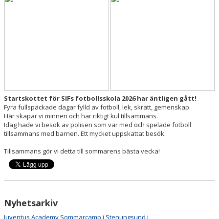
DOKUMENT
MEDLEMSKAP
FÖRÄLDRAINFO
EVENEMANG & ÅRSHJUL
SPONSORER "TREKRONORSMATCHEN" 2026
Startskottet för SIFs fotbollsskola 2026 har äntligen gått!
Fyra fullspäckade dagar fylld av fotboll, lek, skratt, gemenskap.
KONTAKT
Här skapar vi minnen och har riktigt kul tillsammans.
Idag hade vi besök av polisen som var med och spelade fotboll
tillsammans med barnen. Ett mycket uppskattat besök.
Tillsammans gör vi detta till sommarens bästa vecka!
Nyhetsarkiv
Juventus Academy Sommarcamp i Stenungsund i