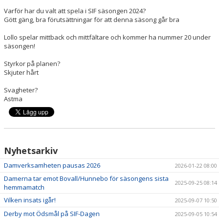
Varför har du valt att spela i SIF säsongen 2024?
Gött gäng, bra förutsättningar för att denna säsong går bra
Lollo spelar mittback och mittfältare och kommer ha nummer 20 under
säsongen!
Styrkor på planen?
Skjuter hårt
Svagheter?
Astma
Nyhetsarkiv
Damverksamheten pausas 2026
2026-01-22 08:00
Damerna tar emot Bovall/Hunnebo för säsongens sista
2025-09-25 08:14
hemmamatch
Vilken insats igår!
2025-09-07 10:50
Derby mot Ödsmål på SIF-Dagen
2025-09-05 10:54