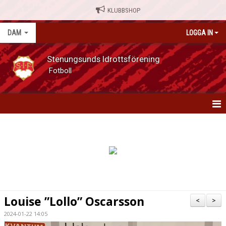
KLUBBSHOP
DAM
LOGGA IN
Stenungsunds Idrottsförening
Fotboll
DAM
NYHETER
KALENDER
MATCHER
Louise ”Lollo” Oscarsson
<
>
SERIETABELL
2024-01-22 14:05