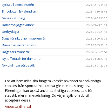
Lycka till Emma Rudén
2023-12-15 14:38
Bingolotter & Kalendrar
2023-11-30 13:46
Serieavslutning!
2023-10-06 21:35
Damerna jagar vidare
2023-09-23 23:11
Derbydags!
2023-05-26 21:48
Dags för riktig hemmapremiär!
2023-05-20 19:02
Damerna gästar Rössö
2023-05-13 23:15
Dags för revansch!
2023-05-05 21:50
Ny tuff match för damerna!
2023-04-28 20:10
Nykomlingar på besök!
2023-04-21 22:03
Nya ansikten i truppen
2023-04-18 23:23
Härlig seger för damerna!
2023-04-16 20:36
För att hemsidan ska fungera korrekt använder vi nödvändiga
Nya tag i helgen!
cookies från SportAdmin. Dessa går inte att stänga av.
2023-04-13 22:35
Föreningen kan också använda frivilliga cookies, t.ex. för
Dags för premiär!
2023-04-07 19:24
statistik eller marknadsföring. Du väljer själv om du vill
acceptera dessa.
Anpassa dina val