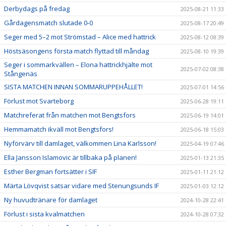
Derbydags på fredag
2025-08-21 11:33
Gårdagensmatch slutade 0-0
2025-08-17 20:49
Seger med 5–2 mot Strömstad – Alice med hattrick
2025-08-12 08:39
Höstsäsongens första match flyttad till måndag
2025-08-10 19:39
Seger i sommarkvällen – Elona hattrickhjälte mot
2025-07-02 08:38
Stångenäs
SISTA MATCHEN INNAN SOMMARUPPEHÅLLET!
2025-07-01 14:56
Förlust mot Svarteborg
2025-06-28 19:11
Matchreferat från matchen mot Bengtsfors
2025-06-19 14:01
Hemmamatch ikväll mot Bengtsfors!
2025-06-18 15:03
Nyförvärv till damlaget, välkommen Lina Karlsson!
2025-04-19 07:46
Ella Jansson Islamovic är tillbaka på planen!
2025-01-13 21:35
Esther Bergman fortsätter i SIF
2025-01-11 21:12
Märta Lövqvist satsar vidare med Stenungsunds IF
2025-01-03 12:12
Ny huvudtränare för damlaget
2024-10-28 22:41
Förlust i sista kvalmatchen
2024-10-28 07:32