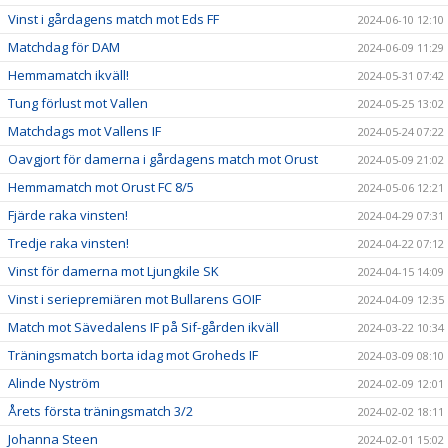
Vinst i gårdagens match mot Eds FF
2024-06-10 12:10
Matchdag för DAM
2024-06-09 11:29
Hemmamatch ikväll!
2024-05-31 07:42
Tung förlust mot Vallen
2024-05-25 13:02
Matchdags mot Vallens IF
2024-05-24 07:22
Oavgjort för damerna i gårdagens match mot Orust
2024-05-09 21:02
Hemmamatch mot Orust FC 8/5
2024-05-06 12:21
Fjärde raka vinsten!
2024-04-29 07:31
Tredje raka vinsten!
2024-04-22 07:12
Vinst för damerna mot Ljungkile SK
2024-04-15 14:09
Vinst i seriepremiären mot Bullarens GOIF
2024-04-09 12:35
Match mot Sävedalens IF på Sif-gården ikväll
2024-03-22 10:34
Träningsmatch borta idag mot Groheds IF
2024-03-09 08:10
Alinde Nyström
2024-02-09 12:01
Årets första träningsmatch 3/2
2024-02-02 18:11
Johanna Steen
2024-02-01 15:02