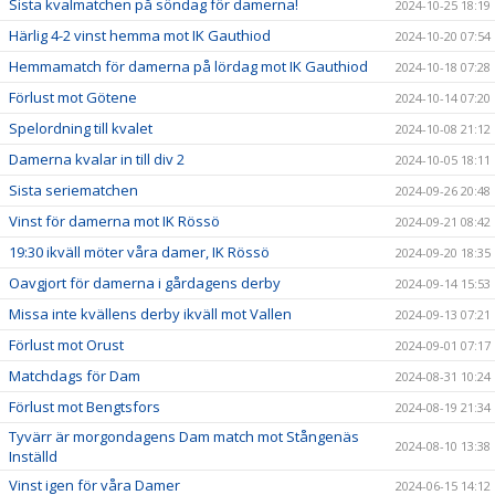
Sista kvalmatchen på söndag för damerna!
2024-10-25 18:19
Härlig 4-2 vinst hemma mot IK Gauthiod
2024-10-20 07:54
Hemmamatch för damerna på lördag mot IK Gauthiod
2024-10-18 07:28
Förlust mot Götene
2024-10-14 07:20
Spelordning till kvalet
2024-10-08 21:12
Damerna kvalar in till div 2
2024-10-05 18:11
Sista seriematchen
2024-09-26 20:48
Vinst för damerna mot IK Rössö
2024-09-21 08:42
19:30 ikväll möter våra damer, IK Rössö
2024-09-20 18:35
Oavgjort för damerna i gårdagens derby
2024-09-14 15:53
Missa inte kvällens derby ikväll mot Vallen
2024-09-13 07:21
Förlust mot Orust
2024-09-01 07:17
Matchdags för Dam
2024-08-31 10:24
Förlust mot Bengtsfors
2024-08-19 21:34
Tyvärr är morgondagens Dam match mot Stångenäs
2024-08-10 13:38
Inställd
Vinst igen för våra Damer
2024-06-15 14:12