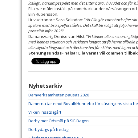
läskigt i närkampsspelet men det sitter bara i huvudet och får bli
Ella har målet inställt på comeback under vårsäsongen och
Elin Rubensson.
Huvudtränare Sara Solindon: ”
Att Ella gör comeback efter sin 
spelare med bra spelförståelse. Det skall bli roligt att följa henn
pusselbit inför 2025
”.
Damansvarig Denise van Hilst: ”
Vi känner alla en enorm glädje 
med hennes situation och verkligen längtat att få henne tillbaka 
alla skynda långsamt och återkomsten får skötas med lugna och klo
Stenungsunds IF hälsar Ella varmt välkommen tillbak
Nyhetsarkiv
Damverksamheten pausas 2026
Damerna tar emot Bovall/Hunnebo för säsongens sista 
Vilken insats igår!
Derby mot Ödsmål på SIF-Dagen
Derbydags på fredag
Gårdagensmatch slutade 0-0