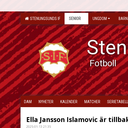
STENUNGSUNDS IF
SENIOR
UNGDOM
BARN
Sten
Fotboll
DAM
NYHETER
KALENDER
MATCHER
SERIETABEL
Ella Jansson Islamovic är tillb
2025-01-13 21:35