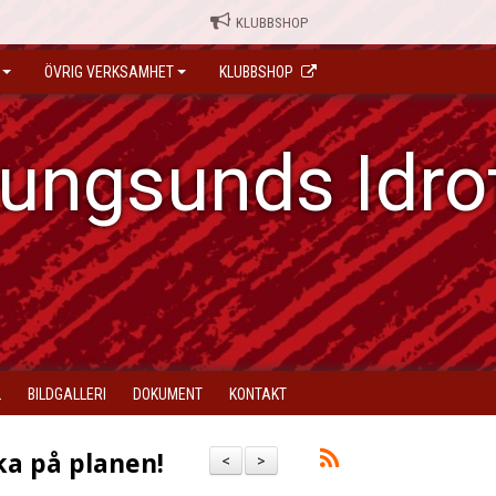
KLUBBSHOP
ÖVRIG VERKSAMHET
KLUBBSHOP
ungsunds Idro
L
BILDGALLERI
DOKUMENT
KONTAKT
aka på planen!
<
>