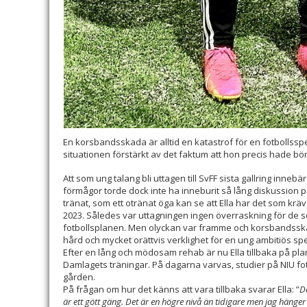
En korsbandsskada är alltid en katastrof för en fotbollssp
situationen förstärkt av det faktum att hon precis hade börj
Att som ung talang bli uttagen till SvFF sista gallring innebär
förmågor torde dock inte ha inneburit så lång diskussion 
tränat, som ett otränat öga kan se att Ella har det som krä
2023. Således var uttagningen ingen överraskning för de s
fotbollsplanen. Men olyckan var framme och korsbandsska
hård och mycket orättvis verklighet för en ung ambitiös spe
Efter en lång och mödosam rehab är nu Ella tillbaka på plan
Damlagets träningar. På dagarna varvas, studier på NIU fot
gården.
På frågan om hur det känns att vara tillbaka svarar Ella: ”
De
är ett gött gäng. Det är en högre nivå än tidigare men jag hänger