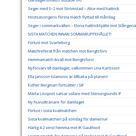
Seger med 5–2 mot Strömstad – Alice med hattrick
Höstsäsongens första match flyttad till måndag
Seger i sommarkvällen – Elona hattrickhjälte mot Stången
SISTA MATCHEN INNAN SOMMARUPPEHÅLLET!
Förlust mot Svarteborg
Matchreferat från matchen mot Bengtsfors
Hemmamatch ikväll mot Bengtsfors!
Nyförvärv till damlaget, välkommen Lina Karlsson!
Ella Jansson Islamovic är tillbaka på planen!
Esther Bergman fortsätter i SIF
Märta Lövqvist satsar vidare med Stenungsunds IF
Ny huvudtränare för damlaget
Förlust i sista kvalmatchen
Sista kvalmatchen på söndag för damerna!
Härlig 4-2 vinst hemma mot IK Gauthiod
Hemmamatch för damerna på lördag mot IK Gauthiod