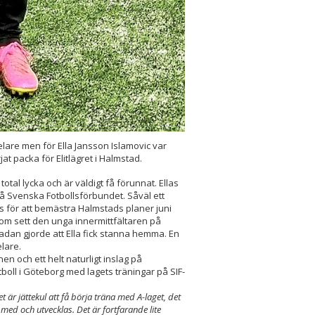
elare men för Ella Jansson Islamovic var
at packa för Elitlägret i Halmstad.
 total lycka och är väldigt få förunnat. Ellas
på Svenska Fotbollsförbundet. Såväl ett
vs för att bemästra Halmstads planer juni
om sett den unga innermittfältaren på
dan gjorde att Ella fick stanna hemma. En
lare.
en och ett helt naturligt inslag på
boll i Göteborg med lagets träningar på SIF-
t är jättekul att få börja träna med A-laget, det
 med och utvecklas. Det är fortfarande lite