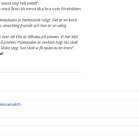
 nästa steg helt enkelt
”.
 med åren bli minst lika bra som förebilden
knäskada är fantastiskt roligt. Det är en kvick
es utveckling framåt och hon är en viktig
över att Ella är tillbaka på planen. Vi har lidit
på planen. Potentialen är oerhört hög! Nu skall
ka steg. Sen skall vi få njuta av en lirare
”.
a!
hemmamatch