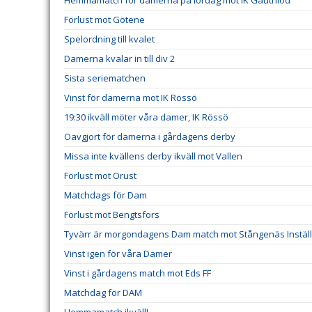
Förlust mot Götene
Spelordning till kvalet
Damerna kvalar in till div 2
Sista seriematchen
Vinst för damerna mot IK Rössö
19:30 ikväll möter våra damer, IK Rössö
Oavgjort för damerna i gårdagens derby
Missa inte kvällens derby ikväll mot Vallen
Förlust mot Orust
Matchdags för Dam
Förlust mot Bengtsfors
Tyvärr är morgondagens Dam match mot Stångenäs Instäl
Vinst igen för våra Damer
Vinst i gårdagens match mot Eds FF
Matchdag för DAM
Hemmamatch ikväll!