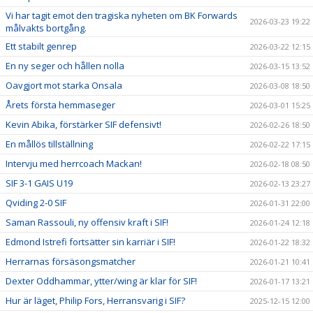
Vi har tagit emot den tragiska nyheten om BK Forwards
2026-03-23 19:22
målvakts bortgång.
Ett stabilt genrep
2026-03-22 12:15
En ny seger och hållen nolla
2026-03-15 13:52
Oavgjort mot starka Onsala
2026-03-08 18:50
Årets första hemmaseger
2026-03-01 15:25
Kevin Abika, förstärker SIF defensivt!
2026-02-26 18:50
En mållös tillställning
2026-02-22 17:15
Intervju med herrcoach Mackan!
2026-02-18 08:50
SIF 3-1 GAIS U19
2026-02-13 23:27
Qviding 2-0 SIF
2026-01-31 22:00
Saman Rassouli, ny offensiv kraft i SIF!
2026-01-24 12:18
Edmond Istrefi fortsätter sin karriär i SIF!
2026-01-22 18:32
Herrarnas försäsongsmatcher
2026-01-21 10:41
Dexter Oddhammar, ytter/wing är klar för SIF!
2026-01-17 13:21
Hur är läget, Philip Fors, Herransvarig i SIF?
2025-12-15 12:00