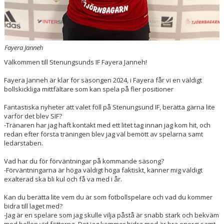
Fayera Janneh
Välkommen till Stenungsunds IF Fayera Janneh!
Fayera Janneh är klar för säsongen 2024, i Fayera får vi en väldigt
bollskickliga mittfältare som kan spela på fler positioner
Fantastiska nyheter att valet föll på Stenungsund IF, berätta gärna lite
varför det blev SIF?
-Tränaren har jag haft kontakt med ett litet tag innan jag kom hit, och
redan efter första träningen blev jag väl bemött av spelarna samt
ledarstaben.
Vad har du för förväntningar på kommande säsong?
-Förväntningarna är höga väldigt höga faktiskt, känner mig väldigt
exalterad ska bli kul och få va med i år.
Kan du berätta lite vem du är som fotbollspelare och vad du kommer
bidra till laget med?
-Jag är en spelare som jag skulle vilja påstå är snabb stark och bekväm
med bollen vid fötterna. Det jag kommer bidra med är bra energi samt