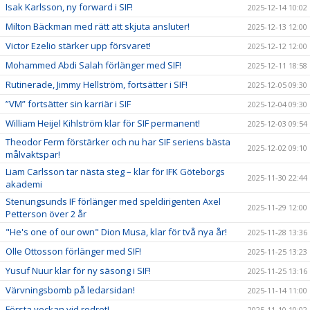
Isak Karlsson, ny forward i SIF!
2025-12-14 10:02
Milton Bäckman med rätt att skjuta ansluter!
2025-12-13 12:00
Victor Ezelio stärker upp försvaret!
2025-12-12 12:00
Mohammed Abdi Salah förlänger med SIF!
2025-12-11 18:58
Rutinerade, Jimmy Hellström, fortsätter i SIF!
2025-12-05 09:30
”VM” fortsätter sin karriär i SIF
2025-12-04 09:30
William Heijel Kihlström klar för SIF permanent!
2025-12-03 09:54
Theodor Ferm förstärker och nu har SIF seriens bästa
2025-12-02 09:10
målvaktspar!
Liam Carlsson tar nästa steg – klar för IFK Göteborgs
2025-11-30 22:44
akademi
Stenungsunds IF förlänger med speldirigenten Axel
2025-11-29 12:00
Petterson över 2 år
"He's one of our own" Dion Musa, klar för två nya år!
2025-11-28 13:36
Olle Ottosson förlänger med SIF!
2025-11-25 13:23
Yusuf Nuur klar för ny säsong i SIF!
2025-11-25 13:16
Värvningsbomb på ledarsidan!
2025-11-14 11:00
Första veckan vid rodret!
2025-11-10 10:02