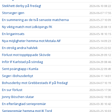
Stekhett derby på fredag!
2026-06-10 08:22
Storseger igen
2026-06-07 17:55
En summering av de två senaste matcherna
2026-05-27 10:09
Ny viktig match mot Lidköpings FK
2026-05-20 08:13
En krigarinsats
2026-05-18 10:15
Nya möjligheter hemma mot Motala AIF
2026-05-14 09:23
En otrolig andra halvlek
2026-05-05 22:02
Förlust mot topptippade Skövde
2026-04-29 09:12
Inför IF Karlstad på söndag
2026-04-29 08:46
Sent poängtapp i Kumla
2026-04-22 09:49
Seger i Bohusderbyt
2026-04-11 14:01
Bohusderby mot Grebbestads IF på fredag!
2026-04-07 10:19
En sur förlust
2026-04-05 17:30
Jonny Böschen slutar
2026-04-02 19:00
En efterlängtad seriepremiär
2026-03-30 10:42
Seriepremiär hemma mot IK Tord
2026-03-25 10:03