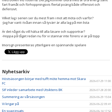
fart framåt och förhoppningsvis flertal poäng både offensivt och
defensivt.
Vilket lag i serien ser du mest fram i mot att möta och varför?
-Jag har varit i tvåan innan så tyvärr är alla lag på min lista
Är det något du vill hälsa till alla läsare och supportrar?
-Hoppa på tåget redan nu för vi stannar inte förens vi är på topp
Imorogn presenteras ytterligare en spännande spelare
Nyhetsarkiv
Höstsäsongen börjar med tufft möte hemma mot Skara
2026-07-29 11:00
FC
SIF inleder samarbete med Utsiktens BK
2026-07-28 20:00
Summering av vårsäsongen
2026-06-29 15:04
Vi krigar på
2026-06-22 09:41
En svag insats
2026-06-14 17:52