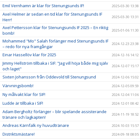
Emil Vernhamn är klar för Stenungsunds IF!
2025-03-30 13:38
Axel Helmer är sedan en tid klar för Stenungsunds IF
2025-03-30 13:31
Herr!
Axel Pettersson klar för Stenungsunds IF 2025 – En riktig
2025-01-06 11:30
bomb!
Mohammed "Mo" Salah förlänger med Stenungsunds IF
2024-12-23 23:38
– redo för nya framgångar
Einar Hassellöv klar för 2025
2024-12-16 14:12
Jimmy Hellström tillbaka i SIF: "Jag vill höja både mig själv
2024-12-07 15:17
och laget"
Sixten Johansson från Oddevold till Stenungsund
2024-12-06 15:02
Värvningsbomb!
2024-12-05 09:59
Ny målvakt klar för SIF!
2024-12-04 11:06
Ludde är tillbaka i SIF!
2024-12-01 08:42
Adam Bergholtz förlänger – blir spelande assisterande
2024-11-19 18:52
tränare och lagkapten!
Andreas Kärnfalk ny huvudtränare
2024-10-03 15:57
Distriktsmästare!
2024-09-18 08:05