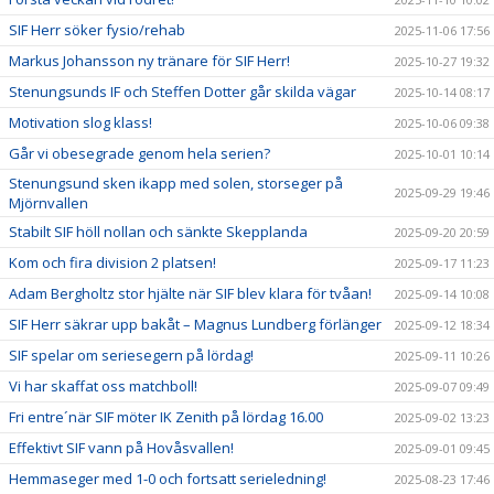
SIF Herr söker fysio/rehab
2025-11-06 17:56
Markus Johansson ny tränare för SIF Herr!
2025-10-27 19:32
Stenungsunds IF och Steffen Dotter går skilda vägar
2025-10-14 08:17
Motivation slog klass!
2025-10-06 09:38
Går vi obesegrade genom hela serien?
2025-10-01 10:14
Stenungsund sken ikapp med solen, storseger på
2025-09-29 19:46
Mjörnvallen
Stabilt SIF höll nollan och sänkte Skepplanda
2025-09-20 20:59
Kom och fira division 2 platsen!
2025-09-17 11:23
Adam Bergholtz stor hjälte när SIF blev klara för tvåan!
2025-09-14 10:08
SIF Herr säkrar upp bakåt – Magnus Lundberg förlänger
2025-09-12 18:34
SIF spelar om seriesegern på lördag!
2025-09-11 10:26
Vi har skaffat oss matchboll!
2025-09-07 09:49
Fri entre´när SIF möter IK Zenith på lördag 16.00
2025-09-02 13:23
Effektivt SIF vann på Hovåsvallen!
2025-09-01 09:45
Hemmaseger med 1-0 och fortsatt serieledning!
2025-08-23 17:46