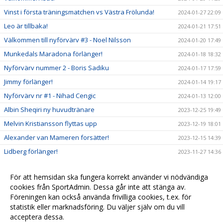
Vinst i första träningsmatchen vs Västra Frölunda!
2024-01-27 22:09
Leo är tillbaka!
2024-01-21 17:51
Välkommen till nyförvärv #3 - Noel Nilsson
2024-01-20 17:49
Munkedals Maradona förlänger!
2024-01-18 18:32
Nyförvärv nummer 2 - Boris Sadiku
2024-01-17 17:59
Jimmy förlänger!
2024-01-14 19:17
Nyförvärv nr #1 - Nihad Cengic
2024-01-13 12:00
Albin Sheqiri ny huvudtränare
2023-12-25 19:49
Melvin Kristiansson flyttas upp
2023-12-19 18:01
Alexander van Mameren forsätter!
2023-12-15 14:39
Lidberg förlänger!
2023-11-27 14:36
BERGHOLTZ FÖRLÄNGER!
2023-11-24 12:07
För att hemsidan ska fungera korrekt använder vi nödvändiga
SIF 2023: Säsongssummering 2023 och ett varmt tack
2023-11-13 12:00
cookies från SportAdmin. Dessa går inte att stänga av.
SIF 2023 - Omgång 22: Formkurva ger kaffe kaka tredje
Föreningen kan också använda frivilliga cookies, t.ex. för
2023-09-23 08:00
raka
statistik eller marknadsföring. Du väljer själv om du vill
acceptera dessa.