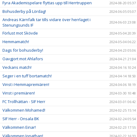
Fyra Akademispelare flyttas upp till Herrtruppen
2024-08-20 05:37
Bohusderby på Lördag!
2024-06-05 05:07
Andreas Kärnfalk tar tills vidare över herrlaget i
2024-06-03 23:08
Stenungsunds IF
Förlust mot Skövde
2024-05-04 20:39
Hemmamatch!
2024-05-04 06:22
Dags för bohusderby!
2024-04-23 05:06
Oavgjort mot Ahlafors
2024-04-21 21:04
Veckans match!
2024-04-16 10:24
Seger i en tuff bortamatch!
2024-04-14 18:50
Vinst i Hemmapremiären!
2024-04-06 18:19
Vinst i premiären!
2024-03-30 10:48
FC Trollhättan - SIF Herr
2024-03-01 06:42
Välkommen Mohamed!
2024-02-25 15:14
SIF Herr - Onsala BK
2024-02-24 05:54
Välkommen Einar!
2024-02-23 17:55
Välkommen Jonathan!
2024-02-22 16:33