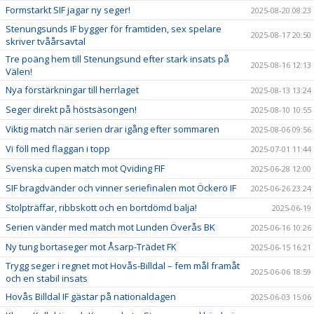
Formstarkt SIF jagar ny seger!
2025-08-20 08:23
Stenungsunds IF bygger för framtiden, sex spelare
2025-08-17 20:50
skriver tvåårsavtal
Tre poäng hem till Stenungsund efter stark insats på
2025-08-16 12:13
Välen!
Nya förstärkningar till herrlaget
2025-08-13 13:24
Seger direkt på höstsäsongen!
2025-08-10 10:55
Viktig match när serien drar igång efter sommaren
2025-08-06 09:56
Vi föll med flaggan i topp
2025-07-01 11:44
Svenska cupen match mot Qviding FIF
2025-06-28 12:00
SIF bragdvänder och vinner seriefinalen mot Öckerö IF
2025-06-26 23:24
Stolpträffar, ribbskott och en bortdömd balja!
2025-06-19
Serien vänder med match mot Lunden Överås BK
2025-06-16 10:26
Ny tung bortaseger mot Åsarp-Trädet FK
2025-06-15 16:21
Trygg seger i regnet mot Hovås-Billdal – fem mål framåt
2025-06-06 18:59
och en stabil insats
Hovås Billdal IF gästar på nationaldagen
2025-06-03 15:06