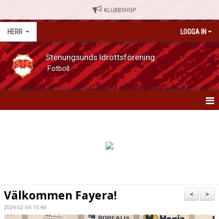
KLUBBSHOP
HERR
LOGGA IN
Stenungsunds Idrottsförening
Fotboll
HERR
NYHETER
MATCHER
KALENDER
Välkommen Fayera!
<
>
SERIETABELL
2024-02-04 15:44