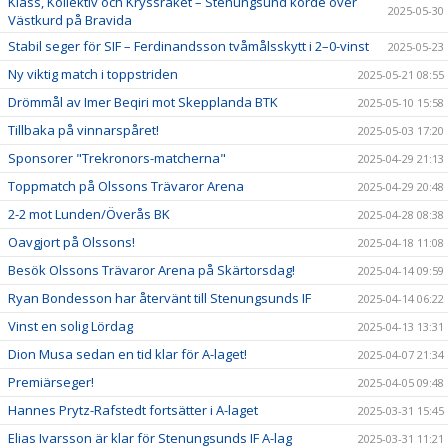
Klass, Kollektiv och Kryssraket – Stenungsund körde över
2025-05-30
Västkurd på Bravida
Stabil seger för SIF – Ferdinandsson tvåmålsskytt i 2–0-vinst
2025-05-23
Ny viktig match i toppstriden
2025-05-21 08:55
Drömmål av Imer Beqiri mot Skepplanda BTK
2025-05-10 15:58
Tillbaka på vinnarspåret!
2025-05-03 17:20
Sponsorer "Trekronors-matcherna"
2025-04-29 21:13
Toppmatch på Olssons Trävaror Arena
2025-04-29 20:48
2-2 mot Lunden/Överås BK
2025-04-28 08:38
Oavgjort på Olssons!
2025-04-18 11:08
Besök Olssons Trävaror Arena på Skärtorsdag!
2025-04-14 09:59
Ryan Bondesson har återvänt till Stenungsunds IF
2025-04-14 06:22
Vinst en solig Lördag
2025-04-13 13:31
Dion Musa sedan en tid klar för A-laget!
2025-04-07 21:34
Premiärseger!
2025-04-05 09:48
Hannes Prytz-Rafstedt fortsätter i A-laget
2025-03-31 15:45
Elias Ivarsson är klar för Stenungsunds IF A-lag
2025-03-31 11:21