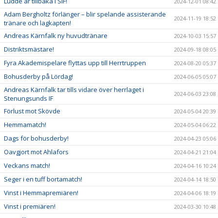
Ludde är tillbaka i SIF!
2024-12-01 08:42
Adam Bergholtz förlänger – blir spelande assisterande
2024-11-19 18:52
tränare och lagkapten!
Andreas Kärnfalk ny huvudtränare
2024-10-03 15:57
Distriktsmästare!
2024-09-18 08:05
Fyra Akademispelare flyttas upp till Herrtruppen
2024-08-20 05:37
Bohusderby på Lördag!
2024-06-05 05:07
Andreas Kärnfalk tar tills vidare över herrlaget i
2024-06-03 23:08
Stenungsunds IF
Förlust mot Skövde
2024-05-04 20:39
Hemmamatch!
2024-05-04 06:22
Dags för bohusderby!
2024-04-23 05:06
Oavgjort mot Ahlafors
2024-04-21 21:04
Veckans match!
2024-04-16 10:24
Seger i en tuff bortamatch!
2024-04-14 18:50
Vinst i Hemmapremiären!
2024-04-06 18:19
Vinst i premiären!
2024-03-30 10:48