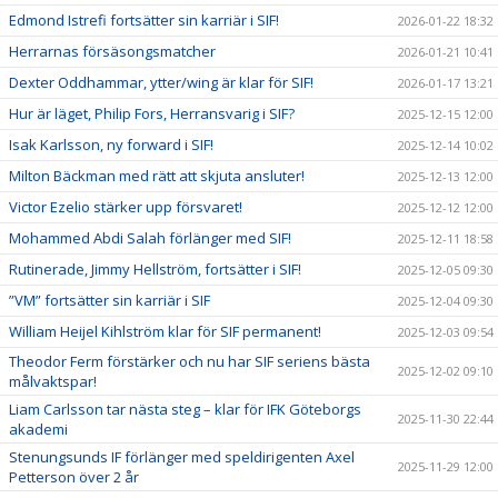
Edmond Istrefi fortsätter sin karriär i SIF!
2026-01-22 18:32
Herrarnas försäsongsmatcher
2026-01-21 10:41
Dexter Oddhammar, ytter/wing är klar för SIF!
2026-01-17 13:21
Hur är läget, Philip Fors, Herransvarig i SIF?
2025-12-15 12:00
Isak Karlsson, ny forward i SIF!
2025-12-14 10:02
Milton Bäckman med rätt att skjuta ansluter!
2025-12-13 12:00
Victor Ezelio stärker upp försvaret!
2025-12-12 12:00
Mohammed Abdi Salah förlänger med SIF!
2025-12-11 18:58
Rutinerade, Jimmy Hellström, fortsätter i SIF!
2025-12-05 09:30
”VM” fortsätter sin karriär i SIF
2025-12-04 09:30
William Heijel Kihlström klar för SIF permanent!
2025-12-03 09:54
Theodor Ferm förstärker och nu har SIF seriens bästa
2025-12-02 09:10
målvaktspar!
Liam Carlsson tar nästa steg – klar för IFK Göteborgs
2025-11-30 22:44
akademi
Stenungsunds IF förlänger med speldirigenten Axel
2025-11-29 12:00
Petterson över 2 år