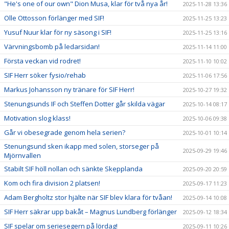
"He's one of our own" Dion Musa, klar för två nya år!
2025-11-28 13:36
Olle Ottosson förlänger med SIF!
2025-11-25 13:23
Yusuf Nuur klar för ny säsong i SIF!
2025-11-25 13:16
Värvningsbomb på ledarsidan!
2025-11-14 11:00
Första veckan vid rodret!
2025-11-10 10:02
SIF Herr söker fysio/rehab
2025-11-06 17:56
Markus Johansson ny tränare för SIF Herr!
2025-10-27 19:32
Stenungsunds IF och Steffen Dotter går skilda vägar
2025-10-14 08:17
Motivation slog klass!
2025-10-06 09:38
Går vi obesegrade genom hela serien?
2025-10-01 10:14
Stenungsund sken ikapp med solen, storseger på
2025-09-29 19:46
Mjörnvallen
Stabilt SIF höll nollan och sänkte Skepplanda
2025-09-20 20:59
Kom och fira division 2 platsen!
2025-09-17 11:23
Adam Bergholtz stor hjälte när SIF blev klara för tvåan!
2025-09-14 10:08
SIF Herr säkrar upp bakåt – Magnus Lundberg förlänger
2025-09-12 18:34
SIF spelar om seriesegern på lördag!
2025-09-11 10:26