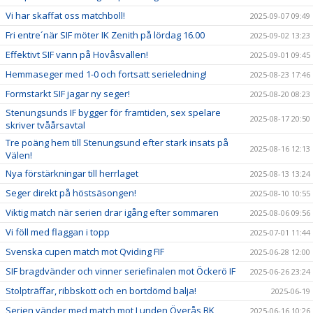
Vi har skaffat oss matchboll!
2025-09-07 09:49
Fri entre´när SIF möter IK Zenith på lördag 16.00
2025-09-02 13:23
Effektivt SIF vann på Hovåsvallen!
2025-09-01 09:45
Hemmaseger med 1-0 och fortsatt serieledning!
2025-08-23 17:46
Formstarkt SIF jagar ny seger!
2025-08-20 08:23
Stenungsunds IF bygger för framtiden, sex spelare
2025-08-17 20:50
skriver tvåårsavtal
Tre poäng hem till Stenungsund efter stark insats på
2025-08-16 12:13
Välen!
Nya förstärkningar till herrlaget
2025-08-13 13:24
Seger direkt på höstsäsongen!
2025-08-10 10:55
Viktig match när serien drar igång efter sommaren
2025-08-06 09:56
Vi föll med flaggan i topp
2025-07-01 11:44
Svenska cupen match mot Qviding FIF
2025-06-28 12:00
SIF bragdvänder och vinner seriefinalen mot Öckerö IF
2025-06-26 23:24
Stolpträffar, ribbskott och en bortdömd balja!
2025-06-19
Serien vänder med match mot Lunden Överås BK
2025-06-16 10:26