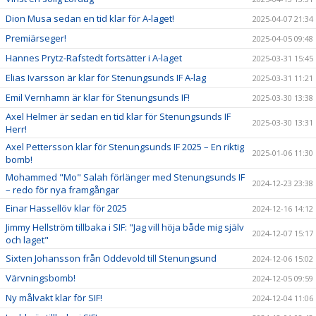
Dion Musa sedan en tid klar för A-laget!
2025-04-07 21:34
Premiärseger!
2025-04-05 09:48
Hannes Prytz-Rafstedt fortsätter i A-laget
2025-03-31 15:45
Elias Ivarsson är klar för Stenungsunds IF A-lag
2025-03-31 11:21
Emil Vernhamn är klar för Stenungsunds IF!
2025-03-30 13:38
Axel Helmer är sedan en tid klar för Stenungsunds IF
2025-03-30 13:31
Herr!
Axel Pettersson klar för Stenungsunds IF 2025 – En riktig
2025-01-06 11:30
bomb!
Mohammed "Mo" Salah förlänger med Stenungsunds IF
2024-12-23 23:38
– redo för nya framgångar
Einar Hassellöv klar för 2025
2024-12-16 14:12
Jimmy Hellström tillbaka i SIF: "Jag vill höja både mig själv
2024-12-07 15:17
och laget"
Sixten Johansson från Oddevold till Stenungsund
2024-12-06 15:02
Värvningsbomb!
2024-12-05 09:59
Ny målvakt klar för SIF!
2024-12-04 11:06