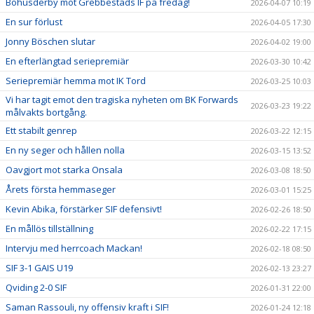
Bohusderby mot Grebbestads IF på fredag!
2026-04-07 10:19
En sur förlust
2026-04-05 17:30
Jonny Böschen slutar
2026-04-02 19:00
En efterlängtad seriepremiär
2026-03-30 10:42
Seriepremiär hemma mot IK Tord
2026-03-25 10:03
Vi har tagit emot den tragiska nyheten om BK Forwards
2026-03-23 19:22
målvakts bortgång.
Ett stabilt genrep
2026-03-22 12:15
En ny seger och hållen nolla
2026-03-15 13:52
Oavgjort mot starka Onsala
2026-03-08 18:50
Årets första hemmaseger
2026-03-01 15:25
Kevin Abika, förstärker SIF defensivt!
2026-02-26 18:50
En mållös tillställning
2026-02-22 17:15
Intervju med herrcoach Mackan!
2026-02-18 08:50
SIF 3-1 GAIS U19
2026-02-13 23:27
Qviding 2-0 SIF
2026-01-31 22:00
Saman Rassouli, ny offensiv kraft i SIF!
2026-01-24 12:18