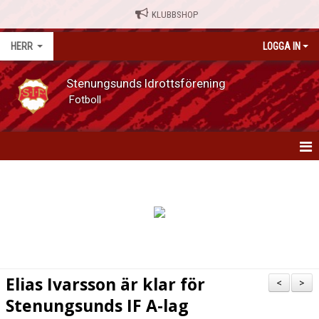
KLUBBSHOP
HERR
LOGGA IN
Stenungsunds Idrottsförening
Fotboll
HERR
NYHETER
MATCHER
KALENDER
Elias Ivarsson är klar för
<
>
SERIETABELL
Stenungsunds IF A-lag