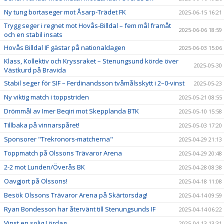
Ny tung bortaseger mot Åsarp-Trädet FK
2025-06-15 16:21
Trygg seger i regnet mot Hovås-Billdal – fem mål framåt
2025-06-06 18:59
och en stabil insats
Hovås Billdal IF gästar på nationaldagen
2025-06-03 15:06
Klass, Kollektiv och Kryssraket – Stenungsund körde över
2025-05-30
Västkurd på Bravida
Stabil seger för SIF – Ferdinandsson tvåmålsskytt i 2–0-vinst
2025-05-23
Ny viktig match i toppstriden
2025-05-21 08:55
Drömmål av Imer Beqiri mot Skepplanda BTK
2025-05-10 15:58
Tillbaka på vinnarspåret!
2025-05-03 17:20
Sponsorer "Trekronors-matcherna"
2025-04-29 21:13
Toppmatch på Olssons Trävaror Arena
2025-04-29 20:48
2-2 mot Lunden/Överås BK
2025-04-28 08:38
Oavgjort på Olssons!
2025-04-18 11:08
Besök Olssons Trävaror Arena på Skärtorsdag!
2025-04-14 09:59
Ryan Bondesson har återvänt till Stenungsunds IF
2025-04-14 06:22
Vinst en solig Lördag
2025-04-13 13:31