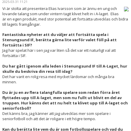
2025-03-31 11:21
TRUPPEN
Vi är stolta att presentera Elias Ivarsson som är ännu en ung och
lovande talang som under vintern tagit klivet helt in i A-laget. Elias
BILDGALLERI
är en egen produkt, med stor potential att fortsätta utvecklas och bidra
till lagets framgångar.
DOKUMENT
Fantastiska nyheter att du väljer att fortsätta spela i
Stenungsund IF, berätta gärna lite varför valet föll på att
KONTAKT
fortsätta i SIF?
Jag har spelat här i sen jag var liten så det var ett naturligt val att
fortsätta i SIF.
Du har gått igenom alla leden i Stenungsund IF till A-Laget, hur
skulle du beskriva din resa till idag?
Det har varit en rolig resa med mycket lärdomar och många bra
minnen.
Du är ju en av flera talangfulla spelare som redan förra året
flyttades upp till A-laget, men som nu fullt ut blivit en del av
truppen. Hur känns det att nu helt ta klivet upp till A-laget och
seniorfotboll?
Det känns bra, jag känner att jag utvecklas mer som spelare i
seniorfotboll och att det är roligare i ett högre tempo.
Kan du berätta lite vem du är som fotbollsspelare och vad du