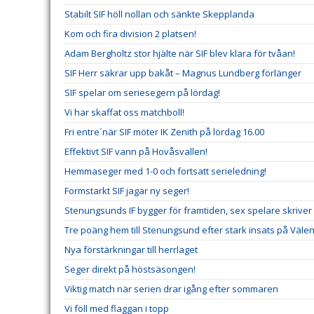
Stabilt SIF höll nollan och sänkte Skepplanda
Kom och fira division 2 platsen!
Adam Bergholtz stor hjälte när SIF blev klara för tvåan!
SIF Herr säkrar upp bakåt – Magnus Lundberg förlänger
SIF spelar om seriesegern på lördag!
Vi har skaffat oss matchboll!
Fri entre´när SIF möter IK Zenith på lördag 16.00
Effektivt SIF vann på Hovåsvallen!
Hemmaseger med 1-0 och fortsatt serieledning!
Formstarkt SIF jagar ny seger!
Stenungsunds IF bygger för framtiden, sex spelare skriver
Tre poäng hem till Stenungsund efter stark insats på Välen
Nya förstärkningar till herrlaget
Seger direkt på höstsäsongen!
Viktig match när serien drar igång efter sommaren
Vi föll med flaggan i topp