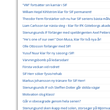
”VM” fortsätter sin karriär i SIF
William Heijel Kihlström klar för SIF permanent!
Theodor Ferm förstärker och nu har SIF seriens bästa mål
Liam Carlsson tar nästa steg – klar för IFK Göteborgs akad
Stenungsunds IF förlänger med speldirigenten Axel Petter
"He's one of our own" Dion Musa, klar för två nya år!
Olle Ottosson förlänger med SIF!
Yusuf Nuur klar för ny säsong i SIF!
Värvningsbomb på ledarsidan!
Första veckan vid rodret!
SIF Herr söker fysio/rehab
Markus Johansson ny tränare för SIF Herr!
Stenungsunds IF och Steffen Dotter går skilda vägar
Motivation slog klass!
Går vi obesegrade genom hela serien?
Stenungsund sken ikapp med solen, storseger på Mjörnva