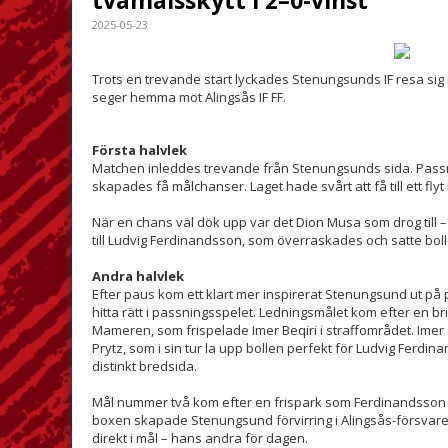
tvåmålsskytt i 2–0-vinst
2025-05-23
Trots en trevande start lyckades Stenungsunds IF resa sig 
seger hemma mot Alingsås IF FF.
Första halvlek
Matchen inleddes trevande från Stenungsunds sida. Passnin
skapades få målchanser. Laget hade svårt att få till ett fly
När en chans väl dök upp var det Dion Musa som drog till – 
till Ludvig Ferdinandsson, som överraskades och satte boll
Andra halvlek
Efter paus kom ett klart mer inspirerat Stenungsund ut på
hitta rätt i passningsspelet. Ledningsmålet kom efter en b
Mameren, som frispelade Imer Beqiri i straffområdet. Imer s
Prytz, som i sin tur la upp bollen perfekt för Ludvig Ferd
distinkt bredsida.
Mål nummer två kom efter en frispark som Ferdinandsson s
boxen skapade Stenungsund förvirring i Alingsås-försvaret
direkt i mål – hans andra för dagen.