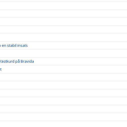
 en stabil insats
 Västkurd på Bravida
t