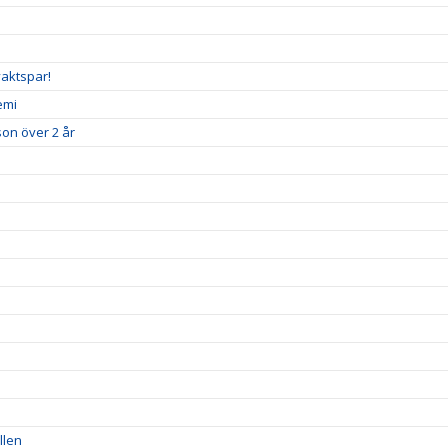
vaktspar!
emi
son över 2 år
llen