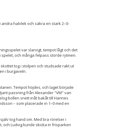
i andra halvlek och säkra en stark 2–0-
gsspelet var slarvigt, tempot lågt och det
t i spelet, och många felpass störde rytmen.
skottet tog i stolpen och studsade rakt ut
en i burgaveln.
 planen. Tempot höjdes, och laget började
riljant passning från Alexander "VM" van
log bollen snett inåt bakåt till Hannes
inandsson – som placerade in 1–0 med en
jälv tog hand om. Med bra rörelser i
, och Ludvig kunde skicka in frisparken