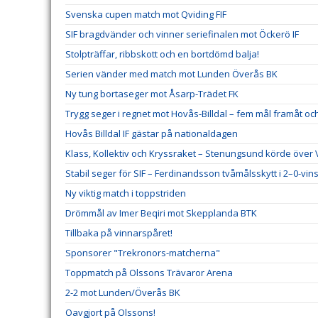
Svenska cupen match mot Qviding FIF
SIF bragdvänder och vinner seriefinalen mot Öckerö IF
Stolpträffar, ribbskott och en bortdömd balja!
Serien vänder med match mot Lunden Överås BK
Ny tung bortaseger mot Åsarp-Trädet FK
Trygg seger i regnet mot Hovås-Billdal – fem mål framåt och
Hovås Billdal IF gästar på nationaldagen
Klass, Kollektiv och Kryssraket – Stenungsund körde över
Stabil seger för SIF – Ferdinandsson tvåmålsskytt i 2–0-vins
Ny viktig match i toppstriden
Drömmål av Imer Beqiri mot Skepplanda BTK
Tillbaka på vinnarspåret!
Sponsorer "Trekronors-matcherna"
Toppmatch på Olssons Trävaror Arena
2-2 mot Lunden/Överås BK
Oavgjort på Olssons!