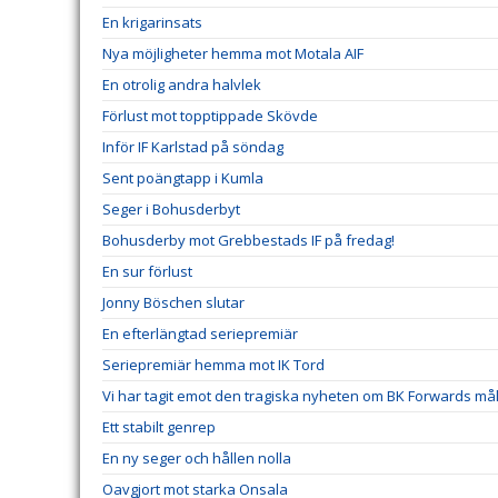
En krigarinsats
Nya möjligheter hemma mot Motala AIF
En otrolig andra halvlek
Förlust mot topptippade Skövde
Inför IF Karlstad på söndag
Sent poängtapp i Kumla
Seger i Bohusderbyt
Bohusderby mot Grebbestads IF på fredag!
En sur förlust
Jonny Böschen slutar
En efterlängtad seriepremiär
Seriepremiär hemma mot IK Tord
Vi har tagit emot den tragiska nyheten om BK Forwards må
Ett stabilt genrep
En ny seger och hållen nolla
Oavgjort mot starka Onsala