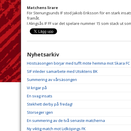
Matchens lirare
För Stenungsunds IF stod Jakob Eriksson för en stark insats
framåt.
I Alingsås IF FF var det spelare nummer 15 som stack ut so
Nyhetsarkiv
Höstsäsongen börjar med tufft möte hemma mot Skara FC
SIF inleder samarbete med Utsiktens BK
Summering av vårsäsongen
Vi krigar på
En svag insats
Stekhett derby på fredag!
Storseger igen
En summering av de två senaste matcherna
Ny viktig match mot Lidköpings FK