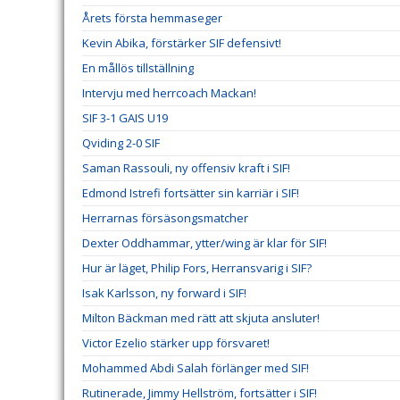
Årets första hemmaseger
Kevin Abika, förstärker SIF defensivt!
En mållös tillställning
Intervju med herrcoach Mackan!
SIF 3-1 GAIS U19
Qviding 2-0 SIF
Saman Rassouli, ny offensiv kraft i SIF!
Edmond Istrefi fortsätter sin karriär i SIF!
Herrarnas försäsongsmatcher
Dexter Oddhammar, ytter/wing är klar för SIF!
Hur är läget, Philip Fors, Herransvarig i SIF?
Isak Karlsson, ny forward i SIF!
Milton Bäckman med rätt att skjuta ansluter!
Victor Ezelio stärker upp försvaret!
Mohammed Abdi Salah förlänger med SIF!
Rutinerade, Jimmy Hellström, fortsätter i SIF!