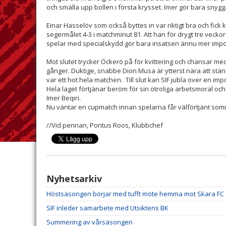
och smälla upp bollen i första krysset. Imer gör bara snygga
Einar Hasselöv som också byttes in var riktigt bra och fick 
segermålet 4-3 i matchminut 81. Att han för drygt tre veck
spelar med specialskydd gör bara insatsen ännu mer im
Mot slutet trycker Öckerö på för kvittering och chansar med
gånger. Duktige, snabbe Dion Musa är ytterst nära att stä
var ett hot hela matchen. Till slut kan SIF jubla över en 
Hela laget förtjänar beröm för sin otroliga arbetsmoral och vi
Imer Beqiri.
Nu väntar en cupmatch innan spelarna får välförtjänt so
//Vid pennan, Pontus Roos, Klubbchef
Nyhetsarkiv
Höstsäsongen börjar med tufft möte hemma mot Skara FC
SIF inleder samarbete med Utsiktens BK
Summering av vårsäsongen