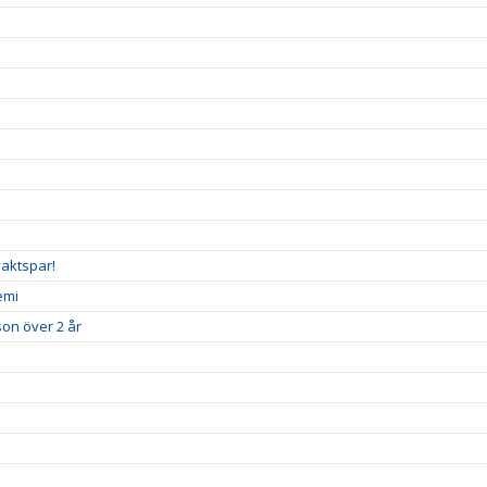
vaktspar!
emi
son över 2 år