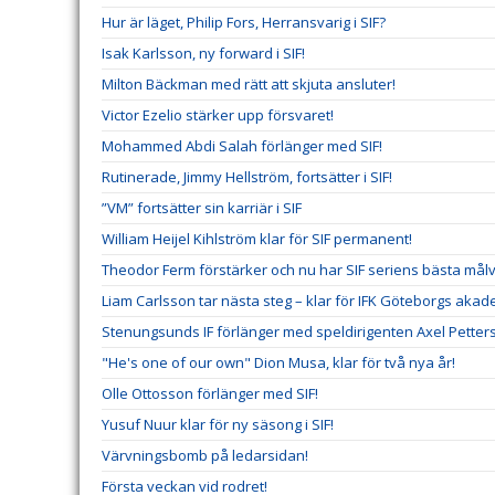
Hur är läget, Philip Fors, Herransvarig i SIF?
Isak Karlsson, ny forward i SIF!
Milton Bäckman med rätt att skjuta ansluter!
Victor Ezelio stärker upp försvaret!
Mohammed Abdi Salah förlänger med SIF!
Rutinerade, Jimmy Hellström, fortsätter i SIF!
”VM” fortsätter sin karriär i SIF
William Heijel Kihlström klar för SIF permanent!
Theodor Ferm förstärker och nu har SIF seriens bästa mål
Liam Carlsson tar nästa steg – klar för IFK Göteborgs akad
Stenungsunds IF förlänger med speldirigenten Axel Petter
"He's one of our own" Dion Musa, klar för två nya år!
Olle Ottosson förlänger med SIF!
Yusuf Nuur klar för ny säsong i SIF!
Värvningsbomb på ledarsidan!
Första veckan vid rodret!