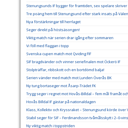
Stenungsunds IF bygger för framtiden, sex spelare skriver
Tre poäng hem till Stenungsund efter stark insats på Välen
Nya förstärkningar till herrlaget
Seger direkt på höstsäsongen!
Viktig match när serien drar igång efter sommaren
Vi föll med flaggan i topp
Svenska cupen match mot Qviding FIF
SIF bragdvänder och vinner seriefinalen mot Öckerö IF
Stolpträffar, ribbskott och en bortdömd balja!
Serien vänder med match mot Lunden Överås BK
Ny tung bortaseger mot Åsarp-Trädet FK
Trygg seger i regnet mot Hovås-Billdal – fem mål framåt och
Hovås Billdal IF gästar på nationaldagen
Klass, Kollektiv och Kryssraket – Stenungsund körde över
Stabil seger för SIF – Ferdinandsson tvåmålsskytt i 2–0-vins
Ny viktig match i toppstriden