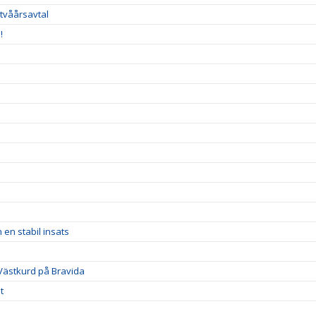
 tvåårsavtal
!
 en stabil insats
 Västkurd på Bravida
t