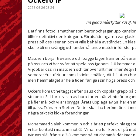
Öckerö IF
2025-06-26 23:24
Tre glada målskyttar Yusuf, I
Det finns fotbollsmatcher som berör och jagar upp känslor
tillhör definitivt den kategorin. Förutsättningarna var glas
press på oss i serien och vi ville behålla avståndet. En k
skulle bli en svängig och underhållande match inför stor pu
Matchen börjar trevande och bägge lagen känner på varan
på oss och vi har svårt att spela oss igenom. 1-0 kommer ock
Vi jobbar oss in i matchen och tar över allt mer. Imer Beqiri 
serverar Yusuf Nuur som distinkt, smäller, dit 1-1 utan ch
men hemmalaget är hela tiden farliga i sin höga press och 1-
Öckerö kom ut heltaggat efter paus och kopplar grepp på o
stolpe in. 3-1 forceras in av bara farten när vi inte är org
på fler mål och vi är i brygga. Årets upplaga av SIF har e
till pass. Tränaren Steffen Dotter skall ha beröm för sitt
några taktiskt kloka förändringar.
Mohammed Salah kommer in och slår ett perfekt inlägg som Im
vi har kontakt i matchminut 65. Vi har nu full kontroll på m
tvingas slå ifrån sig. 3-3 kommer på ett drömmål där Imer p