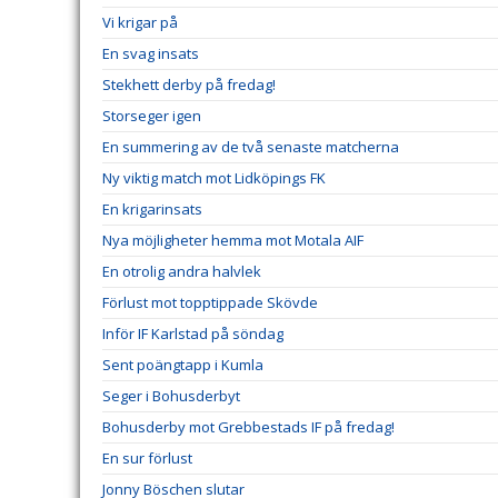
Vi krigar på
En svag insats
Stekhett derby på fredag!
Storseger igen
En summering av de två senaste matcherna
Ny viktig match mot Lidköpings FK
En krigarinsats
Nya möjligheter hemma mot Motala AIF
En otrolig andra halvlek
Förlust mot topptippade Skövde
Inför IF Karlstad på söndag
Sent poängtapp i Kumla
Seger i Bohusderbyt
Bohusderby mot Grebbestads IF på fredag!
En sur förlust
Jonny Böschen slutar