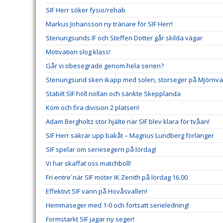
SIF Herr söker fysio/rehab
Markus Johansson ny tränare för SIF Herr!
Stenungsunds IF och Steffen Dotter går skilda vägar
Motivation slog klass!
Går vi obesegrade genom hela serien?
Stenungsund sken ikapp med solen, storseger på Mjörnva
Stabilt SIF höll nollan och sänkte Skepplanda
Kom och fira division 2 platsen!
Adam Bergholtz stor hjälte när SIF blev klara för tvåan!
SIF Herr säkrar upp bakåt – Magnus Lundberg förlänger
SIF spelar om seriesegern på lördag!
Vi har skaffat oss matchboll!
Fri entre´när SIF möter IK Zenith på lördag 16.00
Effektivt SIF vann på Hovåsvallen!
Hemmaseger med 1-0 och fortsatt serieledning!
Formstarkt SIF jagar ny seger!