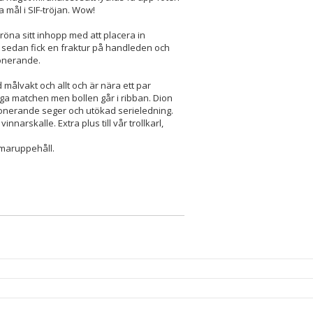
 mål i SIF-tröjan. Wow!
kröna sitt inhopp med att placera in
or sedan fick en fraktur på handleden och
ponerande.
 målvakt och allt och är nära ett par
nga matchen men bollen går i ribban. Dion
imponerande seger och utökad serieledning.
nnarskalle. Extra plus till vår trollkarl,
mmaruppehåll.