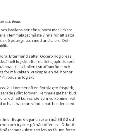
mer och Einar.
 och kvällens seriefinal borta mot Öckerö
klara. Hemmalaget måste vinna för att sätta
lassisk 6-poängmatch med andra ord. Det
blik.
dra. Efter hand sätter Öckerö hög press
så helt logiskt efter ett fint djupleds spel.
kämpar till sig bollen i straffområdet och
ans för målvakten. Vi skapar en del hörnor
1 i paus är logiskt.
ss. 2-1 kommer på en fint slagen frispark,
aniserade i vårt försvar. Hemmalaget har bud
n moral och ett kunnande som nu kommer väl
 mod och att han kan vända matchbilden med
er Beqiri elegant nickar i mål till 3-2 och
atchen och trycker på hårt offensivt. Öckerö
å något mirakulöst sätt lyckas få upp foten