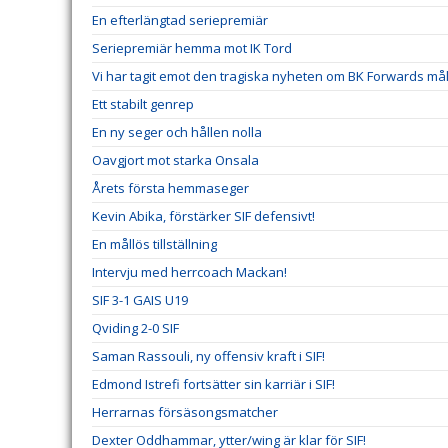
En efterlängtad seriepremiär
Seriepremiär hemma mot IK Tord
Vi har tagit emot den tragiska nyheten om BK Forwards må
Ett stabilt genrep
En ny seger och hållen nolla
Oavgjort mot starka Onsala
Årets första hemmaseger
Kevin Abika, förstärker SIF defensivt!
En mållös tillställning
Intervju med herrcoach Mackan!
SIF 3-1 GAIS U19
Qviding 2-0 SIF
Saman Rassouli, ny offensiv kraft i SIF!
Edmond Istrefi fortsätter sin karriär i SIF!
Herrarnas försäsongsmatcher
Dexter Oddhammar, ytter/wing är klar för SIF!