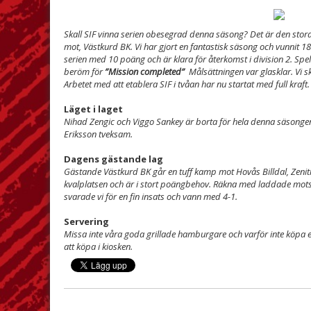
Skall SIF vinna serien obesegrad denna säsong? Det är den stor
mot, Västkurd BK. Vi har gjort en fantastisk säsong och vunnit 18
serien med 10 poäng och är klara för återkomst i division 2. Spela
beröm för
”Mission completed”
Målsättningen var glasklar. Vi sk
Arbetet med att etablera SIF i tvåan har nu startat med full kraft.
Läget i laget
Nihad Zengic och Viggo Sankey är borta för hela denna säsongen. E
Eriksson tveksam.
Dagens gästande lag
Gästande Västkurd BK går en tuff kamp mot Hovås Billdal, Zenit
kvalplatsen och är i stort poängbehov. Räkna med laddade mot
svarade vi för en fin insats och vann med 4-1.
Servering
Missa inte våra goda grillade hamburgare och varför inte köpa en d
att köpa i kiosken.