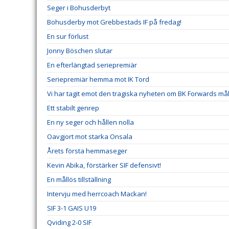
Seger i Bohusderbyt
Bohusderby mot Grebbestads IF på fredag!
En sur förlust
Jonny Böschen slutar
En efterlängtad seriepremiär
Seriepremiär hemma mot IK Tord
Vi har tagit emot den tragiska nyheten om BK Forwards må
Ett stabilt genrep
En ny seger och hållen nolla
Oavgjort mot starka Onsala
Årets första hemmaseger
Kevin Abika, förstärker SIF defensivt!
En mållös tillställning
Intervju med herrcoach Mackan!
SIF 3-1 GAIS U19
Qviding 2-0 SIF