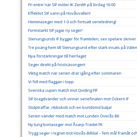
Fri entre´när SIF möter IK Zenith på lördag 16.00
Effektivt SIF vann på Hovåsvallen!
Hemmaseger med 1-0 och fortsatt serieledning!
Formstarkt SIF jagar ny seger!
Stenungsunds IF bygger för framtiden, sex spelare skriver
Tre poäng hem till Stenungsund efter stark insats på Välen
Nya förstärkningar till herrlaget
Seger direkt på höstsäsongen!
Viktig match när serien drar igång efter sommaren
Vi föll med flaggan i topp
Svenska cupen match mot Qviding FIF
SIF bragdvänder och vinner seriefinalen mot Öckerö IF
Stolpträffar, ribbskott och en bortdömd balja!
Serien vänder med match mot Lunden Överås BK
Ny tung bortaseger mot Åsarp-Trädet FK
Trygg seger i regnet mot Hovås-Billdal – fem mål framåt och