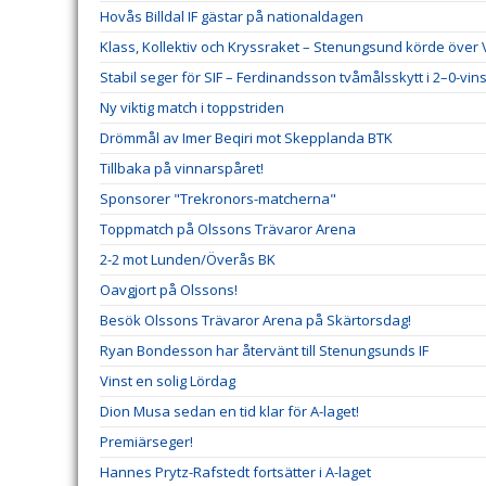
Hovås Billdal IF gästar på nationaldagen
Klass, Kollektiv och Kryssraket – Stenungsund körde över
Stabil seger för SIF – Ferdinandsson tvåmålsskytt i 2–0-vins
Ny viktig match i toppstriden
Drömmål av Imer Beqiri mot Skepplanda BTK
Tillbaka på vinnarspåret!
Sponsorer "Trekronors-matcherna"
Toppmatch på Olssons Trävaror Arena
2-2 mot Lunden/Överås BK
Oavgjort på Olssons!
Besök Olssons Trävaror Arena på Skärtorsdag!
Ryan Bondesson har återvänt till Stenungsunds IF
Vinst en solig Lördag
Dion Musa sedan en tid klar för A-laget!
Premiärseger!
Hannes Prytz-Rafstedt fortsätter i A-laget