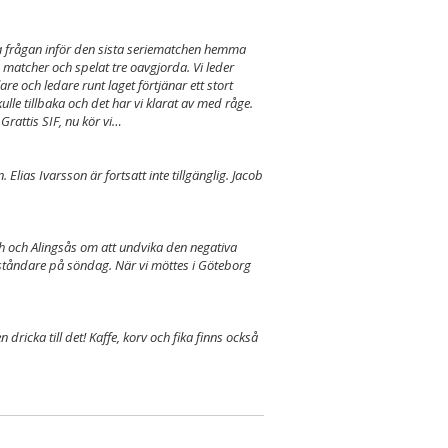
a frågan inför den sista seriematchen hemma
 matcher och spelat tre oavgjorda. Vi leder
re och ledare runt laget förtjänar ett stort
ulle tillbaka och det har vi klarat av med råge.
 Grattis SIF, nu kör vi…
lias Ivarsson är fortsatt inte tillgänglig. Jacob
h och Alingsås om att undvika den negativa
ståndare på söndag. När vi möttes i Göteborg
ricka till det! Kaffe, korv och fika finns också