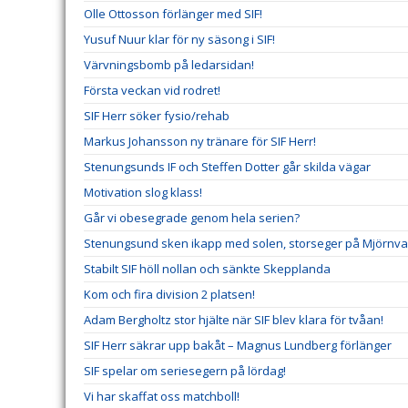
Olle Ottosson förlänger med SIF!
Yusuf Nuur klar för ny säsong i SIF!
Värvningsbomb på ledarsidan!
Första veckan vid rodret!
SIF Herr söker fysio/rehab
Markus Johansson ny tränare för SIF Herr!
Stenungsunds IF och Steffen Dotter går skilda vägar
Motivation slog klass!
Går vi obesegrade genom hela serien?
Stenungsund sken ikapp med solen, storseger på Mjörnva
Stabilt SIF höll nollan och sänkte Skepplanda
Kom och fira division 2 platsen!
Adam Bergholtz stor hjälte när SIF blev klara för tvåan!
SIF Herr säkrar upp bakåt – Magnus Lundberg förlänger
SIF spelar om seriesegern på lördag!
Vi har skaffat oss matchboll!