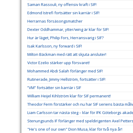
Saman Rassouli, ny offensiv kraft i SIF!
Edmond Istrefi fortsätter sin karriär i SIF!
Herrarnas försäsongsmatcher
Dexter Oddhammar, ytter/wing är klar för SIF!
Hur är läget, Philip Fors, Herransvarig i SIF?
Isak Karlsson, ny forward i SIF!
Milton Bäckman med rätt att skjuta ansluter!
Victor Ezelio stärker upp försvaret!
Mohammed Abdi Salah förlänger med SIF!
Rutinerade, Jimmy Hellström, fortsätter i SIF!
”VM” fortsätter sin karriär i SIF
William Heijel Kihlström klar för SIF permanent!
Theodor Ferm förstärker och nu har SIF seriens bästa mål
Liam Carlsson tar nästa steg – klar för IFK Göteborgs akad
Stenungsunds IF förlänger med speldirigenten Axel Petter
"He's one of our own" Dion Musa, klar för två nya år!