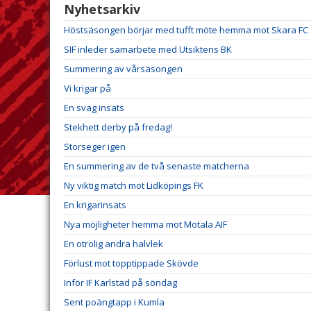
Nyhetsarkiv
Höstsäsongen börjar med tufft möte hemma mot Skara FC
SIF inleder samarbete med Utsiktens BK
Summering av vårsäsongen
Vi krigar på
En svag insats
Stekhett derby på fredag!
Storseger igen
En summering av de två senaste matcherna
Ny viktig match mot Lidköpings FK
En krigarinsats
Nya möjligheter hemma mot Motala AIF
En otrolig andra halvlek
Förlust mot topptippade Skövde
Inför IF Karlstad på söndag
Sent poängtapp i Kumla