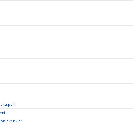
vaktspar!
emi
son över 2 år