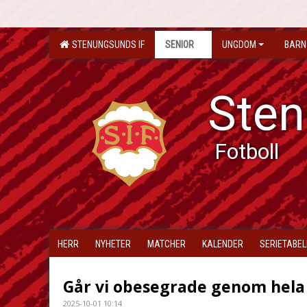
STENUNGSUNDS IF
SENIOR
UNGDOM
BARN
Sten
Fotboll
HERR
NYHETER
MATCHER
KALENDER
SERIETABEL
Går vi obesegrade genom hela
2025-10-01 10:14