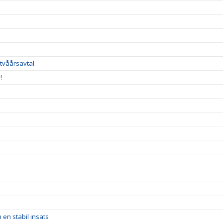
 tvåårsavtal
!
 en stabil insats