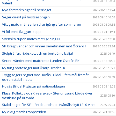
2025-08-16 12:13
Välen!
Nya förstärkningar till herrlaget
2025-08-13 13:24
Seger direkt på höstsäsongen!
2025-08-10 10:55
Viktig match när serien drar igång efter sommaren
2025-08-06 09:56
Vi föll med flaggan i topp
2025-07-01 11:44
Svenska cupen match mot Qviding FIF
2025-06-28 12:00
SIF bragdvänder och vinner seriefinalen mot Öckerö IF
2025-06-26 23:24
Stolpträffar, ribbskott och en bortdömd balja!
2025-06-19
Serien vänder med match mot Lunden Överås BK
2025-06-16 10:26
Ny tung bortaseger mot Åsarp-Trädet FK
2025-06-15 16:21
Trygg seger i regnet mot Hovås-Billdal – fem mål framåt
2025-06-06 18:59
och en stabil insats
Hovås Billdal IF gästar på nationaldagen
2025-06-03 15:06
Klass, Kollektiv och Kryssraket – Stenungsund körde över
2025-05-30
Västkurd på Bravida
Stabil seger för SIF – Ferdinandsson tvåmålsskytt i 2–0-vinst
2025-05-23
Ny viktig match i toppstriden
2025-05-21 08:55