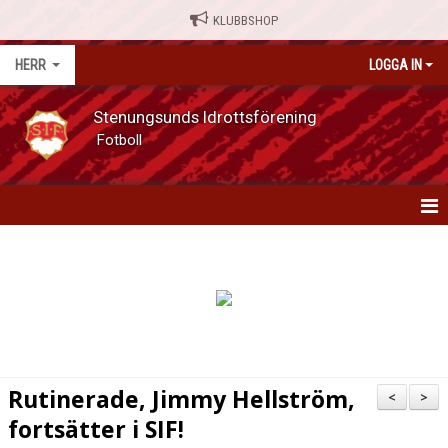
KLUBBSHOP
HERR
LOGGA IN
Stenungsunds Idrottsförening
Fotboll
HERR
NYHETER
MATCHER
KALENDER
Rutinerade, Jimmy Hellström,
<
>
SERIETABELL
fortsätter i SIF!