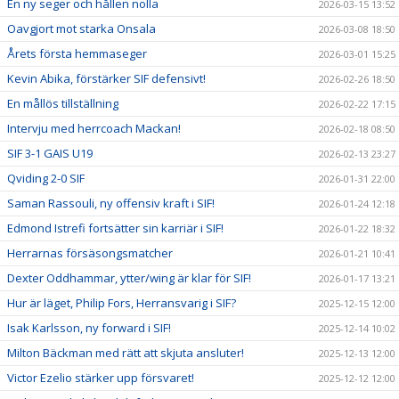
En ny seger och hållen nolla
2026-03-15 13:52
Oavgjort mot starka Onsala
2026-03-08 18:50
Årets första hemmaseger
2026-03-01 15:25
Kevin Abika, förstärker SIF defensivt!
2026-02-26 18:50
En mållös tillställning
2026-02-22 17:15
Intervju med herrcoach Mackan!
2026-02-18 08:50
SIF 3-1 GAIS U19
2026-02-13 23:27
Qviding 2-0 SIF
2026-01-31 22:00
Saman Rassouli, ny offensiv kraft i SIF!
2026-01-24 12:18
Edmond Istrefi fortsätter sin karriär i SIF!
2026-01-22 18:32
Herrarnas försäsongsmatcher
2026-01-21 10:41
Dexter Oddhammar, ytter/wing är klar för SIF!
2026-01-17 13:21
Hur är läget, Philip Fors, Herransvarig i SIF?
2025-12-15 12:00
Isak Karlsson, ny forward i SIF!
2025-12-14 10:02
Milton Bäckman med rätt att skjuta ansluter!
2025-12-13 12:00
Victor Ezelio stärker upp försvaret!
2025-12-12 12:00