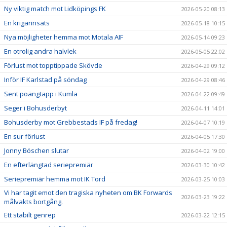
Ny viktig match mot Lidköpings FK
2026-05-20 08:13
En krigarinsats
2026-05-18 10:15
Nya möjligheter hemma mot Motala AIF
2026-05-14 09:23
En otrolig andra halvlek
2026-05-05 22:02
Förlust mot topptippade Skövde
2026-04-29 09:12
Inför IF Karlstad på söndag
2026-04-29 08:46
Sent poängtapp i Kumla
2026-04-22 09:49
Seger i Bohusderbyt
2026-04-11 14:01
Bohusderby mot Grebbestads IF på fredag!
2026-04-07 10:19
En sur förlust
2026-04-05 17:30
Jonny Böschen slutar
2026-04-02 19:00
En efterlängtad seriepremiär
2026-03-30 10:42
Seriepremiär hemma mot IK Tord
2026-03-25 10:03
Vi har tagit emot den tragiska nyheten om BK Forwards
2026-03-23 19:22
målvakts bortgång.
Ett stabilt genrep
2026-03-22 12:15