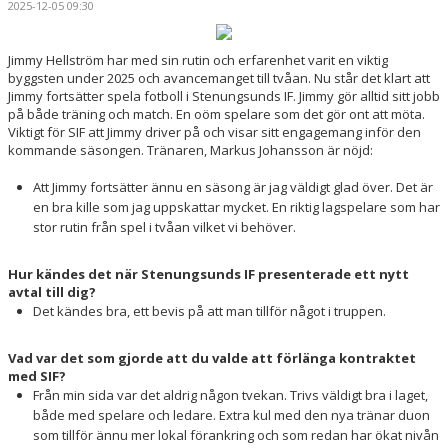
2025-12-05 09:30
TRUPPEN
BILDGALLERI
Jimmy Hellström har med sin rutin och erfarenhet varit en viktig
byggsten under 2025 och avancemanget till tvåan. Nu står det klart att
Jimmy fortsätter spela fotboll i Stenungsunds IF. Jimmy gör alltid sitt jobb
DOKUMENT
på både träning och match. En oöm spelare som det gör ont att möta.
Viktigt för SIF att Jimmy driver på och visar sitt engagemang inför den
KONTAKT
kommande säsongen. Tränaren, Markus Johansson är nöjd:
Att Jimmy fortsätter ännu en säsong är jag väldigt glad över. Det är
en bra kille som jag uppskattar mycket. En riktig lagspelare som har
stor rutin från spel i tvåan vilket vi behöver.
Hur kändes det när Stenungsunds IF presenterade ett nytt
avtal till dig?
Det kändes bra, ett bevis på att man tillför något i truppen.
Vad var det som gjorde att du valde att förlänga kontraktet
med SIF?
Från min sida var det aldrig någon tvekan. Trivs väldigt bra i laget,
både med spelare och ledare. Extra kul med den nya tränar duon
som tillför ännu mer lokal förankring och som redan har ökat nivån