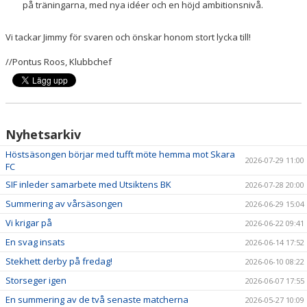
på träningarna, med nya idéer och en höjd ambitionsnivå.
Vi tackar Jimmy för svaren och önskar honom stort lycka till!
//Pontus Roos, Klubbchef
Nyhetsarkiv
Höstsäsongen börjar med tufft möte hemma mot Skara
2026-07-29 11:00
FC
SIF inleder samarbete med Utsiktens BK
2026-07-28 20:00
Summering av vårsäsongen
2026-06-29 15:04
Vi krigar på
2026-06-22 09:41
En svag insats
2026-06-14 17:52
Stekhett derby på fredag!
2026-06-10 08:22
Storseger igen
2026-06-07 17:55
En summering av de två senaste matcherna
2026-05-27 10:09