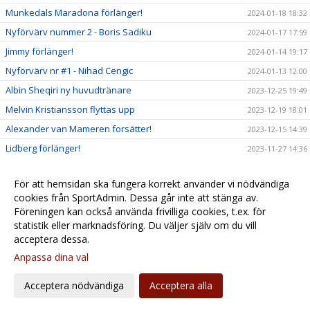
Munkedals Maradona förlänger!
2024-01-18 18:32
Nyförvärv nummer 2 - Boris Sadiku
2024-01-17 17:59
Jimmy förlänger!
2024-01-14 19:17
Nyförvärv nr #1 - Nihad Cengic
2024-01-13 12:00
Albin Sheqiri ny huvudtränare
2023-12-25 19:49
Melvin Kristiansson flyttas upp
2023-12-19 18:01
Alexander van Mameren forsätter!
2023-12-15 14:39
Lidberg förlänger!
2023-11-27 14:36
BERGHOLTZ FÖRLÄNGER!
2023-11-24 12:07
För att hemsidan ska fungera korrekt använder vi nödvändiga
SIF 2023: Säsongssummering 2023 och ett varmt tack
2023-11-13 12:00
cookies från SportAdmin. Dessa går inte att stänga av.
SIF 2023 - Omgång 22: Formkurva ger kaffe kaka tredje
Föreningen kan också använda frivilliga cookies, t.ex. för
2023-09-23 08:00
raka
statistik eller marknadsföring. Du väljer själv om du vill
acceptera dessa.
Anpassa dina val
Cookie-
Gå till
inställningar
Webbversion
Acceptera nödvändiga
Acceptera alla