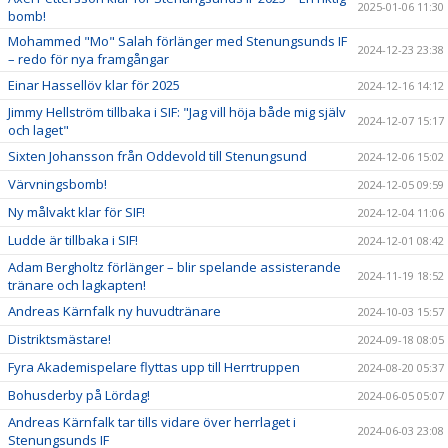
2025-01-06 11:30
bomb!
Mohammed "Mo" Salah förlänger med Stenungsunds IF
2024-12-23 23:38
– redo för nya framgångar
Einar Hassellöv klar för 2025
2024-12-16 14:12
Jimmy Hellström tillbaka i SIF: "Jag vill höja både mig själv
2024-12-07 15:17
och laget"
Sixten Johansson från Oddevold till Stenungsund
2024-12-06 15:02
Värvningsbomb!
2024-12-05 09:59
Ny målvakt klar för SIF!
2024-12-04 11:06
Ludde är tillbaka i SIF!
2024-12-01 08:42
Adam Bergholtz förlänger – blir spelande assisterande
2024-11-19 18:52
tränare och lagkapten!
Andreas Kärnfalk ny huvudtränare
2024-10-03 15:57
Distriktsmästare!
2024-09-18 08:05
Fyra Akademispelare flyttas upp till Herrtruppen
2024-08-20 05:37
Bohusderby på Lördag!
2024-06-05 05:07
Andreas Kärnfalk tar tills vidare över herrlaget i
2024-06-03 23:08
Stenungsunds IF