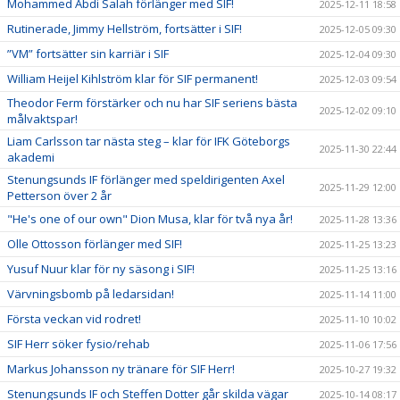
Mohammed Abdi Salah förlänger med SIF!
2025-12-11 18:58
Rutinerade, Jimmy Hellström, fortsätter i SIF!
2025-12-05 09:30
”VM” fortsätter sin karriär i SIF
2025-12-04 09:30
William Heijel Kihlström klar för SIF permanent!
2025-12-03 09:54
Theodor Ferm förstärker och nu har SIF seriens bästa
2025-12-02 09:10
målvaktspar!
Liam Carlsson tar nästa steg – klar för IFK Göteborgs
2025-11-30 22:44
akademi
Stenungsunds IF förlänger med speldirigenten Axel
2025-11-29 12:00
Petterson över 2 år
"He's one of our own" Dion Musa, klar för två nya år!
2025-11-28 13:36
Olle Ottosson förlänger med SIF!
2025-11-25 13:23
Yusuf Nuur klar för ny säsong i SIF!
2025-11-25 13:16
Värvningsbomb på ledarsidan!
2025-11-14 11:00
Första veckan vid rodret!
2025-11-10 10:02
SIF Herr söker fysio/rehab
2025-11-06 17:56
Markus Johansson ny tränare för SIF Herr!
2025-10-27 19:32
Stenungsunds IF och Steffen Dotter går skilda vägar
2025-10-14 08:17