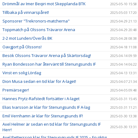
Drömmål av Imer Beqiri mot Skepplanda BTK
2025-05-10 15:58
Tillbaka på vinnarspåret!
2025-05-03 17:20
Sponsorer "Trekronors-matcherna"
2025-04-29 21:13
Toppmatch på Olssons Trävaror Arena
2025-04-29 20:48
2-2 mot Lunden/Överås BK
2025-04-28 08:38
Oavgjort på Olssons!
2025-04-18 11:08
Besök Olssons Trävaror Arena på Skärtorsdag!
2025-04-14 09:59
Ryan Bondesson har återvänt till Stenungsunds IF
2025-04-14 06:22
Vinst en solig Lördag
2025-04-13 13:31
Dion Musa sedan en tid klar för A-laget!
2025-04-07 21:34
Premiärseger!
2025-04-05 09:48
Hannes Prytz-Rafstedt fortsätter i A-laget
2025-03-31 15:45
Elias Ivarsson är klar för Stenungsunds IF A-lag
2025-03-31 11:21
Emil Vernhamn är klar för Stenungsunds IF!
2025-03-30 13:38
Axel Helmer är sedan en tid klar för Stenungsunds IF
2025-03-30 13:31
Herr!
Axel Pettersson klar för Stenungsunds IF 2025 – En riktig