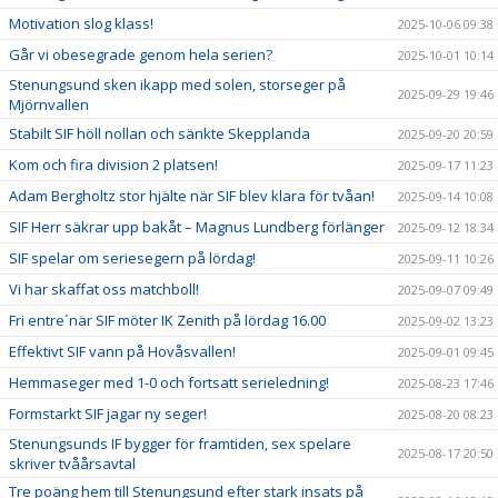
Motivation slog klass!
2025-10-06 09:38
Går vi obesegrade genom hela serien?
2025-10-01 10:14
Stenungsund sken ikapp med solen, storseger på
2025-09-29 19:46
Mjörnvallen
Stabilt SIF höll nollan och sänkte Skepplanda
2025-09-20 20:59
Kom och fira division 2 platsen!
2025-09-17 11:23
Adam Bergholtz stor hjälte när SIF blev klara för tvåan!
2025-09-14 10:08
SIF Herr säkrar upp bakåt – Magnus Lundberg förlänger
2025-09-12 18:34
SIF spelar om seriesegern på lördag!
2025-09-11 10:26
Vi har skaffat oss matchboll!
2025-09-07 09:49
Fri entre´när SIF möter IK Zenith på lördag 16.00
2025-09-02 13:23
Effektivt SIF vann på Hovåsvallen!
2025-09-01 09:45
Hemmaseger med 1-0 och fortsatt serieledning!
2025-08-23 17:46
Formstarkt SIF jagar ny seger!
2025-08-20 08:23
Stenungsunds IF bygger för framtiden, sex spelare
2025-08-17 20:50
skriver tvåårsavtal
Tre poäng hem till Stenungsund efter stark insats på