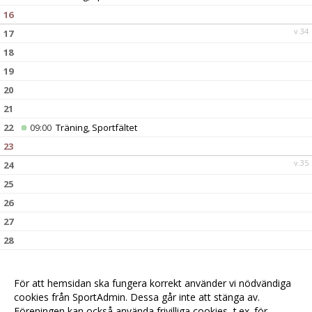
16
v.34
17
18
19
20
21
22
09:00
Träning, Sportfältet
23
v.35
24
25
26
27
28
29
09:00
Träning, Sportfältet
30
För att hemsidan ska fungera korrekt använder vi nödvändiga
v.36
31
cookies från SportAdmin. Dessa går inte att stänga av.
Föreningen kan också använda frivilliga cookies, t.ex. för