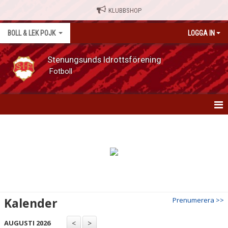
KLUBBSHOP
BOLL & LEK POJK
LOGGA IN
Stenungsunds Idrottsförening
Fotboll
BOLL & LEK POJK
NYHETER
TRUPPEN
KALENDER
Kalender
Prenumerera >>
DOKUMENT
AUGUSTI 2026