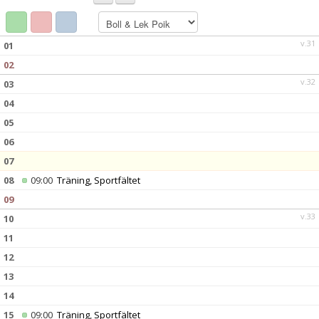
KONTAKT
v.31
01
02
v.32
03
04
05
06
07
08
09:00
Träning, Sportfältet
09
v.33
10
11
12
13
14
15
09:00
Träning, Sportfältet