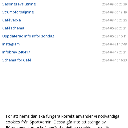
Säsongsavslutning!
2024-09-30 20:39
Strumpförsäljning!
2024-09-30 19:19
Cafévecka
2024-08-15 20:25
Caféschema
2024-05-20 20:21
Uppdaterad info inför söndag
2024-05-03 15:11
Instagram
2024-04-21 17:48
Infobrev 240417
2024-04-17 20:21
Schema för Café
2024-04-16 16:23
För att hemsidan ska fungera korrekt använder vi nödvändiga
cookies från SportAdmin. Dessa går inte att stänga av.
Föreningen kan också använda frivilliga cookies, t.ex. för