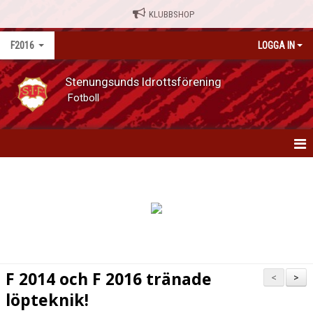
KLUBBSHOP
F2016
LOGGA IN
Stenungsunds Idrottsförening
Fotboll
F2016
NYHETER
KALENDER
MATCHER
F 2014 och F 2016 tränade
<
>
TRUPPEN
löpteknik!