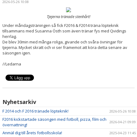
2026-05-26 10:08
BILDGALLERI
Tjejerna tränade stenhårt!
DOKUMENT
Under måndagsträningen så fick F2016 & F2014 träna löpteknik
KONTAKT
tillsammans med Susanna Östh som även tränar fys med Qvidings
herrlag.
De blev 30min med många roliga, givande och svåra övningar för
tjejerna. Mycket skratt och vi ser framemot att köra detta senare av
säsongen igen.
//Ledarna
Nyhetsarkiv
F 2014 och F 2016 tränade löpteknik!
2026-05-26 10:08
F2016 kickstartade säsongen med fotboll, pizza, film och
2026-04-21 09:09
övernattning!
Anmäl dig till årets fotbollsskola!
2025-04-23 11:45