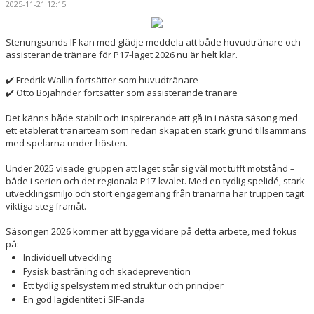
2025-11-21 12:15
BILDGALLERI
DOKUMENT
Stenungsunds IF kan med glädje meddela att både huvudtränare och
assisterande tränare för P17-laget 2026 nu är helt klar.
KONTAKT
✔️ Fredrik Wallin fortsätter som huvudtränare
✔️ Otto Bojahnder fortsätter som assisterande tränare
Det känns både stabilt och inspirerande att gå in i nästa säsong med
ett etablerat tränarteam som redan skapat en stark grund tillsammans
med spelarna under hösten.
Under 2025 visade gruppen att laget står sig väl mot tufft motstånd –
både i serien och det regionala P17-kvalet. Med en tydlig spelidé, stark
utvecklingsmiljö och stort engagemang från tränarna har truppen tagit
viktiga steg framåt.
Säsongen 2026 kommer att bygga vidare på detta arbete, med fokus
på:
Individuell utveckling
Fysisk basträning och skadeprevention
Ett tydlig spelsystem med struktur och principer
En god lagidentitet i SIF-anda