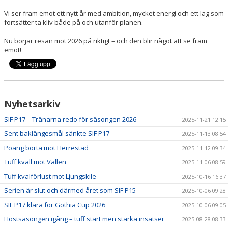
Vi ser fram emot ett nytt år med ambition, mycket energi och ett lag som
fortsätter ta kliv både på och utanför planen.
Nu börjar resan mot 2026 på riktigt – och den blir något att se fram
emot!
Nyhetsarkiv
SIF P17 – Tränarna redo för säsongen 2026
2025-11-21 12:15
Sent baklängesmål sänkte SIF P17
2025-11-13 08:54
Poäng borta mot Herrestad
2025-11-12 09:34
Tuff kväll mot Vallen
2025-11-06 08:59
Tuff kvalförlust mot Ljungskile
2025-10-16 16:37
Serien är slut och därmed året som SIF P15
2025-10-06 09:28
SIF P17 klara för Gothia Cup 2026
2025-10-06 09:05
Höstsäsongen igång – tuff start men starka insatser
2025-08-28 08:33