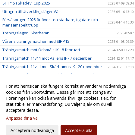
SIF P15 i Skadevi Cup 2025
2025-07-09 08:34
Uttagna till Utvecklingsläger Väst
2025-05-16 13:10
Försäsongen 2025 är över - en starkare, tightare och
2025-04-14 16:30
mer samspelt trupp
Träningsläger i Skärhamn
2025-02-07
Vårens träningsmatcher med SIF P15
2025-01-08 09:39
Träningsmatch mot Ödsmåls IK - 8 februari
2024-12-09 17:20
Träningsmatch 11v11 mot Vallens IF - 7 december
2024-12-01 17:17
Träningsmatch 11v11 mot Skärhamns IK - 20 november
2024-11-11 16:13
Träningsmatch 11v11 mot IK Oddevold - 23 november
2024-11-04 14:26
Öppen extraträning på höstlovet med Stenungsunds IF
2024-10-24 17:00
För att hemsidan ska fungera korrekt använder vi nödvändiga
Fredrik Wallin ny tränare för Stenungsunds IF - P15
cookies från SportAdmin. Dessa går inte att stänga av.
2024-10-11 11:31
Föreningen kan också använda frivilliga cookies, t.ex. för
2024-07-01 10:52
statistik eller marknadsföring. Du väljer själv om du vill
acceptera dessa.
Anpassa dina val
Cookie-
Gå till
inställningar
Webbversion
Acceptera nödvändiga
Acceptera alla