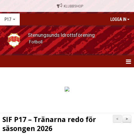
KLUBBSHOP
P17
LOGGA IN
Stenungsunds Idrottsförening
Fotboll
P17
NYHETER
KALENDER
MATCHER
SIF P17 – Tränarna redo för
<
>
TRUPPEN
säsongen 2026